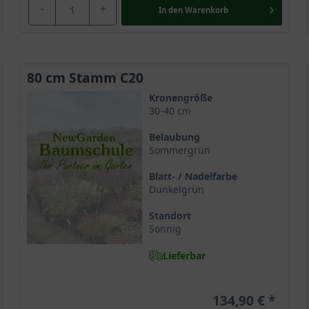
s heimischen Weißdorns finden im Bereich der Naturheilkunde ihre
-
+
In den
Warenkorb
en und Bluthochdruck eingesetzt. Die Blätter werden vereinzelt
80 cm Stamm C20
Kronengröße
30-40 cm
Belaubung
Sommergrün
Blatt- / Nadelfarbe
Dunkelgrün
Standort
Sonnig
Lieferbar
134,90 €