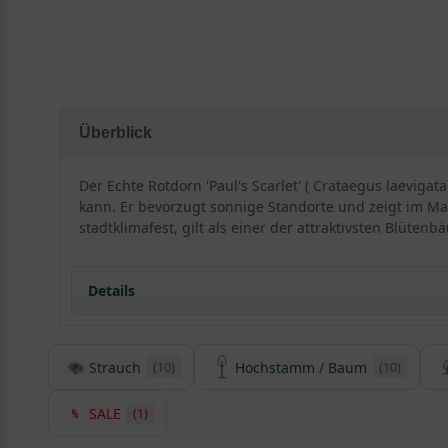
Überblick
Der Echte Rotdorn 'Paul's Scarlet' ( Crataegus laevigat
kann. Er bevorzugt sonnige Standorte und zeigt im Mai 
stadtklimafest, gilt als einer der attraktivsten Blütenb
Details
Strauch
Hochstamm / Baum
(10)
(10)
Herkunft und Besonderheiten der Selektion ’Paul
Crataegus laevigata ’Paul´s Scarlet` stammt aus Englan
SALE
(1)
echter Superstar unter den
Weißdornbäumen
und bege