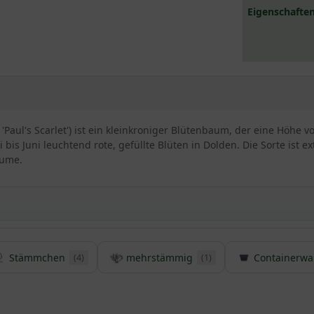
Eigenschaften
a 'Paul's Scarlet') ist ein kleinkroniger Blütenbaum, der eine Höhe 
bis Juni leuchtend rote, gefüllte Blüten in Dolden. Die Sorte ist e
äume.
Stämmchen
mehrstämmig
Containerwa
(4)
(1)
´s Scarlet`
d und wurde erstmals im Jahr 1860 durch den Züchter William Paul s
istert mit seiner großen Attraktivität. Im Unterschied zu vielen 