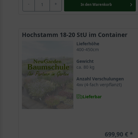
Sowohl die Blätter als auch die Blüten und Früchte de
-
+
In den
Warenkorb
durchblutungsfördernd und werden bei Herzerkrankung
Hochstamm 18-20 StU im Container
Lieferhöhe
400-450cm
Gewicht
ca. 80 kg
Anzahl Verschulungen
4xv (4-fach verpflanzt)
Lieferbar
699,90 €