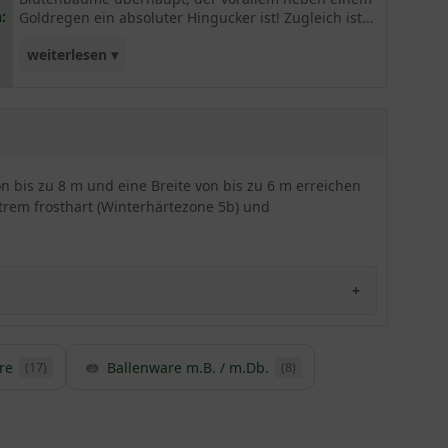
:
Goldregen ein absoluter Hingucker ist! Zugleich ist...
weiterlesen ▾
er extrem frosthart und stadtklimafest.
von bis zu 8 m und eine Breite von bis zu 6 m erreichen
xtrem frosthart (Winterhärtezone 5b) und
re
Ballenware m.B. / m.Db.
(17)
(8)
elektiert. Die attraktive Gartenschönheit ist ein
anderen Züchtungen verwöhnt die Blüte mit einer