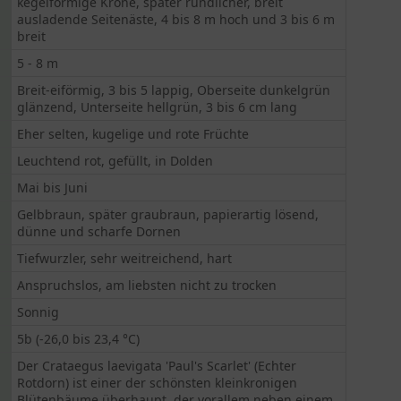
kegelförmige Krone, später rundlicher, breit
ausladende Seitenäste, 4 bis 8 m hoch und 3 bis 6 m
breit
5 - 8 m
Breit-eiförmig, 3 bis 5 lappig, Oberseite dunkelgrün
glänzend, Unterseite hellgrün, 3 bis 6 cm lang
Eher selten, kugelige und rote Früchte
Leuchtend rot, gefüllt, in Dolden
Mai bis Juni
Gelbbraun, später graubraun, papierartig lösend,
dünne und scharfe Dornen
Tiefwurzler, sehr weitreichend, hart
Anspruchslos, am liebsten nicht zu trocken
Sonnig
5b (-26,0 bis 23,4 °C)
Der Crataegus laevigata 'Paul's Scarlet' (Echter
Rotdorn) ist einer der schönsten kleinkronigen
Blütenbäume überhaupt, der vorallem neben einem