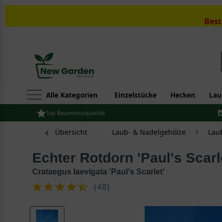
Best
Alle Kategorien
Einzelstücke
Hecken
Lau
Top Baumschulqualität
Übersicht
Laub- & Nadelgehölze
Lau
Echter Rotdorn 'Paul's Scarl
Crataegus laevigata 'Paul's Scarlet'
(
48
)