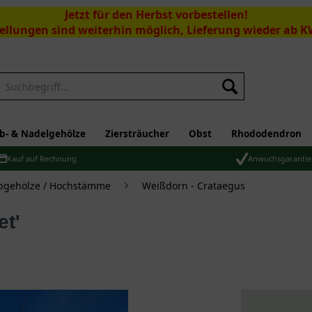
Jetzt für den Herbst vorbestellen!
ellungen sind weiterhin möglich, Lieferung wieder ab K
Suchen
b- & Nadelgehölze
Ziersträucher
Obst
Rhododendron
Kauf auf Rechnung
Anwuchsgarantie
bgehölze / Hochstämme
Weißdorn - Crataegus
et'