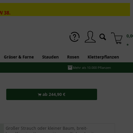
W 38.
0,0
*
Gräser & Farne
Stauden
Rosen
Kletterpflanzen
Mehr als 10.000 Pflanzen
ab 244,90 €
Großer Strauch oder kleiner Baum, breit-