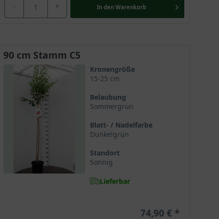
 Verwendung. Ihre Inhaltsstoffe gelten als
-
+
In den
Warenkorb
 gemahlen als Tee- und Tabakersatz verwendet.
90 cm Stamm C5
Kronengröße
15-25 cm
Belaubung
Sommergrün
Blatt- / Nadelfarbe
Dunkelgrün
Standort
Sonnig
Lieferbar
74,90 €