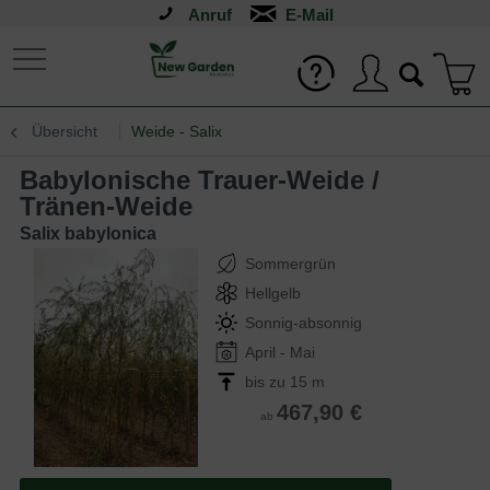
Anruf
Übersicht
Weide - Salix
Babylonische Trauer-Weide /
Tränen-Weide
Salix babylonica
Sommergrün
Hellgelb
Sonnig-absonnig
April - Mai
bis zu 15 m
467,90 €
ab