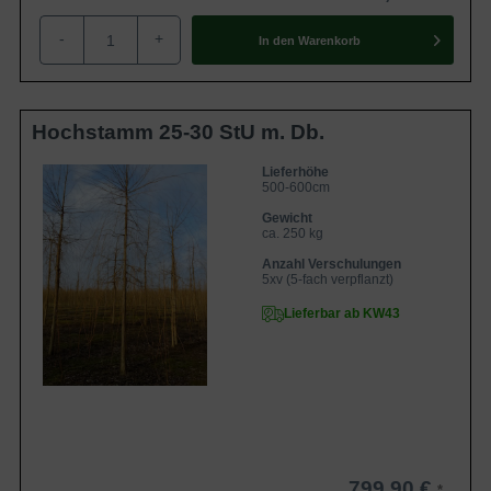
Salix babylonica ist winterhart bis zu minus 27 Grad
Celsius
-
+
In den
Warenkorb
Die Weide gilt generell als winterhart und robust. Die
Babylonische Trauer-Weide verträgt ohne Schwierigkeiten
Temperaturen bis zu minus 26 Grad Celsius und ist damit
Hochstamm 25-30 StU m. Db.
ausreichend belastbar für den europäischen Winter. Wer
Lieferhöhe
sicher gehen will, kann diese Gartenschönheit in jungen
500-600cm
Jahren durch eine Bedeckung mit einem Vlies
Gewicht
unterstützen.
ca. 250 kg
Anzahl Verschulungen
5xv (5-fach verpflanzt)
Verwendung der Salix babylonica
Lieferbar ab KW43
Diese asiatische Weidenschönheit bezaubert mit einer
anmutigen Wuchslinie und einer einzigartigen
Ausstrahlung. Die idyllische Trauerform wirkt in
Einzelstellung besonders schön und setzt traumhafte
Akzente in den Garten. In Wassernähe gepflanzt
verschönert sie Flüsse und Bäche und sichert diese
zugleich mit ihrem Wurzelgeflecht ab. Salix babylonica ist
799,90 €