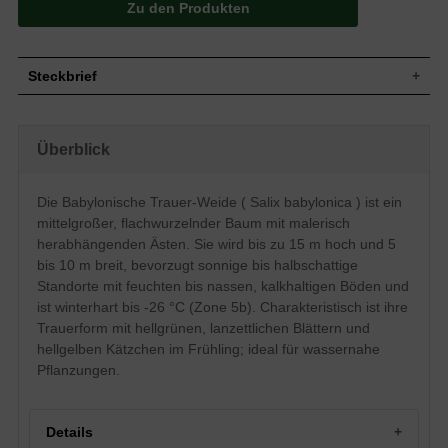
Zu den Produkten
Steckbrief
Mittelgroßer Baum, Äste bogig abstehend
Wuchs
und lang herabhängend, bis zu 15 m hoch
Überblick
und 5 bis 10 m breit
Wuchshöhe
bis zu 15 m
Lanzettlich, am Ende zugespitzt, fein
Die Babylonische Trauer-Weide ( Salix babylonica ) ist ein
gesägter Blattrand, Oberseite hellgrün,
Blatt
mittelgroßer, flachwurzelnder Baum mit malerisch
Unterseite graugrün, junges Blatt silbrig
behaart, altes Blatt kahl, ca. 10 cm lang
herabhängenden Ästen. Sie wird bis zu 15 m hoch und 5
bis 10 m breit, bevorzugt sonnige bis halbschattige
Frucht
Graufilzige Kätzchen
Standorte mit feuchten bis nassen, kalkhaltigen Böden und
Blüte
Hellgelbe Kätzchen
ist winterhart bis -26 °C (Zone 5b). Charakteristisch ist ihre
Blütezeit
April bis Mai
Trauerform mit hellgrünen, lanzettlichen Blättern und
Jungtriebe seidig behaart und grünlich,
hellgelben Kätzchen im Frühling; ideal für wassernahe
Rinde
sonnenseits etwas gerötet, im Alter
gefurcht und gräulich
Pflanzungen.
Flachwurzler, viele Feinwurzeln,
Wurzeln
weitreichend
Boden
Feuchte bis nasse und kalkhaltige Böden
Details