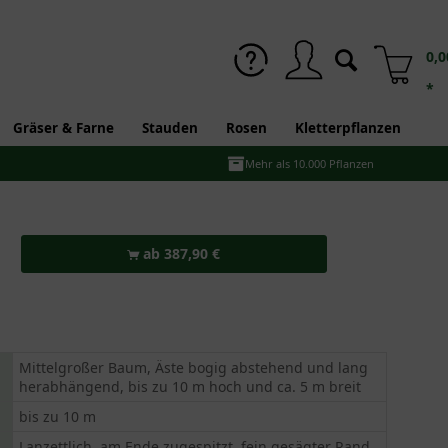
0,0
*
Gräser & Farne
Stauden
Rosen
Kletterpflanzen
Mehr als 10.000 Pflanzen
ab 387,90 €
Mittelgroßer Baum, Äste bogig abstehend und lang
herabhängend, bis zu 10 m hoch und ca. 5 m breit
bis zu 10 m
Lanzettlich, am Ende zugespitzt, fein gesägter Rand,