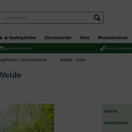
b- & Nadelgehölze
Ziersträucher
Obst
Rhododendron
Kauf auf Rechnung
Anwuchsgarantie
bgehölze / Hochstämme
Weide - Salix
-Weide
Wuchs
Wuchshöhe