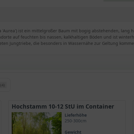
ca 'Aurea') ist ein mittelgroßer Baum mit bogig abstehenden, lang
ndorte auf feuchten bis nassen, kalkhaltigen Böden und ist winterha
teten Jungtriebe, die besonders in Wassernähe zur Geltung komme
(4)
ischen Trauer-Weide / Salix babylonica ’Aurea‘
ive Züchtung der
Babylonischen Trauer-Weide
. Sie bringt Farbe in
m deutschsprachigen Raum ist sie daher ebenfalls unter dem Syn
Hochstamm 10-12 StU im Container
Lieferhöhe
250-300cm
u finden ist
larität, sie wird vor allem für große Parkanlagen oder herrschaftli
Gewicht