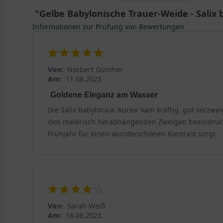
"Gelbe Babylonische Trauer-Weide - Salix 
Verwendung der Salix babylonica ’Aurea‘
Informationen zur Prüfung von Bewertungen
Diese attraktive Weide gilt als sehr populär und schmü
gebührenden Stand, um ihre wunderschöne Trauerform
frischen Blattfärbung, die Frische und Lebendigkeit a
Von:
Norbert Günther
Sie mag feuchte Standorte und kommt hier einzigartig 
Am:
11.08.2025
Flair, der jedes Gärtnerherz höherschlagen lässt.
Goldene Eleganz am Wasser
Die Salix babylonica 'Aurea' kam kräftig, gut verz
Mythologische Bedeutung der Weide
den malerisch herabhängenden Zweigen beeindruckt
Die Weide gilt in vielen Kulturen als verehrenswert. 
Frühjahr für einen wunderschönen Kontrast sorgt.
hingegen wurde die Salix als Sitz der großen Gottheite
Von:
Sarah Weiß
Am:
16.06.2025