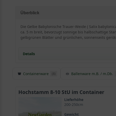
Überblick
Die Gelbe Babylonische Trauer-Weide ( Salix babyloni
ca. 5 m breit, bevorzugt sonnige bis halbschattige Sta
gelbgrünen Blätter und grünlichen, sonnenseits gerö
Details
Containerware
Ballenware m.B. / m.Db.
(8)
Herkunft und Besonderheiten der Gelben Babylon
Die Salix babylonica ’Aurea‘ ist eine besonders attrakt
gelben Blattwerk sowie hell schimmernden Zweigen. I
Hochstamm 8-10 StU im Container
Lieferhöhe
200-250cm
Gartenschönheit, die zumeist in großen Parkanlagen z
Ihre Schönheit verschafft dieser Weide eine große Popu
Gewicht