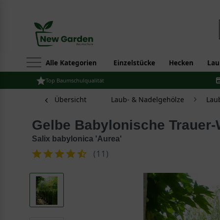
Alle Kategorien
Einzelstücke
Hecken
Lau
Top Baumschulqualität
Übersicht
Laub- & Nadelgehölze
Lau
Gelbe Babylonische Trauer
Salix babylonica 'Aurea'
(
11
)