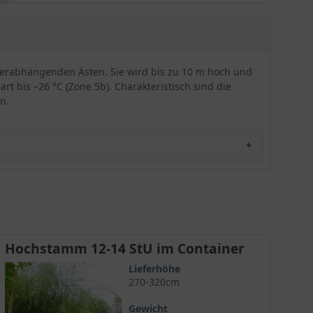
gepflanzt. Attraktiver, ansprechender Solitärbaum!
 herabhängenden Ästen. Sie wird bis zu 10 m hoch und
rt bis –26 °C (Zone 5b). Charakteristisch sind die
n.
 den Garten und belebt diesen mit einem strahlend
onym Gelbe Babylonische Trauer-Weide bekannt.
Hochstamm 12-14 StU im Container
Lieferhöhe
270-320cm
che Gärten verwendet. Dort ist sie ein echter
Gewicht