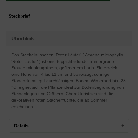
Steckbrief
Wuchs
Teppichartig, bodendeckend / kriechend
Wuchshöhe
4 - 12 cm
Überblick
Blatt
Winter- / immergrün, gefiedert, blaugrün
Frucht
Rote Stachelfrucht
Das Stachelnüsschen 'Roter Läufer' ( Acaena microphylla
Weiß, rote Stachelfrucht, unscheinbare
'Roter Läufer' ) ist eine teppichbildende, immergrüne
Blüte
Einzelblüte, kugelartiger Blütenstand,
unbedeutende Blütenform
Staude mit blaugrünem, gefiedertem Laub. Sie erreicht
Blütezeit
Juni bis Juli
eine Höhe von 4 bis 12 cm und bevorzugt sonnige
Standorte mit gut durchlässigem Boden. Winterhart bis -23
Boden
Gut durchlässig, frisch
°C, eignet sich die Pflanze ideal zur Bodenbegrünung von
Standort
Sonnig
Steinanlagen und Gräbern. Charakteristisch sind die
Pflanzen pro
25
m²
dekorativen roten Stachelfrüchte, die ab Sommer
Die Acaena microphylla 'Roter Läufer'
erscheinen.
(Stachelnüsschen) wächst nur bis zu einer
Größe von etwa 4 bis 12 Zentimetern und
bildet einen dekorativen Teppich. Im
Frühsommer blüht dieser Teppich in
Details
einem schönen cremeweiß. Seinen
Namen hat der 'Rote Läufer' den