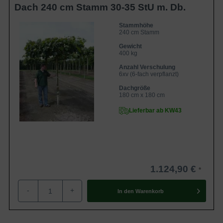
Dach 240 cm Stamm 30-35 StU m. Db.
Stammhöhe
240 cm Stamm
Gewicht
400 kg
Anzahl Verschulung
6xv (6-fach verpflanzt)
Dachgröße
180 cm x 180 cm
Lieferbar ab KW43
1.124,90 €
-
+
In den
Warenkorb