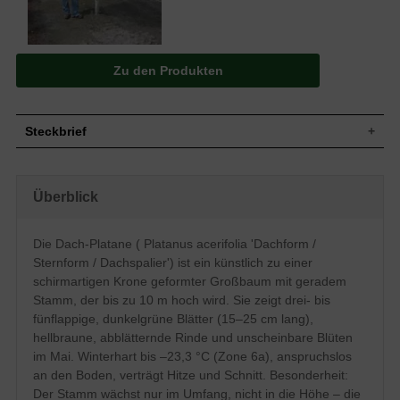
Zu den Produkten
Steckbrief
Großer Baum, künstlich geformtes Dach,
Wuchs
langer und gerader Stamm, bis zu 10 m
Überblick
hoch
Drei- bis fünflappig, ledrig, am Rand
gezahnt, Oberseite dunkelgrün glänzend,
Blatt
Die Dach-Platane ( Platanus acerifolia 'Dachform /
Unterseite heller, Herbstfärbung gelblich,
15 bis 25 cm lang
Sternform / Dachspalier') ist ein künstlich zu einer
Kugelige, stachelige, braune Früchte, in
schirmartigen Krone geformter Großbaum mit geradem
Frucht
hängenden Fruchtständen
Stamm, der bis zu 10 m hoch wird. Sie zeigt drei- bis
Blüte
Unscheinbar
fünflappige, dunkelgrüne Blätter (15–25 cm lang),
Blütezeit
Mai
hellbraune, abblätternde Rinde und unscheinbare Blüten
im Mai. Winterhart bis –23,3 °C (Zone 6a), anspruchslos
Hellbraun, später gelblichgrün bis
Rinde
graubraun, unregelmäßig ablösende
an den Boden, verträgt Hitze und Schnitt. Besonderheit:
Platten
Der Stamm wächst nur im Umfang, nicht in die Höhe – die