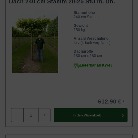
Dach 240 cm Stamm 20-25 StU m. Db.
Stammhöhe
240 cm Stamm
Gewicht
150 kg
Anzahl Verschulung
4xv (4-fach verpflanzt)
Dachgröße
180 cm x 180 cm
Lieferbar ab KW43
612,90 €
-
+
In den
Warenkorb