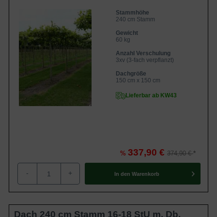
Stammhöhe
240 cm Stamm
Gewicht
60 kg
Anzahl Verschulung
3xv (3-fach verpflanzt)
Dachgröße
150 cm x 150 cm
Lieferbar ab KW43
337,90 €
%
374,90 €
-
+
In den
Warenkorb
Dach 240 cm Stamm 16-18 StU m. Db.