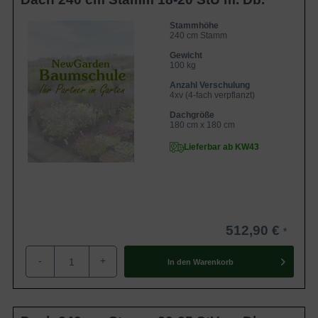
Stammhöhe
240 cm Stamm
Gewicht
100 kg
Anzahl Verschulung
4xv (4-fach verpflanzt)
Dachgröße
180 cm x 180 cm
Lieferbar ab KW43
512,90 €
-
+
In den
Warenkorb