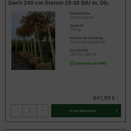
Dach 240 cm Stamm 25-30 StU m. Db.
Stammhöhe
240 cm Stamm
Gewicht
250 kg
Anzahl Verschulung
5xv (5-fach verpflanzt)
Dachgröße
180 cm x 180 cm
Lieferbar ab KW43
847,90 €
-
+
In den
Warenkorb