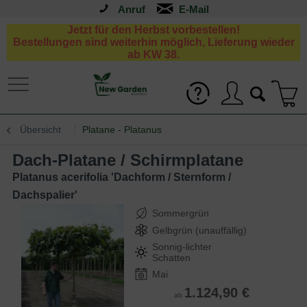
Anruf
Jetzt für den Herbst vorbestellen!
Bestellungen sind weiterhin möglich, Lieferung wieder
ab KW 38.
Übersicht
Platane - Platanus
Dach-Platane / Schirmplatane
Platanus acerifolia 'Dachform / Sternform /
Dachspalier'
Sommergrün
Gelbgrün (unauffällig)
Sonnig-lichter
Schatten
Mai
1.124,90 €
ab