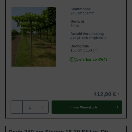
Stammhöhe
240 cm Stamm
Gewicht
70 kg
Anzahl Verschulung
4xv (4-fach verpflanzt)
Dachgröße
150 cm x 150 cm
Lieferbar ab KW43
412,90 €
-
+
In den
Warenkorb
Dach 240 cm Stamm 18-20 StU m. Db.