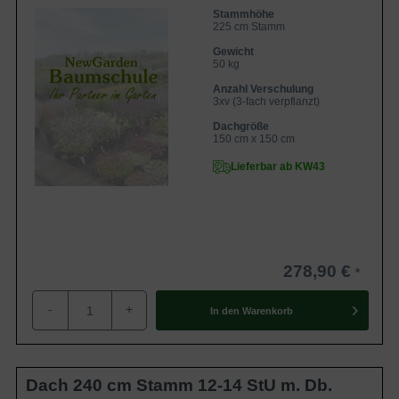
Stammhöhe
225 cm Stamm
Gewicht
50 kg
Anzahl Verschulung
3xv (3-fach verpflanzt)
Dachgröße
150 cm x 150 cm
Lieferbar ab KW43
278,90 €
-
+
In den
Warenkorb
Dach 240 cm Stamm 12-14 StU m. Db.