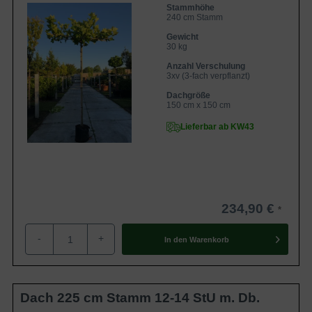
Stammhöhe
240 cm Stamm
Gewicht
30 kg
Anzahl Verschulung
3xv (3-fach verpflanzt)
Dachgröße
150 cm x 150 cm
Lieferbar ab KW43
234,90 €
-
+
In den
Warenkorb
Dach 225 cm Stamm 12-14 StU m. Db.