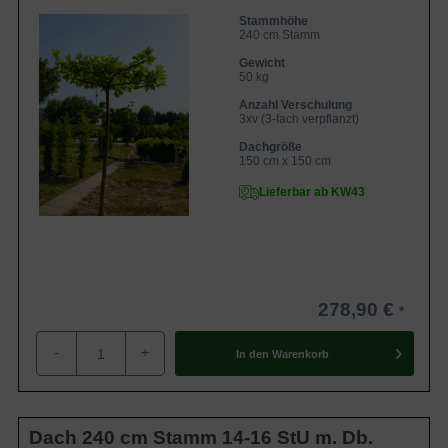
Stammhöhe
240 cm Stamm
Gewicht
50 kg
Anzahl Verschulung
3xv (3-fach verpflanzt)
Dachgröße
150 cm x 150 cm
Lieferbar ab KW43
278,90 €
-
+
In den
Warenkorb
Dach 240 cm Stamm 14-16 StU m. Db.