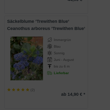
Säckelblume ’Trewithen Blue’
Ceanothus arboreus ’Trewithen Blue’
Immergrün
Blau
Sonnig
Juni - August
bis zu 6 m
Lieferbar
(
2
)
ab 14,90 € *