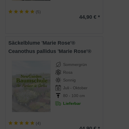
(
5
)
44,90 € *
Säckelblume 'Marie Rose'®
Ceanothus pallidus 'Marie Rose'®
Sommergrün
Rosa
Sonnig
Juli - Oktober
80 - 100 cm
Lieferbar
(
4
)
44,90 € *