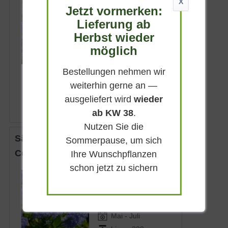
X
Sonnig
Jetzt vormerken:
Lieferung ab
Juli - September
Herbst wieder
70 - 100 cm
möglich
Lieferbar
Bestellungen nehmen wir
19,90 € *
weiterhin gerne an —
ausgeliefert wird
wieder
ab KW 38
.
Nutzen Sie die
Säckelblume 'Victoria'
Sommerpause, um sich
Ceanothus impressus 'Victoria'
Ihre Wunschpflanzen
schon jetzt zu sichern
Immergrün
Blau
Sonnig-halbschattig
Mai - Juli