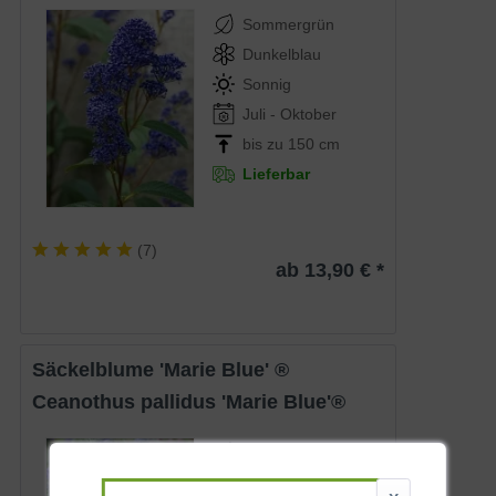
Sommergrün
Dunkelblau
Sonnig
Juli - Oktober
bis zu 150 cm
Lieferbar
(
7
)
ab 13,90 € *
Säckelblume 'Marie Blue' ®
Ceanothus pallidus 'Marie Blue'®
Sommergrün
Violettblau