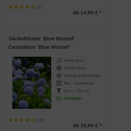
(
6
)
ab 14,90 € *
Säckelblume 'Blue Mound'
Ceanothus 'Blue Mound'
Immergrün
Lila bis blau
Sonnig-halbschattig
Mai - September
bis zu 150 cm
Lieferbar
(
19
)
ab 19,90 € *