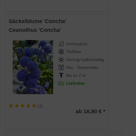
Säckelblume 'Concha'
Ceanothus 'Concha'
Immergrün
Tiefblau
Sonnig-halbschattig
Mai - September
bis zu 2 m
Lieferbar
(
1
)
ab 16,90 € *