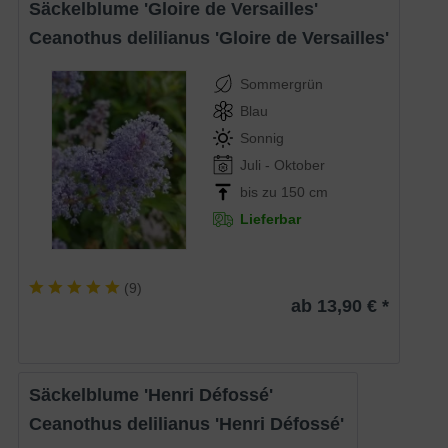
Säckelblume 'Gloire de Versailles'
Ceanothus delilianus 'Gloire de Versailles'
Sommergrün
Blau
Sonnig
Juli - Oktober
bis zu 150 cm
Lieferbar
(
9
)
ab 13,90 € *
Säckelblume 'Henri Défossé'
Ceanothus delilianus 'Henri Défossé'