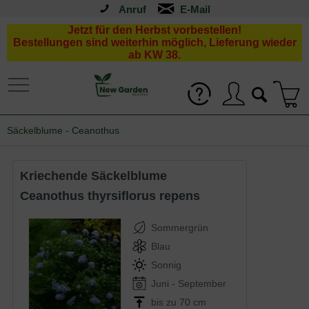
Anruf
Jetzt für den Herbst vorbestellen!
Bestellungen sind weiterhin möglich, Lieferung wieder
ab KW 38.
Säckelblume - Ceanothus
Kriechende Säckelblume
Ceanothus thyrsiflorus repens
Sommergrün
Blau
Sonnig
Juni - September
bis zu 70 cm