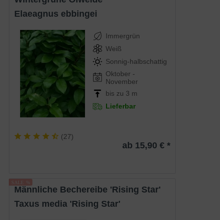
Elaeagnus ebbingei
Immergrün
Weiß
Sonnig-halbschattig
Oktober -
November
bis zu 3 m
Lieferbar
(
27
)
ab 15,90 € *
männliche Bechereibe 'Rising Star'
Taxus media 'Rising Star'