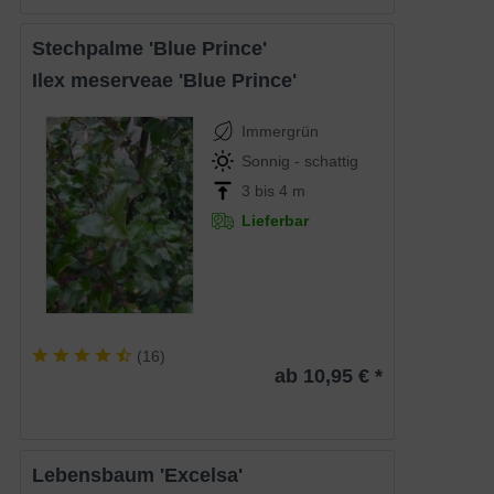
Stechpalme 'Blue Prince'
Ilex meserveae 'Blue Prince'
Immergrün
Sonnig - schattig
3 bis 4 m
Lieferbar
(
16
)
ab 10,95 € *
Lebensbaum 'Excelsa'