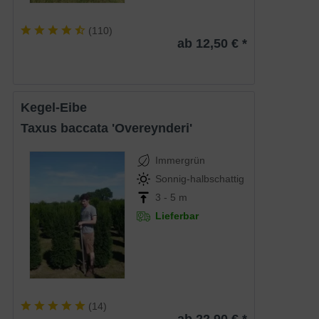
(
110
)
ab 12,50 € *
Kegel-Eibe
Taxus baccata 'Overeynderi'
Immergrün
Sonnig-halbschattig
3 - 5 m
Lieferbar
(
14
)
ab 22,90 € *