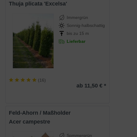
Thuja plicata 'Excelsa'
Immergrün
Sonnig-halbschattig
bis zu 15 m
Lieferbar
(
16
)
ab 11,50 € *
Feld-Ahorn / Maßholder
Acer campestre
Sommergrün