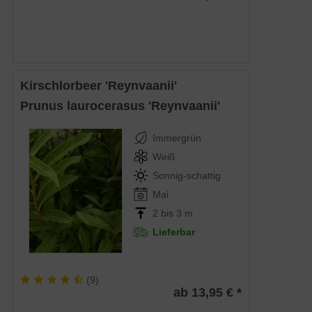
Kirschlorbeer 'Reynvaanii'
Prunus laurocerasus 'Reynvaanii'
Immergrün
Weiß
Sonnig-schattig
Mai
2 bis 3 m
Lieferbar
(
9
)
ab 13,95 € *