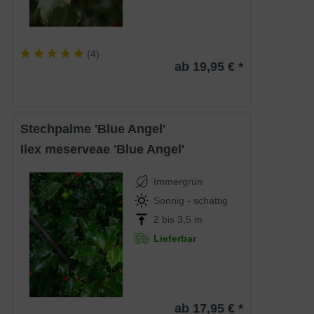
(
4
)
ab 19,95 € *
Stechpalme 'Blue Angel'
Ilex meserveae 'Blue Angel'
Immergrün
Sonnig - schattig
2 bis 3,5 m
Lieferbar
ab 17,95 € *