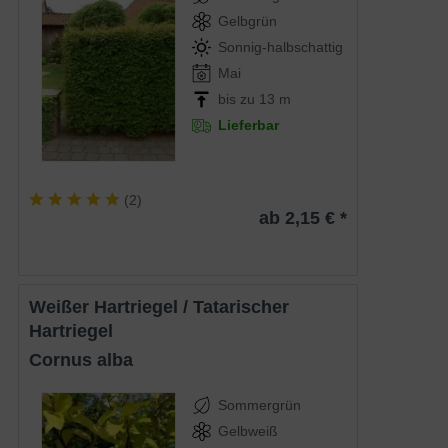
Gelbgrün
Sonnig-halbschattig
Mai
bis zu 13 m
Lieferbar
(
2
)
ab 2,15 € *
Weißer Hartriegel / Tatarischer
Hartriegel
Cornus alba
Sommergrün
Gelbweiß