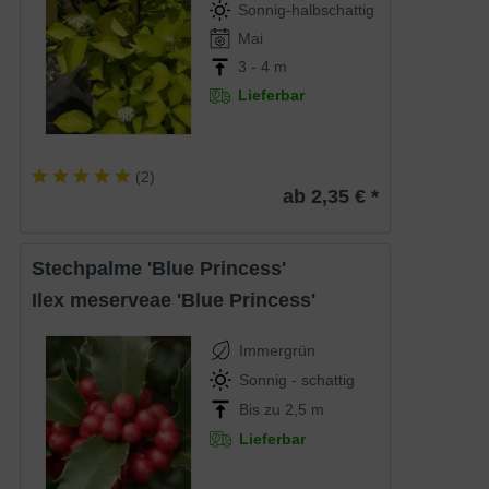
Sonnig-halbschattig
Mai
3 - 4 m
Lieferbar
(
2
)
ab 2,35 € *
Stechpalme 'Blue Princess'
Ilex meserveae 'Blue Princess'
Immergrün
Sonnig - schattig
Bis zu 2,5 m
Lieferbar