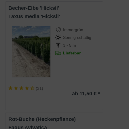
Becher-Eibe 'Hicksii'
Taxus media 'Hicksii'
Immergrün
Sonnig-schattig
3 - 5 m
Lieferbar
(
31
)
ab 11,50 € *
Rot-Buche (Heckenpflanze)
Fagus sylvatica