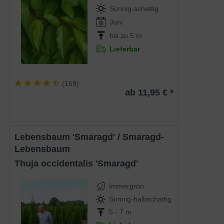
Sonnig-schattig
Juni
bis zu 5 m
Lieferbar
(
159
)
ab 11,95 € *
Lebensbaum 'Smaragd' / Smaragd-
Lebensbaum
Thuja occidentalis 'Smaragd'
Immergrün
Sonnig-halbschattig
5 - 7 m