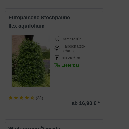
Europäische Stechpalme
Ilex aquifolium
Immergrün
Halbschattig-
schattig
bis zu 6 m
Lieferbar
(
33
)
ab 16,90 € *
Wintergrüne Ölweide