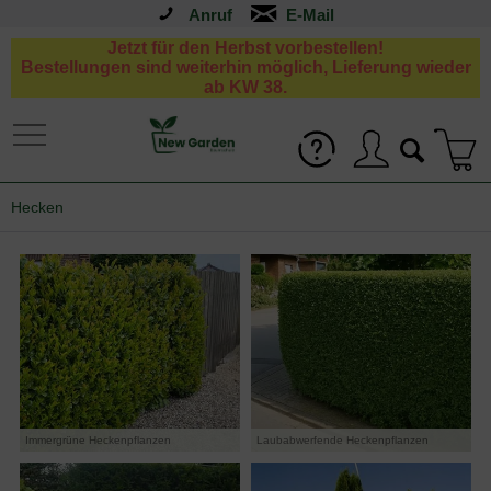
Anruf
Jetzt für den Herbst vorbestellen!
Bestellungen sind weiterhin möglich, Lieferung wieder
ab KW 38.
Hecken
Immergrüne Heckenpflanzen
Laubabwerfende Heckenpflanzen