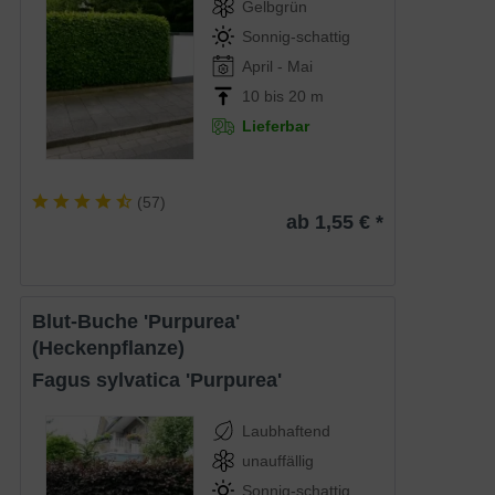
Gelbgrün
Sonnig-schattig
April - Mai
10 bis 20 m
Lieferbar
(
57
)
ab 1,55 € *
Blut-Buche 'Purpurea'
(Heckenpflanze)
Fagus sylvatica 'Purpurea'
Laubhaftend
unauffällig
Sonnig-schattig