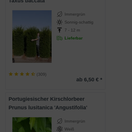
Taxus baccata
Immergrün
Sonnig-schattig
7 - 12 m
Lieferbar
(
309
)
ab 6,50 € *
Portugiesischer Kirschlorbeer
Prunus lusitanica 'Angustifolia'
Immergrün
Weiß