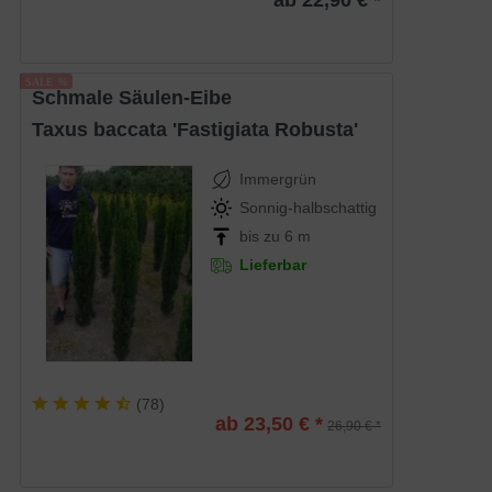
Schmale Säulen-Eibe
Taxus baccata 'Fastigiata Robusta'
Immergrün
Sonnig-halbschattig
bis zu 6 m
Lieferbar
(
78
)
ab 23,50 € *
26,90 € *