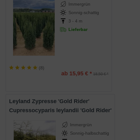
Immergrün
Sonnig-schattig
3 - 4 m
Lieferbar
(
8
)
ab 15,95 € *
18,50 € *
Leyland Zypresse 'Gold Rider'
Cupressocyparis leylandii 'Gold Rider'
Immergrün
Sonnig-halbschattig