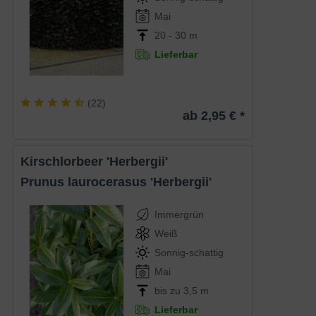
Mai
20 - 30 m
Lieferbar
(
22
)
ab 2,95 € *
Kirschlorbeer 'Herbergii'
Prunus laurocerasus 'Herbergii'
Immergrün
Weiß
Sonnig-schattig
Mai
bis zu 3,5 m
Lieferbar