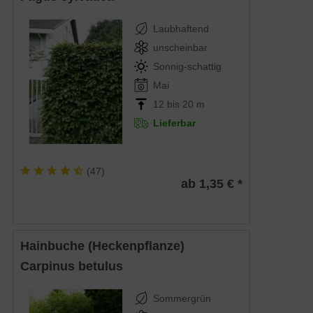
Laubhaftend
unscheinbar
Sonnig-schattig
Mai
12 bis 20 m
Lieferbar
(
47
)
ab 1,35 € *
Hainbuche (Heckenpflanze)
Carpinus betulus
Sommergrün