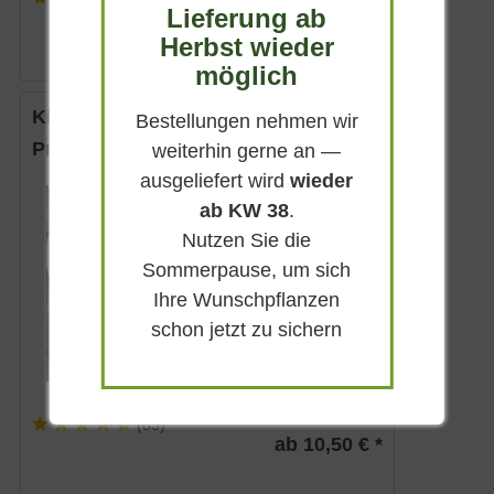
Lieferung ab
ab 10,50 € *
Herbst wieder
möglich
Kirschlorbeer 'Novita'
Bestellungen nehmen wir
Prunus laurocerasus 'Novita'
weiterhin gerne an —
ausgeliefert wird
wieder
Immergrün
ab KW 38
.
Weiß
Nutzen Sie die
Sonnig-schattig
Sommerpause, um sich
Mai
Ihre Wunschpflanzen
bis zu 4 m
schon jetzt zu sichern
Lieferbar
(
83
)
ab 10,50 € *