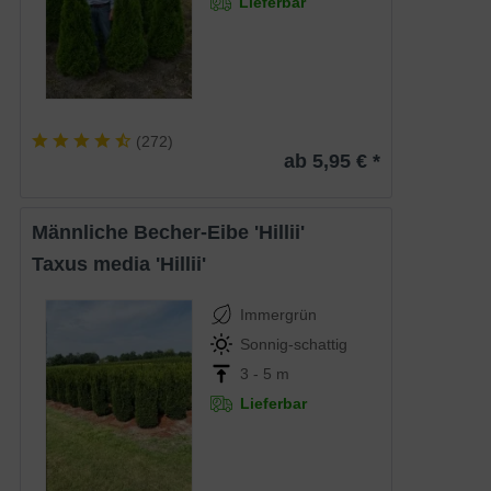
Lieferbar
(
272
)
ab 5,95 € *
männliche Becher-Eibe 'Hillii'
Taxus media 'Hillii'
Immergrün
Sonnig-schattig
3 - 5 m
Lieferbar