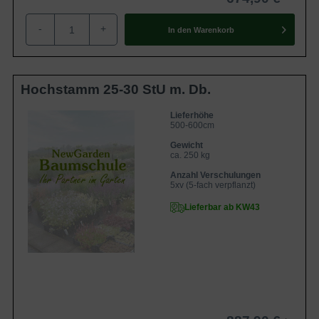
europäischen Gärten.
-
+
In den
Warenkorb
Verwendung der Säulen-Akazie
Die Robinia pseudoacacia ’Pyramidalis‘ ist eine attraktive
Züchtung der Schein-Akazie und ermöglicht dem Gärtner
Hochstamm 25-30 StU m. Db.
eine vielseitige Verwendung. Ihre schlanke, formschöne
Gestalt macht sie ideal für die Pflanzung als Straßen- und
Lieferhöhe
500-600cm
Alleebaum oder auch für die Verschönerung des
Gewicht
heimischen Gartens. Hier kommt sie besonders in
ca. 250 kg
solitärem Stand zur Geltung und setzt aparte Akzente. Ihre
Anzahl Verschulungen
elegante Form begeistert jeden Liebhaber geometrischer
5xv (5-fach verpflanzt)
Gartengestaltung und macht diese Gartenschönheit zu
Lieferbar ab KW43
einem echten Superstar. Das Blatt belebt im Frühjahr und
Sommer mit seiner Frische und bietet im Herbst warme
Lichtspiele. Auch die zarte Blüte verwöhnt nicht nur
optisch, sondern zugleich mit einem lieblichen Blütenduft,
der den Garten durchströmt. Im Herbst schmücken
schließlich die auffälligen Früchte den Baum und bietet