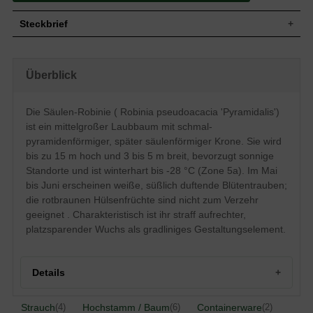
Steckbrief
Mittelgroßer Baum, schmal-
pyramidenförmiger Kronenaufbau, später
Überblick
Wuchs
säulenförmig, Geäst straff aufrecht, im
Alter jedoch leicht überhängend, bis zu 15
m hoch und ca. 3 bis 5 m breit
Die Säulen-Robinie ( Robinia pseudoacacia 'Pyramidalis')
Wuchshöhe
bis zu 15 m
ist ein mittelgroßer Laubbaum mit schmal-
Sommergrün, elliptisch, unpaarig
gefiedert, Oberseite dunkelgrün,
pyramidenförmiger, später säulenförmiger Krone. Sie wird
Blatt
Unterseite heller, Herbstblatt gelblich, bis
bis zu 15 m hoch und 3 bis 5 m breit, bevorzugt sonnige
zu 25 cm lang
Standorte und ist winterhart bis -28 °C (Zone 5a). Im Mai
Rotbraune Hülsenfrüchte, nicht zum
Frucht
bis Juni erscheinen weiße, süßlich duftende Blütentrauben;
Verzehr geeignet
die rotbraunen Hülsenfrüchte sind nicht zum Verzehr
Weiße Blüten in hängenden Trauben,
Blüte
geeignet . Charakteristisch ist ihr straff aufrechter,
süßlicher Duft, bis zu 20 cm lang
platzsparender Wuchs als gradliniges Gestaltungselement.
Blütezeit
Mai bis Juni
Frischtriebe rotbräunlich und mit Dornen
Rinde
besetzt, später dunkelbraun und gefurcht
Details
Wurzeln
Pfahlwurzler
Boden
Insgesamt eher anspruchslos
Herkunft und Besonderheiten der Säulenakazie
Strauch
Hochstamm / Baum
Containerware
(4)
(6)
(2)
Standort
Sonnig, windgeschützt