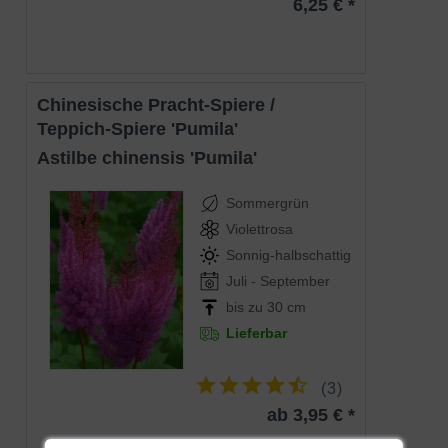
6,25 € *
Portrait des Eisenkrauts 'Hammenstein Pink'
Das Eisenkraut 'Hammenstein Pink', botanisch
Verbena
canadensis
'Hammenstein Pink', ist eine bezaubernde
Staude, die mit ihrer langen Blütezeit und ihrer
Chinesische Pracht-Spiere /
unkomplizierten Art begeistert. Ursprünglich aus
Teppich-Spiere 'Pumila'
Südamerika stammend, hat sie sich in unseren Breiten
Astilbe chinensis 'Pumila'
einen festen Platz erobert. Mit kompaktem,
bodendeckendem Wuchs und einer Fülle leuchtend pinker
Sommergrün
Blüten ist sie eine Bereicherung für jeden sonnigen
Violettrosa
Standort. In diesem Portrait stellen wir Ihnen die
Sonnig-halbschattig
Eigenschaften und Vorzüge dieser attraktiven Sorte vor.
Juli - September
bis zu 30 cm
Herkunft und Wuchs
Lieferbar
Die Wildform der
Verbena canadensis
ist in den warmen
Regionen des amerikanischen Doppelkontinents
(
3
)
beheimatet. Die Sorte 'Hammenstein Pink' ist ein Cultivar,
ab 3,95 € *
das speziell für seine intensiv pinke Blütenfarbe und seine