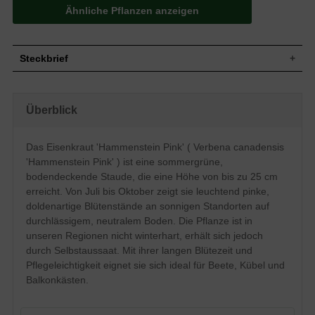
Ähnliche Pflanzen anzeigen
Steckbrief
Wuchs
Bodendeckend/horstbildend, ca. 25 cm
Wuchshöhe
bis zu 25 cm
Überblick
Blatt
Sommergrün, grün, lanzettlich
Einfach, sternförmig, strahlenförmig,
Blüte
Das Eisenkraut 'Hammenstein Pink' ( Verbena canadensis
leuchtend pink, doldenartiger Blütenstand
'Hammenstein Pink' ) ist eine sommergrüne,
Blütezeit
Juli-Oktober
bodendeckende Staude, die eine Höhe von bis zu 25 cm
Boden
Normal durchlässig, neutral
erreicht. Von Juli bis Oktober zeigt sie leuchtend pinke,
Standort
Sonnig
doldenartige Blütenstände an sonnigen Standorten auf
Pflanzen pro
6 bis 9
durchlässigem, neutralem Boden. Die Pflanze ist in
m²
Ursprünglich aus Südamerika stammend,
unseren Regionen nicht winterhart, erhält sich jedoch
hat sich das Eisenkraut einen festen Platz
durch Selbstaussaat. Mit ihrer langen Blütezeit und
in unseren Gärten und auf unseren
Pflegeleichtigkeit eignet sie sich ideal für Beete, Kübel und
Terrassen gesichert – und das aus gutem
Balkonkästen.
Grund. Die Verbena, so der botanische
Name, ist nicht nur besonders pflegeleicht
und anspruchslos, sie trumpft zudem mit
einer sagenhaften Blütenfülle auf. Mit