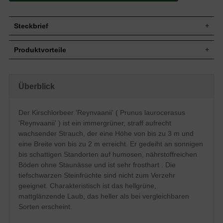
Steckbrief
Jährl.
20 bis 30 cm
Produktvorteile
Zuwachs
Wuchshöhe
2 bis 3 m
frosthart und gut windfest
Wuchsbreite
Bis zu 2 m
sehr dichte, kompakte Hecke
gut schnittverträglich
Straff aufrecht, kegelförmig bis
Überblick
Wuchsform
Blüte angenehm duftend
dichtbuschiger Aufbau
robustes Gehölz
Immergrün, länglich-elliptisch, hellgrün,
anspruchslos (Boden)
Blatt
Der Kirschlorbeer 'Reynvaanii' ( Prunus laurocerasus
mattglänzend, Unterseite gelbgrün
optimal für Hecken bis 300 cm
'Reynvaanii' ) ist ein immergrüner, straff aufrecht
verträgt keine Staunässe
Tiefschwarze erbsengroße Steinfrüchte,
Frucht
regelmäßiger Beschnitt nötig
nicht zum Verzehr geeignet
wachsender Strauch, der eine Höhe von bis zu 3 m und
eine Breite von bis zu 2 m erreicht. Er gedeiht an sonnigen
Blüte
Weiß, in Trauben angeordnet, im Mai
bis schattigen Standorten auf humosen, nährstoffreichen
Blütezeit
Mai
Böden ohne Staunässe und ist sehr frosthart . Die
Anspruchslos, bevorzugt jedoch mäßig
trockene bis feuchte, humose und
tiefschwarzen Steinfrüchte sind nicht zum Verzehr
Boden
nährstoffreiche Böden, Staunässe
geeignet. Charakteristisch ist das hellgrüne,
vermeiden
mattglänzende Laub, das heller als bei vergleichbaren
Standort
Sonnig bis schattig
Sorten erscheint.
Solitärelement, Heckenpflanze,
Verwendung
Gruppengehölz, Kübelpflanzung