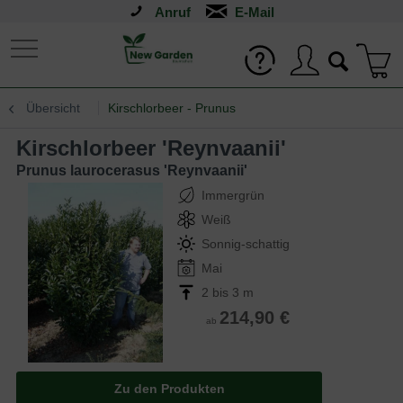
Anruf
Übersicht
Kirschlorbeer - Prunus
Kirschlorbeer 'Reynvaanii'
Prunus laurocerasus 'Reynvaanii'
Immergrün
Weiß
Sonnig-schattig
Mai
2 bis 3 m
214,90 €
ab
Zu den Produkten