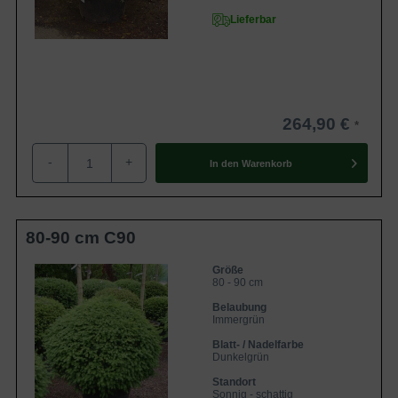
Lieferbar
264,90 €
-
+
In den
Warenkorb
80-90 cm C90
Größe
80 - 90 cm
Belaubung
Immergrün
Blatt- / Nadelfarbe
Dunkelgrün
Standort
Sonnig - schattig