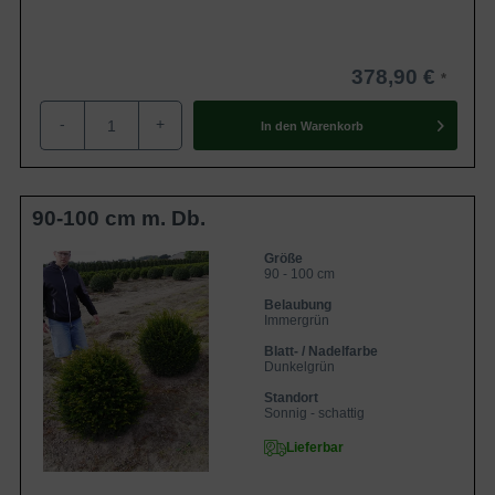
Winter gut zu überbrücken. Im Frühjahr ist es der Pflanze
daher möglich, zügig mit dem Wachstum zu beginnen.
Wenn Sie als Gärtner eine Pflanzung im Frühjahr
378,90 €
bevorzugen, ist es im Falle der
Taxus baccata
-
+
'Kugeln'
ebenso umsetzbar. Sie müssen bei einer
In den
Warenkorb
Frühjahrspflanzung beachten, dass der Boden nicht mehr
gefroren sein darf und noch keine zu sommerlichen
Temperaturen begonnen haben. Neben einer
90-100 cm m. Db.
Herbstpflanzung und einer Frühjahrspflanzung ist es im
Falle der Containerware sogar möglich das ganze Jahr
Größe
90 - 100 cm
über zu Pflanzen. Einzige Ausnahme ist, dass der Boden
Belaubung
nicht gefroren sein darf. Auf unserem Blog finden Sie
Immergrün
alle
Informationen zu den verschiedenen
Blatt- / Nadelfarbe
Wurzelverpackungen
zusammengefasst.
Dunkelgrün
Standort
Sonnig - schattig
Rückschnitt
Lieferbar
Generell ist die
Taxus baccata in 'Kugelform'
ein sehr
pflegeleichtes Exemplar. Hinzu kommt, dass die Eiben