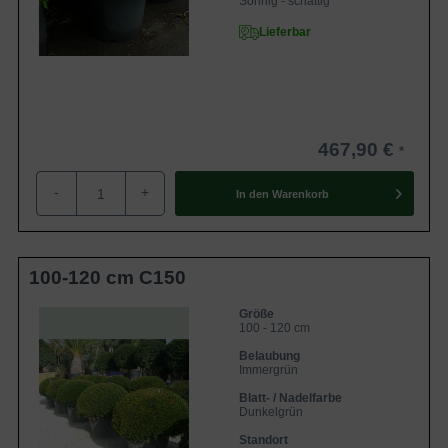
Sonnig - schattig
Lieferbar
467,90 €
-
+
In den
Warenkorb
100-120 cm C150
Größe
100 - 120 cm
Belaubung
Immergrün
Blatt- / Nadelfarbe
Dunkelgrün
Standort