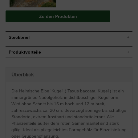
Zu den Produkten
Steckbrief
Jährl.
Bis zu 20 cm
Produktvorteile
Zuwachs
Wuchshöhe
10 bis 15 m (ohne künstlichen Beschnitt)
extrem frosthart und windfest
Wuchsbreite
8 bis 12 m (ohne künstlichen Beschnitt)
verzeiht jeglichen Rückschnitt
standorttolerant
In diesem Fall zur dichtbuschigen Kugel
Überblick
Wuchsform
sehr langlebig und pflegeleicht
geformt
extrem robust und anspruchslos
Blatt
Nadeln, gekrümmt, frischgrün
starke, widerstandsfähige Wurzeln
Die Heimische Eibe 'Kugel' ( Taxus baccata 'Kugel') ist ein
verträgt keine extreme Trockenheit
Frucht
Rote Beeren, nicht zum Verzehr geeignet
immergrünes Nadelgehölz in dichtbuschiger Kugelform.
verträgt keine Staunässe
Blüte
Gelbe Köpfchen, im März und April
geringer Jahreszuwachs
Wird ohne Schnitt bis 15 m hoch und 12 m breit,
Bevorzugt frische bis feuchte, gut
Jahreszuwachs ca. 20 cm. Bevorzugt sonnige bis schattige
Boden
durchlässige und nahrhafte Untergründe,
Standorte, extrem frosthart und standorttolerant. Alle
insgesamt jedoch standorttolerant
Pflanzenteile außer dem roten Samenmantel sind stark
Standort
Sonnig bis schattig
giftig. Ideal als pflegeleichtes Formgehölz für Einzelstellung
Einzelelement, Gruppenbepflanzung,
Verwendung
oder Gruppenpflanzung.
Alleebereich, Kübelpflanze, Paarelement