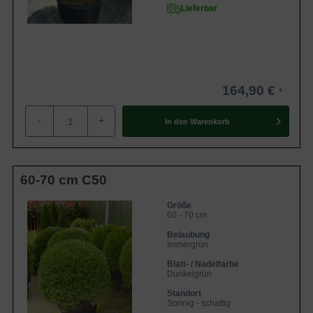
Lieferbar
164,90 €
-
+
In den
Warenkorb
60-70 cm C50
Größe
60 - 70 cm
Belaubung
Immergrün
Blatt- / Nadelfarbe
Dunkelgrün
Standort
Sonnig - schattig