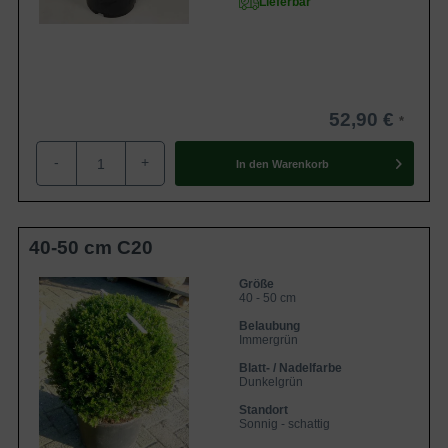
Lieferbar
Kinder und Haustiere sollte man von Eiben fernhalten; vor
allem die leuchtend roten Beeren wirken sehr anziehend.
Die Pflanze enthält den giftigen Stoff Taxin. Darüber hinaus
sind in unserem Sortiment verschiedene
ungiftige
Heckenpflanzen
erhältlich.
52,90 €
Was kostet Taxus baccata 'Kugelform' ?
-
+
In den
Warenkorb
Der Preis ist zum einen abhängig von der
Wurzelverpackung und zum anderen von der Größe der
Pflanze. Informationen über
40-50 cm C20
unsere
Wurzelverpackungen
sind auf unserem Blog zu
finden. Des Weiteren ist unsere preisgünstige
Größe
40 - 50 cm
wurzelnackte Ware für wenige Wochen im Frühjahr und
Belaubung
Herbst verfügbar. In folgender Tabelle sind einige Beispiele
Immergrün
der Heimischen Eibe 'Kugelform' mit Preisangaben
Blatt- / Nadelfarbe
aufgeführt:
Dunkelgrün
Standort
Größe und
Sonnig - schattig
Name
Preis
Wurzelverpackung