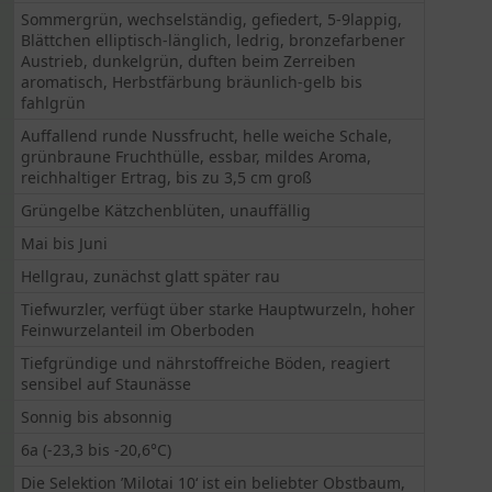
Sommergrün, wechselständig, gefiedert, 5-9lappig,
Blättchen elliptisch-länglich, ledrig, bronzefarbener
Austrieb, dunkelgrün, duften beim Zerreiben
aromatisch, Herbstfärbung bräunlich-gelb bis
fahlgrün
Auffallend runde Nussfrucht, helle weiche Schale,
grünbraune Fruchthülle, essbar, mildes Aroma,
reichhaltiger Ertrag, bis zu 3,5 cm groß
Grüngelbe Kätzchenblüten, unauffällig
Mai bis Juni
Hellgrau, zunächst glatt später rau
Tiefwurzler, verfügt über starke Hauptwurzeln, hoher
Feinwurzelanteil im Oberboden
Tiefgründige und nährstoffreiche Böden, reagiert
sensibel auf Staunässe
Sonnig bis absonnig
6a (-23,3 bis -20,6°C)
Die Selektion ’Milotai 10‘ ist ein beliebter Obstbaum,