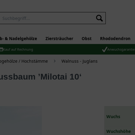
b- & Nadelgehölze
Ziersträucher
Obst
Rhododendron
Kauf auf Rechnung
Anwuchsgarantie
bgehölze / Hochstämme
Walnuss - Juglans
nussbaum ’Milotai 10‘
Wuchs
Wuchshöhe