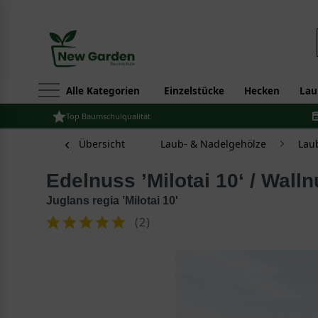
Alle Kategorien
Einzelstücke
Hecken
Lau
Top Baumschulqualität
Übersicht
Laub- & Nadelgehölze
Lau
Edelnuss ’Milotai 10‘ / Wall
Juglans regia ’Milotai 10'
(
2
)