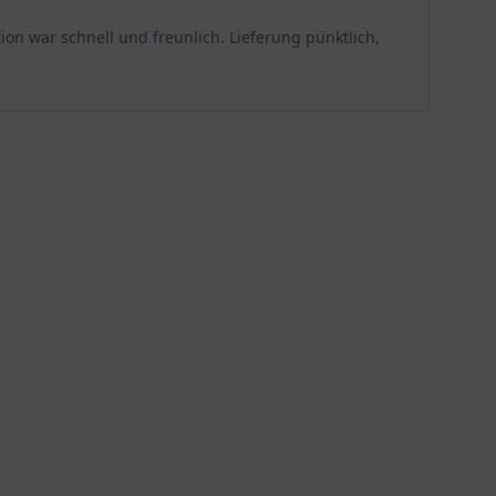
ion war schnell und freunlich. Lieferung pünktlich,
stehen aus 5 bis 9 einzelnen Blattlappen. Diese sind
dann zusehends, um schließlich in einem
light.
Bräunlich-Gelb bis zu Fahlgrün und belebt den Garten
 und entschuldigt sich damit in die nahende
r optischen Zierwert, locken aber mit ihrem