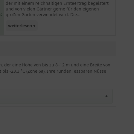
der mit einem reichhaltigen Ernteertrag begeistert
und von vielen Gärtner gerne für den eigenen
:
großen Garten verwendet wird. Die...
weiterlesen ▾
harmonische Wuchsform und ein robuster
Charakter runden das attraktive Gesamtparket ab
und machen diesen Wallnussbaum zu einem
echten Highlight. Am schönsten wirkt die
Züchtung in solitärem Stand und wird sich hier
rm, der eine Höhe von bis zu 8–12 m und eine Breite von
auch am besten entwickeln. Sie eignet sich neben
 bis -23,3 °C (Zone 6a). Ihre runden, essbaren Nüsse
der Verwendung für den Obstanbau für den
großen Garten, die Parkanlage aber auch als
attraktives Landschaftsgehölz.