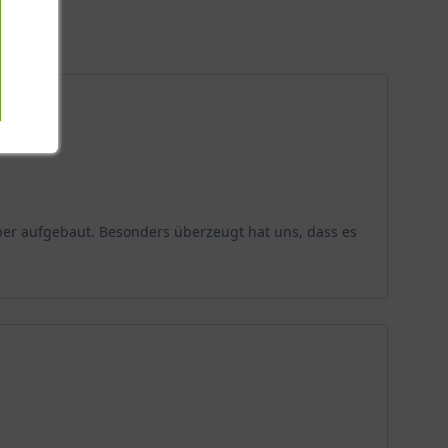
ch Vorder- und Kleinasien. Der wunderschöne Baum
ie Walnuss wurde bereits damals aufgrund ihrer
Laubbäume
hierzulande und man begegnet dem
ber aufgebaut. Besonders überzeugt hat uns, dass es
ihre eher geringe Endhöhe aus. Im Vergleich zur
lotai 10‘ für die Verwendung im privaten Garten, wo sie
n Wuchsform. Sie wird bis zu 8 Meter breit und bildet
 Sommer verwöhnt mit einem erfrischenden