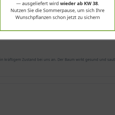
— ausgeliefert wird
wieder ab KW 38
.
 Anblick.
ai 10‘ - Juglans regia ’Milotai 10'"
Nutzen Sie die Sommerpause, um sich Ihre
Wunschpflanzen schon jetzt zu sichern
erstreckt sich vom Mittelmeerraum über die Balkanländer bis na
ion und wurde bereits in der Antike von den Römern eingeführt. D
 vielen Teilen der Erde eingebürgert. Sie ist einer der beliebtesten
bstbaum
.
und eignet sich für den Heimgarten
d in kräftigem Zustand bei uns an. Der Baum wirkt gesund und sau
unzähligen Selektionen des Walnussbaums und zeichnet sich durch 
ht nur ungefähre Endhöhe von 8 bis 12 Metern. Somit eignet sich ’Mi
armonischen Wuchs
send und mit einer auffallend wohlproportionierten, gleichmäßige
feriert dem Gärtner ganzjährig einen malerischen Anblick und im