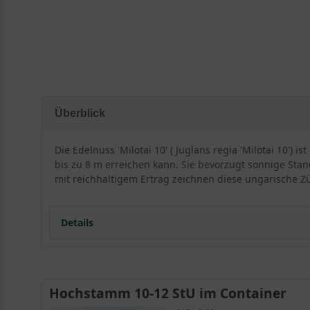
Überblick
Die Edelnuss 'Milotai 10' ( Juglans regia 'Milotai 10'
bis zu 8 m erreichen kann. Sie bevorzugt sonnige Stan
mit reichhaltigem Ertrag zeichnen diese ungarische 
Details
Herkunft und Besonderheiten der Edelnuss 'Milotai'
Die Juglans regia ist in Deutschland sehr populär
Hochstamm 10-12 StU im Container
Juglans regia 'Milotai 10' wird bis zu 12m groß und 