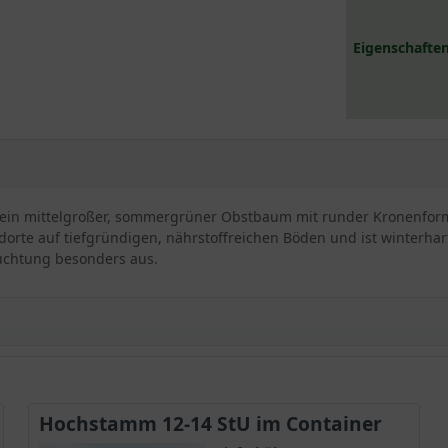
Eigenschaften
) ist ein mittelgroßer, sommergrüner Obstbaum mit runder Kronenfo
dorte auf tiefgründigen, nährstoffreichen Böden und ist winterhart
Züchtung besonders aus.
Hochstamm 12-14 StU im Container
eignet sich für den Heimgarten