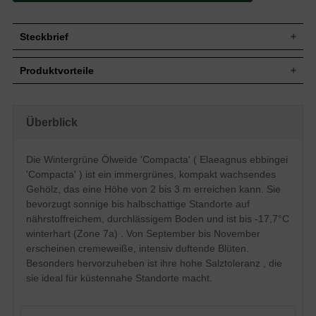
Steckbrief
Wuchshöhe
2 bis 3 m
Produktvorteile
Wuchsbreite
2 bis 3 m
extrem frosthart und windfest
Wuchsform
Aufrecht, kompakt
sehr langlebig und pflegeleicht
Immergrün, dunkelgrün, lanzettlich, 6 - 10
extrem robust und anspruchslos
Blatt
Überblick
cm lang
verträgt Hitze- und Trockenperioden
erstaunlich gut
Frucht
Fruchtlos
sehr schnittverträglich
Blüte
Cremeweiß, duftend,
Die Wintergrüne Ölweide 'Compacta' ( Elaeagnus ebbingei
optimal für küstennahe
'Compacta' ) ist ein immergrünes, kompakt wachsendes
Blütezeit
September bis November
Bepflanzung (salztolerant)
geringer Jahreszuwachs
Gehölz, das eine Höhe von 2 bis 3 m erreichen kann. Sie
Wurzeln
Herzwurzler
bevorzugt sonnige bis halbschattige Standorte auf
Boden
Nährstoffreich, durchlässig, frisch
nährstoffreichem, durchlässigem Boden und ist bis -17,7°C
Standort
Sonnig bis halbschattig
winterhart (Zone 7a) . Von September bis November
Solitärelement, Heckenpflanze,
Verwendung
erscheinen cremeweiße, intensiv duftende Blüten.
Gruppengehölz, Kübelbepflanzung
Besonders hervorzuheben ist ihre hohe Salztoleranz , die
Winterhart
7a (-17,7 bis -15,0°C)
sie ideal für küstennahe Standorte macht.
Die Wintergrüne Ölweide 'Compacta'
(Elaeagnus x ebbingei 'Compacta')
überzeugt mit ihrem kompakten,