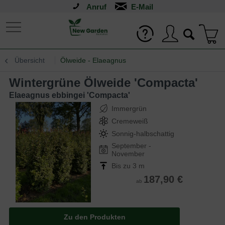
Anruf
Übersicht
Ölweide - Elaeagnus
Wintergrüne Ölweide 'Compacta'
Elaeagnus ebbingei 'Compacta'
Immergrün
Cremeweiß
Sonnig-halbschattig
September -
November
Bis zu 3 m
187,90 €
ab
Zu den Produkten