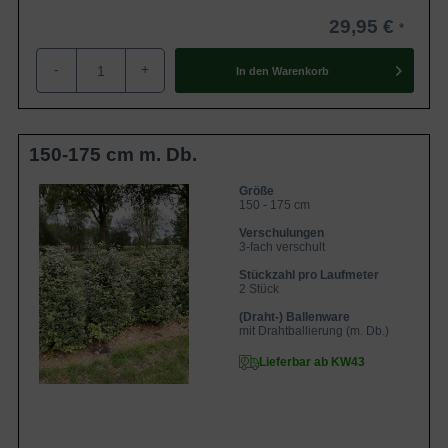
Die Sorten der Ölweide sind sehr pflegeleicht, robust und
29,95 €
vor allem langlebig. Im Folgenden finden Sie die
wichtigsten Pflegeempfehlungen über den Elaeagnus
-
+
In den
Warenkorb
ebbingei zusammengefasst. So schaffen Sie ideale
Voraussetzungen für ein gesundes und kräftiges
Wachstum. Lesen Sie für weitere Informationen gerne die
Artikel auf unserem Blog. In unserem
Jahreskalender der
150-175 cm m. Db.
Gartenpflege
oder in der
Pflanzenpflege – eine allgemeine
Größe
Einführung
finden Sie viele hilfreiche Tipps und Tricks rund
150 - 175 cm
um die Pflege der Ölweide.
Verschulungen
3-fach verschult
Pflanzzeit für die Wintergrüne Ölweide
Stückzahl pro Laufmeter
2 Stück
Unsere
immergrünen Heckenpflanze
n werden bevorzugt
(Draht-) Ballenware
im Frühjahr oder Herbst gepflanzt. Beide Jahreszeiten
mit Drahtballierung (m. Db.)
bieten der Pflanze ideale Bedingungen für ein kräftiges
Lieferbar ab KW43
Anwachsen der Wurzeln. Pflanzen Sie neue Exemplare nie
bei Frost oder starker Hitze. Dies kann der Pflanze
schaden. Da ein Großteil der Ölweiden im Container