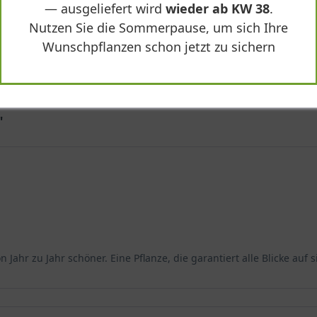
— ausgeliefert wird
wieder ab KW 38
.
-
+
In den
Warenkorb
Nutzen Sie die Sommerpause, um sich Ihre
Wunschpflanzen schon jetzt zu sichern
"
 Jahr zu Jahr schöner. Eine Pflanze, die garantiert alle Blicke auf