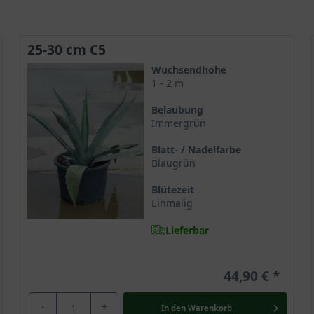
25-30 cm C5
Wuchsendhöhe
1 - 2 m
Belaubung
Immergrün
Blatt- / Nadelfarbe
Blaugrün
Blütezeit
Einmalig
Lieferbar
44,90 €
-
+
In den
Warenkorb