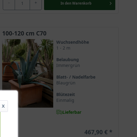
-
+
In den
Warenkorb
100-120 cm C70
Wuchsendhöhe
1 - 2 m
Belaubung
Immergrün
Blatt- / Nadelfarbe
Blaugrün
Blütezeit
Einmalig
X
Lieferbar
467,90 €