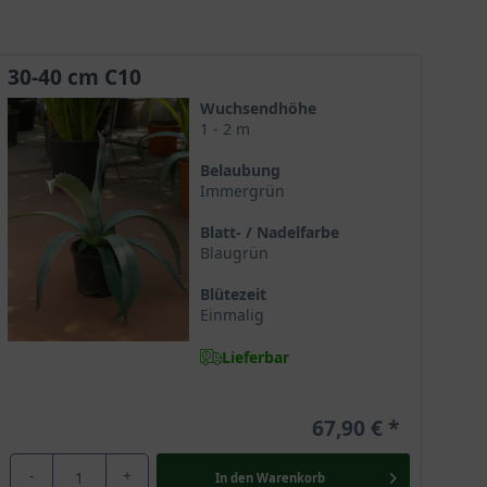
diese Sorte als Kübelpflanze gesetzt.
30-40 cm C10
Wuchsendhöhe
1 - 2 m
Belaubung
Immergrün
Blatt- / Nadelfarbe
Blaugrün
Blütezeit
Einmalig
Lieferbar
67,90 €
-
+
In den
Warenkorb