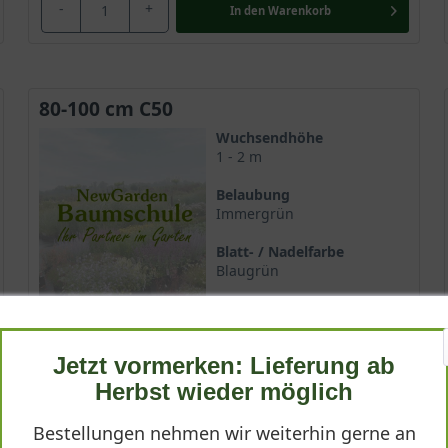
-
+
In den
Warenkorb
80-100 cm C50
Wuchsendhöhe
1 - 2 m
Belaubung
Immergrün
Blatt- / Nadelfarbe
Blaugrün
Blütezeit
Einmalig
Jetzt vormerken: Lieferung ab
Lieferbar
Herbst wieder möglich
322,90 €
Bestellungen nehmen wir weiterhin gerne an