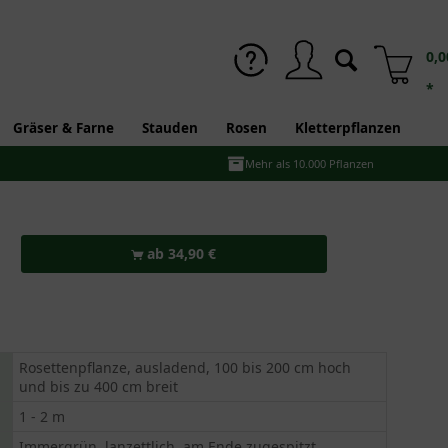
0,0
*
Gräser & Farne
Stauden
Rosen
Kletterpflanzen
Mehr als 10.000 Pflanzen
ab 34,90 €
Rosettenpflanze, ausladend, 100 bis 200 cm hoch
und bis zu 400 cm breit
1 - 2 m
Immergrün, lanzettlich, am Ende zugespitzt,