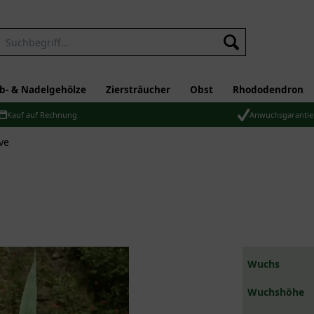
b- & Nadelgehölze
Ziersträucher
Obst
Rhododendron
Kauf auf Rechnung
Anwuchsgarantie
ve
Wuchs
Wuchshöhe