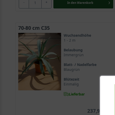
-
+
In den
Warenkorb
70-80 cm C35
Wuchsendhöhe
1 - 2 m
Belaubung
Immergrün
Blatt- / Nadelfarbe
Blaugrün
Blütezeit
Einmalig
Lieferbar
237,90 €