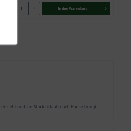
-
+
In den
Warenkorb
 sich zieht und ein Stück Urlaub nach Hause bringt!