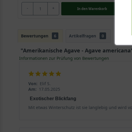
-
+
In den
Warenkorb
Bewertungen
6
Artikelfragen
0
"Amerikanische Agave - Agave americana
Informationen zur Prüfung von Bewertungen
Von:
Elif S.
Am:
17.05.2025
Exotischer Blickfang
Mit etwas Winterschutz ist sie langlebig und wird von