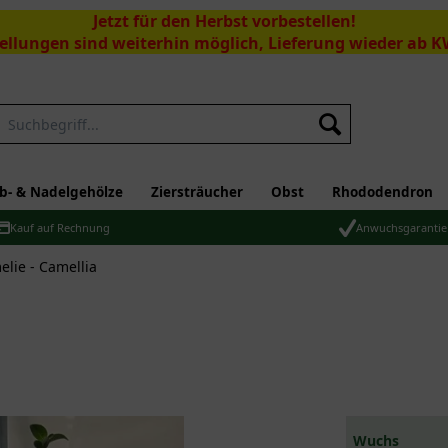
Jetzt für den Herbst vorbestellen!
ellungen sind weiterhin möglich, Lieferung wieder ab K
Suchen
b- & Nadelgehölze
Ziersträucher
Obst
Rhododendron
Kauf auf Rechnung
Anwuchsgarantie
lie - Camellia
Wuchs