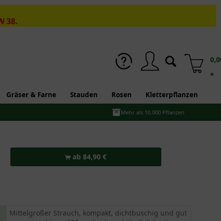
W 38.
0,0
*
Gräser & Farne
Stauden
Rosen
Kletterpflanzen
Mehr als 10.000 Pflanzen
ab 84,90 €
Mittelgroßer Strauch, kompakt, dichtbuschig und gut