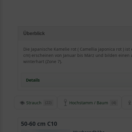
Überblick
Die Japanische Kamelie rot ( Camellia japonica rot ) is
cm) erscheinen von Januar bis März und bilden einen a
winterhart (Zone 7).
Details
Herkunft und Besonderheiten der Japanischen Kamel
Strauch
Hochstamm / Baum
(22)
(4)
Camellia japonica stammt aus der Natur Ostasiens
Die Japanische Kamelie ist eine populäre Gartenschö
Die rote Camellia japonica wächst mit einer dicht 
50-60 cm C10
Der Stamm der Kamelie trägt eine kahle Rinde, die
Das ledrige Blatt der roten Kamelie glänzt exotisch