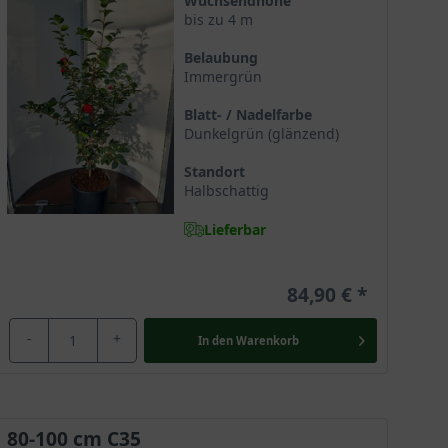
Wuchsendhöhe
bis zu 4 m
Belaubung
Immergrün
Blatt- / Nadelfarbe
Dunkelgrün (glänzend)
Standort
Halbschattig
Lieferbar
ttwerk fernöstliches Flair in den deutschen Garten
84,90 €
en sowie Parkanlagen. Ihre rote Blüte überrascht den
mente. Mit etwas Unterstützung an kalten Tagen
-
+
In den
Warenkorb
 Hauch von Extravaganz.
80-100 cm C35
e Mutterart stammt ursprünglich aus Ostasien. Sie