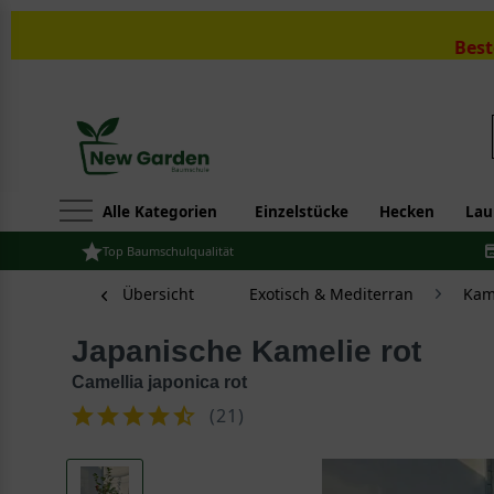
Best
Alle Kategorien
Einzelstücke
Hecken
Lau
Top Baumschulqualität
Übersicht
Exotisch & Mediterran
Kame
Japanische Kamelie rot
Camellia japonica rot
(
21
)