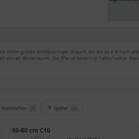
t ein immergrüner, dichtbuschiger Strauch, der bis zu 4 m hoch und 
ttraktiven Winteraspekt. Die Pflanze bevorzugt halbschattige Stan
ie in Rot
Stämmchen
Spalier
(8)
(3)
nheit mit langer Tradition
verzweigten Krone und wird bis zu 4m hoch
60-80 cm C10
 purpurrot schimmert
 im Sonnenschein