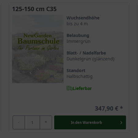
fung von der Krone herab.
125-150 cm C35
Wuchsendhöhe
e in Rot
bis zu 4 m
nd humose Böden mit einer möglichst durchlässigen Beschaffenheit
Belaubung
eistern.
Immergrün
Blatt- / Nadelfarbe
und
Dunkelgrün (glänzend)
en flach sowie weit ins Erdreich und versorgen diese ausreichend
Standort
reagieren aber sensibel auf Staunässe. Hier sollte der Gärtner für
Halbschattig
 empfohlen
Lieferbar
einen lichtreichen Stand im Garten, um mit ihrer Blüte begeistern 
tz vor der direkten Mittagssonne bietet, aber dennoch als lichtrei
347,90 €
chen Garten.
-
+
In den
Warenkorb