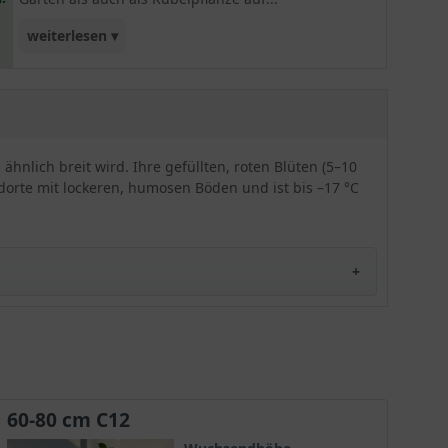
weiterlesen ▾
Terrassen, Balkonen oder in Wintergärten
geeignet. Insgesamt erweist sich diese Sorte als
sehr robust, pflegeleicht und frosthart.
ähnlich breit wird. Ihre gefüllten, roten Blüten (5–10
dorte mit lockeren, humosen Böden und ist bis –17 °C
60-80 cm C12