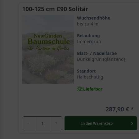
Die Früchte sind nicht essbar und fallen nach der Rei
100-125 cm C90 Solitär
Wuchsendhöhe
Der optimale Standort für die Japanische Kameli
bis zu 4 m
Die Camellia japonica mag generell lockere, frische u
Belaubung
entwickeln und mit ihrer exotischen Ausstrahlung beg
Immergrün
Blatt- / Nadelfarbe
Die Wurzeln der Kamelie streben flach in den Untergr
Dunkelgrün (glänzend)
Die Wurzeln der rotblühenden Camellia japonica streb
Standort
Strauch kurzzeitig Robustheit bezüglich Trockenheit, 
Halbschattig
Ein absonniger und geschützter Platz im Garten wird
Lieferbar
Die asiatische Pflanze mag mildes Klima und benötigt 
absonnigen und geschützten Standort erhalten, der Schu
287,90 €
Jahreszeit und bringt fernöstliches Flair in den deuts
-
+
In den
Warenkorb
Winterhart bis zu -17°C