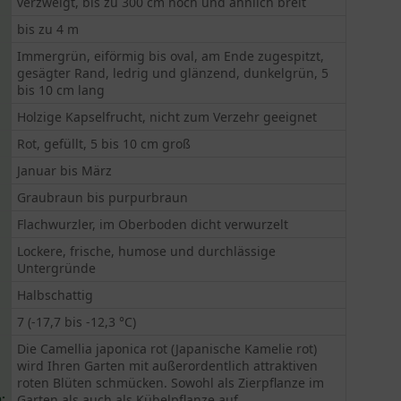
verzweigt, bis zu 300 cm hoch und ähnlich breit
bis zu 4 m
Immergrün, eiförmig bis oval, am Ende zugespitzt,
gesägter Rand, ledrig und glänzend, dunkelgrün, 5
bis 10 cm lang
Holzige Kapselfrucht, nicht zum Verzehr geeignet
Rot, gefüllt, 5 bis 10 cm groß
Januar bis März
Graubraun bis purpurbraun
Flachwurzler, im Oberboden dicht verwurzelt
Lockere, frische, humose und durchlässige
Untergründe
Halbschattig
7 (-17,7 bis -12,3 °C)
Die Camellia japonica rot (Japanische Kamelie rot)
wird Ihren Garten mit außerordentlich attraktiven
roten Blüten schmücken. Sowohl als Zierpflanze im
:
Garten als auch als Kübelpflanze auf...