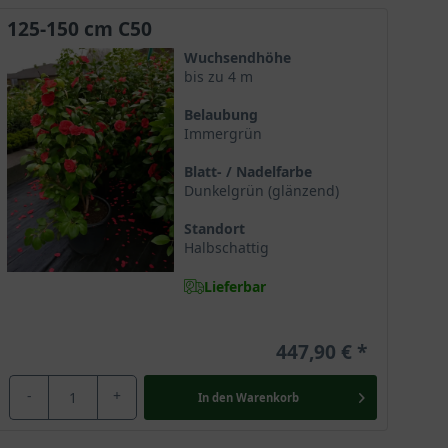
125-150 cm C50
Wuchsendhöhe
bis zu 4 m
. Hier gepflanzt kann sie sich am schönsten
Belaubung
Immergrün
Blatt- / Nadelfarbe
Dunkelgrün (glänzend)
 mit Wasser und Nährstoffen. Sie verschaffen dem
Standort
 einen ausreichenden Wasserabfluss sorgen.
Halbschattig
Lieferbar
zu können. Die rote Kamelie sollte daher einen
ch gilt. Hier gepflanzt verwöhnt sie zu jeder
447,90 €
-
+
In den
Warenkorb