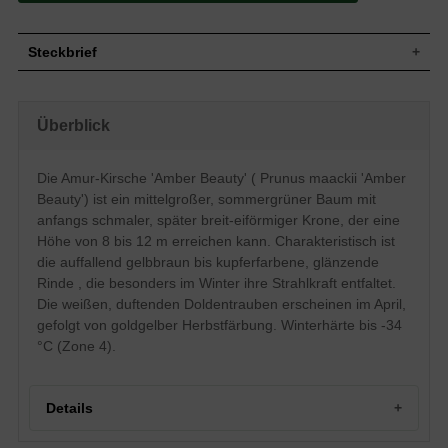
Steckbrief
Mittelgroßer Baum, anfangs schmale und
kegelförmige Krone, später breit-eiförmig,
Wuchs
Überblick
halb offen, 8 bis 12 m hoch und ebenso
breit
Wuchshöhe
8 - 12 m
Die Amur-Kirsche 'Amber Beauty' ( Prunus maackii 'Amber
Sommergrün, länglich, schmal und oval,
Beauty') ist ein mittelgroßer, sommergrüner Baum mit
am Ende zugespitzt, fein gezähnter Rand,
Blatt
hellgrün, Herbstfärbung goldgelb, bis zu
anfangs schmaler, später breit-eiförmiger Krone, der eine
10 cm lang
Höhe von 8 bis 12 m erreichen kann. Charakteristisch ist
Frucht
Schwarze, kleine Früchte
die auffallend gelbbraun bis kupferfarbene, glänzende
Blüte
Weiße Doldentrauben, angenehm duftend
Rinde , die besonders im Winter ihre Strahlkraft entfaltet.
Die weißen, duftenden Doldentrauben erscheinen im April,
Blütezeit
April
gefolgt von goldgelber Herbstfärbung. Winterhärte bis -34
Auffallend, gelbbraun bis kupferfarben,
Rinde
glänzend und glatt
°C (Zone 4).
Tiefwurzler, weitreichend, kräftige
Wurzeln
Hauptwurzeln, bildet Ausläufer
Lehmige, kalkreiche und sandige
Details
Boden
Untergründe, Staunässe vermeiden
Standort
Sonnig bis halbschattig