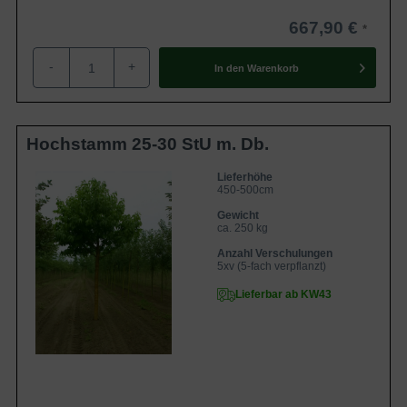
667,90 €
-
+
In den
Warenkorb
Hochstamm 25-30 StU m. Db.
Lieferhöhe
450-500cm
Gewicht
ca. 250 kg
Anzahl Verschulungen
5xv (5-fach verpflanzt)
Lieferbar ab KW43