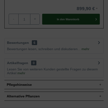
899,90 €
-
+
In den
Warenkorb
Bewertungen
6
Bewertungen lesen, schreiben und diskutieren...
mehr
Artikelfragen
0
Lesen Sie von weiteren Kunden gestellte Fragen zu diesem
Artikel
mehr
Pflegehinweise
Alternative Pflanzen
Pflanz- und Pflegetipps Prunus maackii 'Amber
Beauty' / Amur-Kirsche 'Amber Beauty'