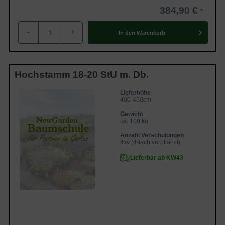
384,90 €
Parkanlagen. Sie liefert ganzjährig einen ausdrucksstarken
Anblick und verwöhnt zusätzlich mit einer extremen
-
+
In den
Warenkorb
Winterhärte sowie einer pflegeleichten, genügsamen Art.
Hochstamm 18-20 StU m. Db.
Lieferhöhe
400-450cm
Gewicht
ca. 100 kg
Anzahl Verschulungen
4xv (4-fach verpflanzt)
Lieferbar ab KW43