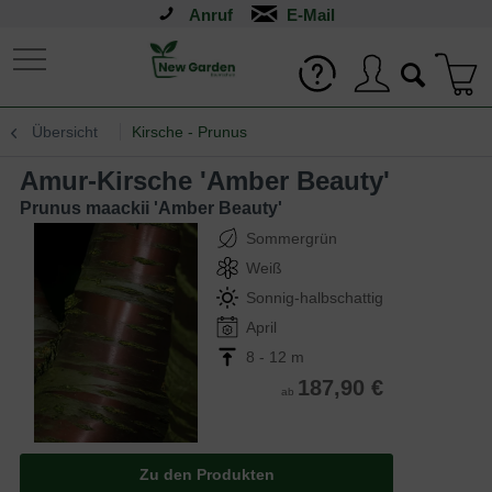
Anruf
Übersicht
Kirsche - Prunus
Amur-Kirsche 'Amber Beauty'
Prunus maackii 'Amber Beauty'
Sommergrün
Weiß
Sonnig-halbschattig
April
8 - 12 m
187,90 €
ab
Zu den Produkten