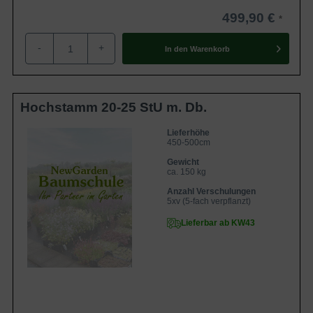
499,90 €
-
+
In den
Warenkorb
Hochstamm 20-25 StU m. Db.
Lieferhöhe
450-500cm
Gewicht
ca. 150 kg
Anzahl Verschulungen
5xv (5-fach verpflanzt)
Lieferbar ab KW43