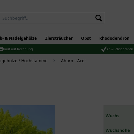
b- & Nadelgehölze
Ziersträucher
Obst
Rhododendron
Kauf auf Rechnung
Anwuchsgarantie
bgehölze / Hochstämme
Ahorn - Acer
Wuchs
Wuchshöhe