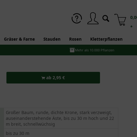
0,0
*
Gräser & Farne
Stauden
Rosen
Kletterpflanzen
Mehr als 10.000 Pflanzen
ab 2,95 €
Großer Baum, runde, dichte Krone, stark verzweigt,
auseinanderstehende Äste, bis zu 30 m hoch und 22
m breit, schnellwüchsig
bis zu 30 m