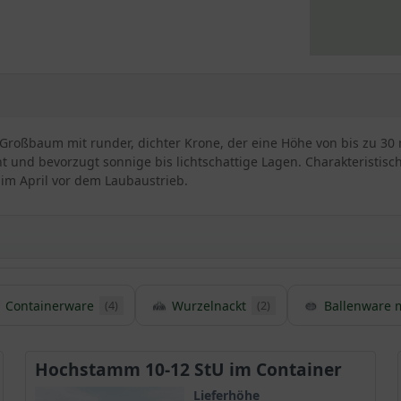
r Großbaum mit runder, dichter Krone, der eine Höhe von bis zu 30
ant und bevorzugt sonnige bis lichtschattige Lagen. Charakteristisch
im April vor dem Laubaustrieb.
Containerware
Wurzelnackt
Ballenware m
(4)
(2)
es / Spitz-Ahorn
ornsorte
, die vor allem unter dem Synonym Spitz-Ahorn oder auch S
m. In freier Wildbahn trifft man ihn auf feuchten, humusreichen
Hochstamm 10-12 StU im Container
 Südskandinavien bis hin zum Ural und dem Kaukasus, sowie bis na
Lieferhöhe