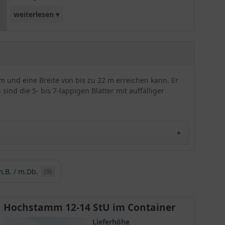
weiterlesen ▾
verfügbar und zeigt damit auf jeder Art einen
ganz speziellen Charme. Der Strauch ist von
unten an verzweigt und der Hochstamm hat einen
Hauptstamm plus Krone. Der Spitz-Ahorn kann
sowohl in der freien Landschaft als auch im
 m und eine Breite von bis zu 22 m erreichen kann. Er
städtischen Raum gesetzt werden.
 sind die 5- bis 7-lappigen Blätter mit auffälliger
.B. / m.Db.
(9)
pitzblättriger Ahorn bekannt. Der Spitz-Ahorn ist
 Böden in Misch- und Laubwäldern. Sein natürliches
Hochstamm 12-14 StU im Container
ch Persien. Er gilt als die am nördlichsten zu
Lieferhöhe