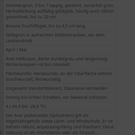
Sommergrün, 5 bis 7 lappig, gezähnt, zunächst grün,
Herbstfärbung auffällig goldgelb, häufig auch rötlich
gezeichnet, bis zu 20 cm
Braune Fruchtflügel, bis zu 4,5 cm lang
Gelbgrün in aufrechten Doldentrauben, vor dem
Laubaustrieb
April / Mai
Äste hellbraun, Borke dunkelgrau und längsrissig,
Winterknospen rot bis rotviolett
Flachwurzler, Herzwurzler, an der Oberfläche extrem
durchwurzelt, feinwurzelig
Insgesamt standorttolerant, Staunässe vermeiden
Sonnig bis lichter Schatten, vor Seewind schützen
4 (-34,4 bis -28,9 °C)
Der Acer platanoides (Spitzahorn) gilt als
Vogelnährgehölz sowie Lärm- und Windschutz. Er ist
extrem robust, anpassungsfähig und frosthart. Diese
:
Gattung ist als Hochstamm oder als Strauch...