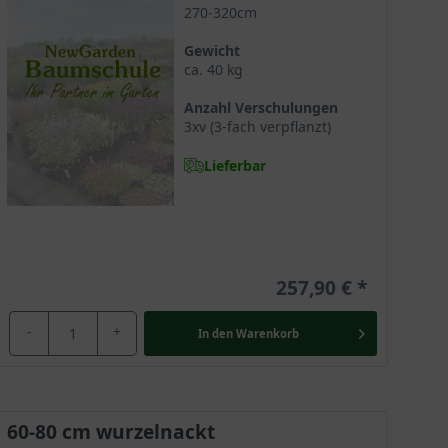
züglich eines trockenen Standortes.
270-320cm
Gewicht
ca. 40 kg
botanischer Name platanoides bezieht sich auf die
Anzahl Verschulungen
3xv (3-fach verpflanzt)
Lieferbar
u 200 Jahre und verschönert entsprechend über einen
257,90 €
igkeit nimmt ihm Verlaufe der Zeit ab. Acer
-
+
In den
Warenkorb
präsentiert. Der prachtvolle Baum verzückt mit seinem
60-80 cm wurzelnackt