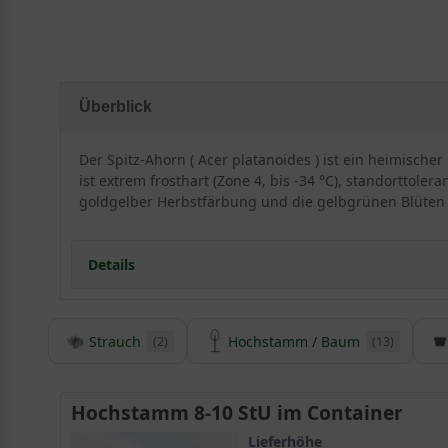
Überblick
Der Spitz-Ahorn ( Acer platanoides ) ist ein heimische
ist extrem frosthart (Zone 4, bis -34 °C), standorttoler
goldgelber Herbstfärbung und die gelbgrünen Blüten 
Details
Strauch
Hochstamm / Baum
(2)
(13)
Herkunft und Besonderheiten des Acer platanoid
Acer platanoides ist eine in Deutschland heimische
Ah
einer der meistgepflanzten
Bäume
im europäischen Rau
Hochstamm 8-10 StU im Container
Verbreitungsgebiet erstreckt sich von Westeuropa über
Lieferhöhe