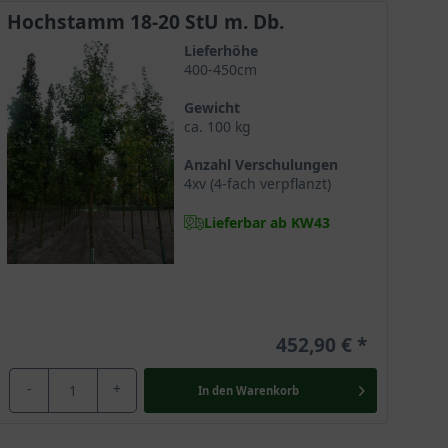
Hochstamm 18-20 StU m. Db.
verträgt er problemlos, Feuchtigkeit und Staunässe
Lieferhöhe
sibel reagiert.
400-450cm
Gewicht
ca. 100 kg
und liefern Wasser und Nährstoffe. Der Acer
Anzahl Verschulungen
4xv (4-fach verpflanzt)
Lieferbar ab KW43
fgrund seiner Schattenverträglichkeit eignet er sich
452,90 €
 Er verträgt Temperaturen bis minus 35 Grad Celsius
-
+
er Laubbaum unbeeindruckt.
In den
Warenkorb