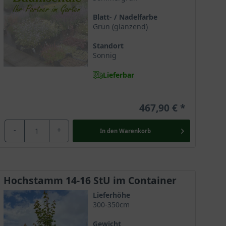
kt er seiner Vorliebe für feuchtfrische Böden. In
Blatt- / Nadelfarbe
so in Mischwäldern auf Höhenlagen von bis zu 1800
Grün (glänzend)
Standort
Sonnig
Lieferbar
schafft. Neben seinem pflegeleichten Charakter
t. In seiner Heimat Amerika ist er der wichtigste
ressionen.
467,90 €
-
+
In den
Warenkorb
r erreicht noch 4 Jahren eine Höhe von bis zu 3,5
s zu 10 Meter in die Breite ein und sollte daher
Hochstamm 14-16 StU im Container
Lieferhöhe
300-350cm
etet eine anmutige Optik. Die Zeige streben aufrecht
Gewicht