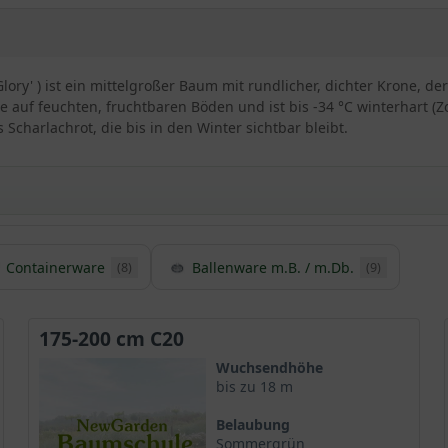
lory' ) ist ein mittelgroßer Baum mit rundlicher, dichter Krone, 
 auf feuchten, fruchtbaren Böden und ist bis -34 °C winterhart (Z
charlachrot, die bis in den Winter sichtbar bleibt.
Containerware
Ballenware m.B. / m.Db.
(8)
(9)
tober Glory‘ / Acer rubrum ’October Glory‘
verlässigsten und schönsten Herbstfärber unter den
Ahornsorten
. D
ange am Baum hält.
175-200 cm C20
einer Baumschule in den USA selektiert und in den Baumschulhande
Wuchsendhöhe
wunderschönen Wuchs einer großen Beliebtheit.
bis zu 18 m
Belaubung
 bekannt
Sommergrün