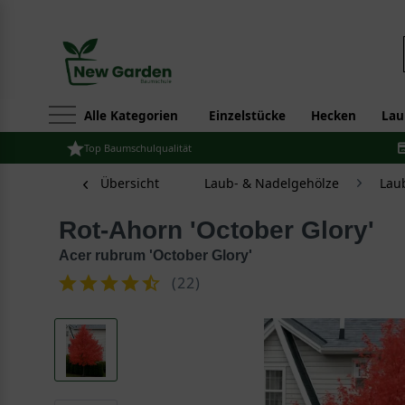
Alle Kategorien
Einzelstücke
Hecken
Lau
Top Baumschulqualität
Übersicht
Laub- & Nadelgehölze
Lau
Rot-Ahorn 'October Glory'
Acer rubrum 'October Glory'
(
22
)