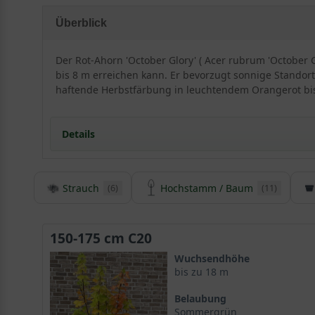
Überblick
Der Rot-Ahorn 'October Glory' ( Acer rubrum 'October G
bis 8 m erreichen kann. Er bevorzugt sonnige Standorte
haftende Herbstfärbung in leuchtendem Orangerot bis S
Details
Strauch
Hochstamm / Baum
(6)
(11)
Herkunft und Besonderheiten des Rot-Ahorns ’Oc
Der Acer rubrum ’October Glory ’gilt als einer der zu
in den Winter hinein, da sie ihr Laub ungewöhnlich l
150-175 cm C20
Acer rubrum ’October Glory‘ wurde im Jahre 1961 von 
Wuchsendhöhe
farbenprächtigen Optik im Zusammenspiel mit einem 
bis zu 18 m
Belaubung
Acer rubrum ist auch unter dem Namen Sumpf-Ahorn
Sommergrün