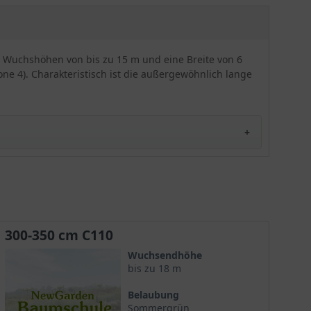
der Wuchshöhen von bis zu 15 m und eine Breite von 6
one 4). Charakteristisch ist die außergewöhnlich lange
iesen wunderschönen Anblick bietet die Selektion bis
300-350 cm C110
l eingeführt. Sie erfreut sich aufgrund der
Wuchsendhöhe
bis zu 18 m
Belaubung
Sommergrün