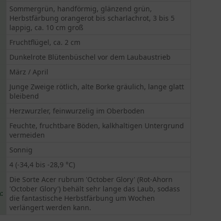
Sommergrün, handförmig, glänzend grün,
Herbstfärbung orangerot bis scharlachrot, 3 bis 5
lappig, ca. 10 cm groß
Fruchtflügel, ca. 2 cm
Dunkelrote Blütenbüschel vor dem Laubaustrieb
März / April
Junge Zweige rötlich, alte Borke gräulich, lange glatt
bleibend
Herzwurzler, feinwurzelig im Oberboden
Feuchte, fruchtbare Böden, kalkhaltigen Untergrund
vermeiden
Sonnig
4 (-34,4 bis -28,9 °C)
Die Sorte Acer rubrum 'October Glory' (Rot-Ahorn
'October Glory') behält sehr lange das Laub, sodass
:
die fantastische Herbstfärbung um Wochen
verlängert werden kann.