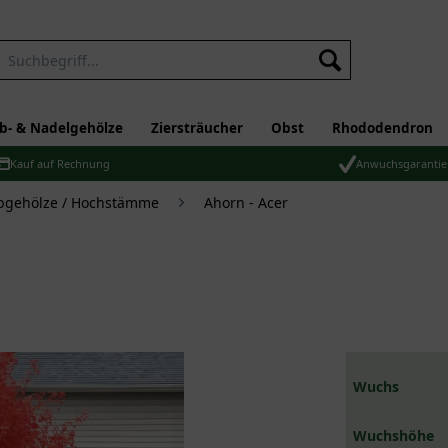
b- & Nadelgehölze
Ziersträucher
Obst
Rhododendron
Kauf auf Rechnung
Anwuchsgarantie
bgehölze / Hochstämme
Ahorn - Acer
Wuchs
Wuchshöhe