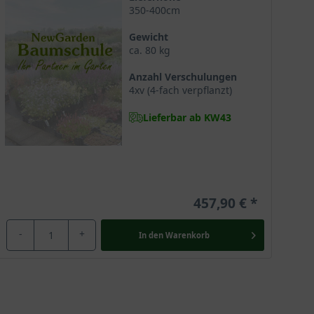
350-400cm
enkt er jeder tristen und städtischen Umgebung
Gewicht
ca. 80 kg
Anzahl Verschulungen
4xv (4-fach verpflanzt)
 gut verarbeitet werden kann. In den USA wird es unter
Lieferbar ab KW43
von Gesichtscreme. Studien zur Folge straffen
457,90 €
-
+
In den
Warenkorb