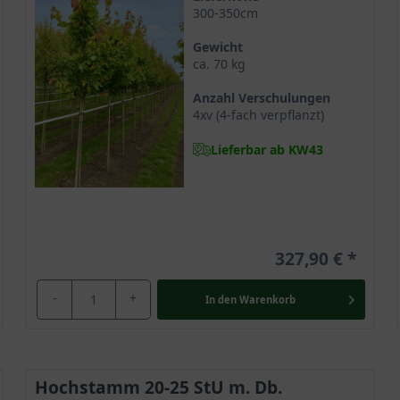
300-350cm
stellung mit dunkleren Gewächsen wunderschöne Kontraste.
et er sich zudem als Straßen- und Alleebaum. Hier verwendet sch
Gewicht
ca. 70 kg
Anzahl Verschulungen
4xv (4-fach verpflanzt)
, Parkett und Drechselarbeiten genutzt, da es sehr leicht ist und
Lieferbar ab KW43
horn dient auch zur Gewinnung von Arzneien und zur Herstellung 
rserscheinungen.
327,90 €
-
+
In den
Warenkorb
Hochstamm 20-25 StU m. Db.