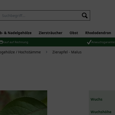
b- & Nadelgehölze
Ziersträucher
Obst
Rhododendron
Kauf auf Rechnung
Anwuchsgarantie
bgehölze / Hochstämme
Zierapfel - Malus
Wuchs
Wuchshöhe