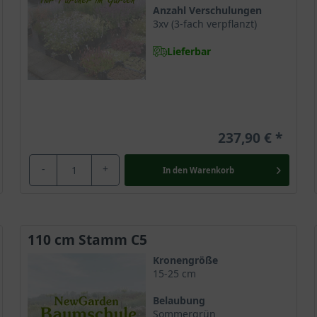
rapfelzüchtungen, die sich in der Endhöhe sowie der Blatt- und Bl
Anzahl Verschulungen
n mit ihrer charismatischen Erscheinung.
3xv (3-fach verpflanzt)
Lieferbar
uropa und aus Nordamerika, wo er sehr verbreitet ist. Er gehört 
en heute der gezielten Kultivierung und legen den Grundstein für
roßen Attraktivität.
237,90 €
-
+
In den
Warenkorb
em formschönen, breiten Wuchs. Der kleine Baum oder Großstrauch
erschönen Krone einen Raum von nahezu gleicher Breite. Diesen en
d bilden eine lockere und zunehmend ausladende Wuchsform. Seine
strahlung. Er ist in jedem Garten ein echtes Highlight.
110 cm Stamm C5
Kronengröße
15-25 cm
r unscheinbar. Er ist dunkelbraun und in der Jugend zunächst kahl
Belaubung
mmenspiel mit dem strahlenden Blattwerk.
Sommergrün