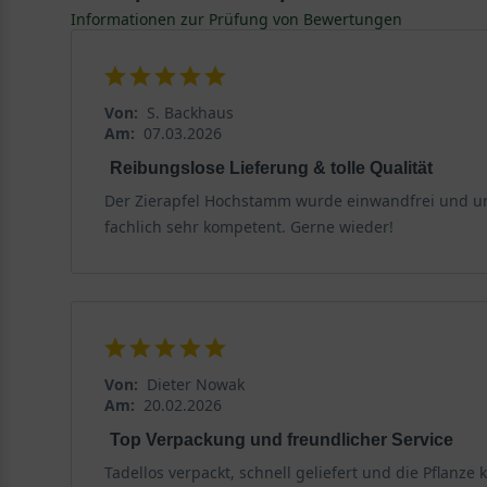
hohen Vitamin-C-Gehalt. Verarbeitet zu Konfitüre, Likö
Informationen zur Prüfung von Bewertungen
Von:
S. Backhaus
Am:
07.03.2026
Reibungslose Lieferung & tolle Qualität
Der Zierapfel Hochstamm wurde einwandfrei und unb
fachlich sehr kompetent. Gerne wieder!
Von:
Dieter Nowak
Am:
20.02.2026
Top Verpackung und freundlicher Service
Tadellos verpackt, schnell geliefert und die Pflanze