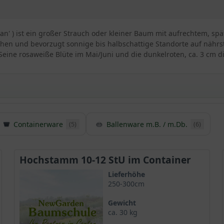
eman' ) ist ein großer Strauch oder kleiner Baum mit aufrechtem
chen und bevorzugt sonnige bis halbschattige Standorte auf nährst
t. Seine rosaweiße Blüte im Mai/Juni und die dunkelroten, ca. 3 cm
Containerware
Ballenware m.B. / m.Db.
(5)
(6)
lle Copeman‘
chtung des in Europa sehr beliebten Zierapfels. Man begegnet der 
lung erfreut und einen malerischen Anblick beschert. Eine rosawe
Hochstamm 10-12 StU im Container
n einen Hauch von Exotik in die heimische Gartenoase.
Lieferhöhe
250-300cm
Gewicht
ca. 30 kg
aus der sehr populären Sorte
Malus ’Eleyi‘
und begeistert gleicherm