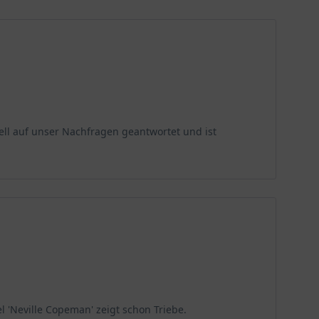
 einen aromatischen Genuss.
ll auf unser Nachfragen geantwortet und ist
l 'Neville Copeman' zeigt schon Triebe.