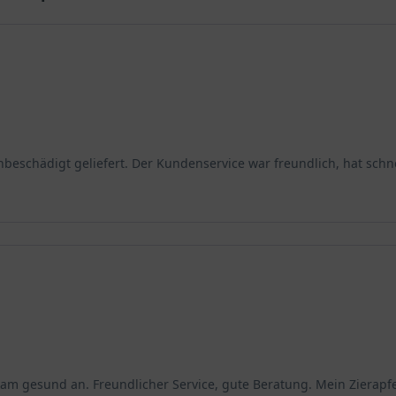
r oder auch in Gebäck gelten sie als beliebte Leckerei und bieten
eschädigt geliefert. Der Kundenservice war freundlich, hat schne
 kam gesund an. Freundlicher Service, gute Beratung. Mein Zierapfe