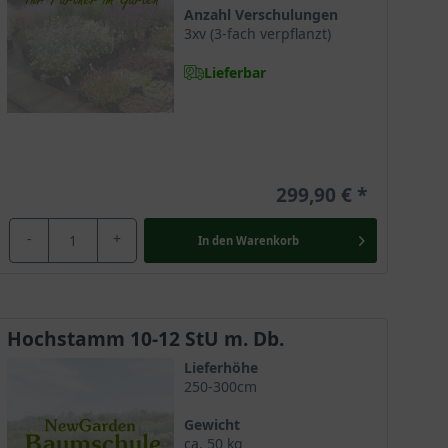
ütenfarbe unterscheiden. Sie alle verwöhnen aber mit
Anzahl Verschulungen
3xv (3-fach verpflanzt)
Lieferbar
zur Familie der Rosengewächse und der Gattung Malus,
 die große Auswahl an Züchtungen. Diese erfreuen
299,90 €
-
+
In den
Warenkorb
 erreicht ausgewachsen eine Endhöhe von vier bis
tlohnt er mit seiner sensationellen Optik. Die Äste
 Zweige hängen im Laufe der Jahre leicht über und
Hochstamm 10-12 StU m. Db.
Lieferhöhe
250-300cm
. Im Laufe der Zeit wird er dann von leichten Furchen
Gewicht
ca. 50 kg