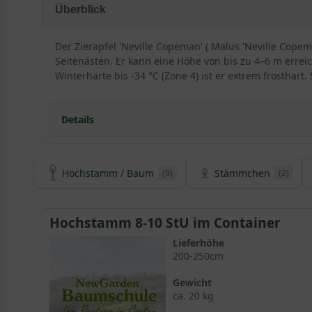
Überblick
Der Zierapfel 'Neville Copeman' ( Malus 'Neville Cop
Seitenästen. Er kann eine Höhe von bis zu 4–6 m errei
Winterhärte bis -34 °C (Zone 4) ist er extrem frosthar
Details
Hochstamm / Baum
Stämmchen
(9)
(2)
Herkunft und Besonderheit des Zierapfels ’Nevi
Malus ’Neville Copeman‘ ist eine wenig verbreitete Zü
obgleich sie dann mit einer charismatischen Ausstrah
Hochstamm 8-10 StU im Container
diesen
Zierapfel
zu einem echten Blickfang und bringe
Lieferhöhe
200-250cm
Großes Sortiment an Züchtungen bietet Auswahl
Gewicht
ca. 20 kg
Malus ’Neville Copeman‘ entstand als Zufallssämling 