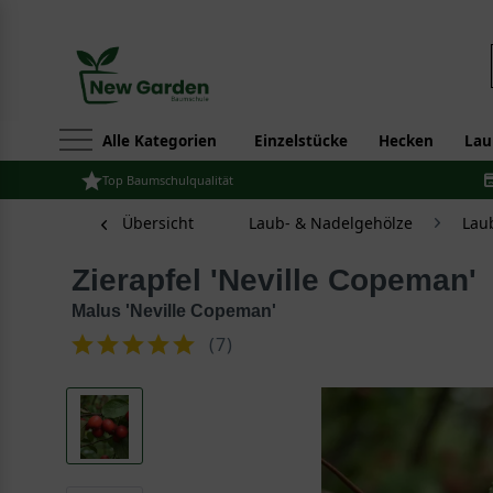
Alle Kategorien
Einzelstücke
Hecken
Lau
Top Baumschulqualität
Übersicht
Laub- & Nadelgehölze
Lau
Zierapfel 'Neville Copeman'
Malus 'Neville Copeman'
(
7
)