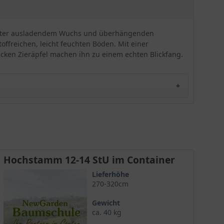
, später ausladendem Wuchs und überhängenden
offreichen, leicht feuchten Böden. Mit einer
 dicken Zieräpfel machen ihn zu einem echten Blickfang.
Selektion bisher nur vereinzelt in deutschen Gärten,
iße Blüte und eine strahlend rote Frucht machen
Hochstamm 12-14 StU im Container
Lieferhöhe
270-320cm
Gewicht
ca. 40 kg
aßen. Insgesamt bietet der Baumschulmarkt