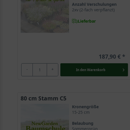
mittlerweile eine Auswahl bestehend aus circa 500 Zie
Anzahl Verschulungen
einer wunderschönen Optik und verschönern den Garte
2xv (2-fach verpflanzt)
Lieferbar
Der Malus ist in Europa sehr beliebt
Der Zierapfel stammt ursprünglich aus Ostasien, Süde
die aus 35 Wildarten besteht. Zehn dieser Arten dien
unzählige Apfelliebhaber in unseren Breiten mit ihrer g
187,90 €
Malus ’Neville Copeman‘ wird 4 bis 6m hoch
-
+
In den
Warenkorb
Der Malus ‘Neville Copeman‘ präsentiert sich mit ein
sechs Metern und benötigt zur Entfaltung seiner wund
der Selektion streben straff aufrecht in die Höhe un
verleihen dem kleinen Gartenstar eine romantische Aus
80 cm Stamm C5
Kronengröße
Dezenter Stamm schimmert gräulich-braun
15-25 cm
Der Stamm des Zierapfels entwickelt sich generell ehe
Belaubung
gezeichnet und bietet einen schönen Anblick im Zusa
Sommergrün