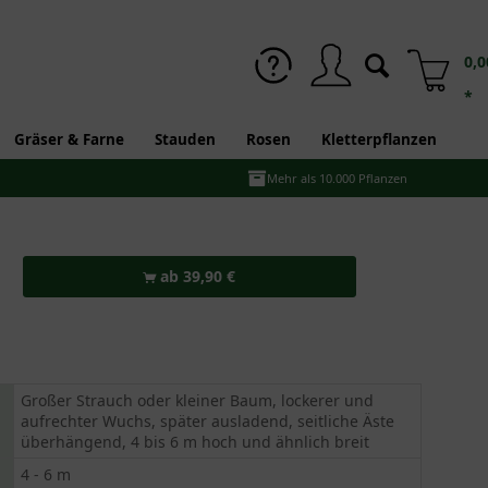
0,0
*
Gräser & Farne
Stauden
Rosen
Kletterpflanzen
Mehr als 10.000 Pflanzen
ab 39,90 €
Großer Strauch oder kleiner Baum, lockerer und
aufrechter Wuchs, später ausladend, seitliche Äste
überhängend, 4 bis 6 m hoch und ähnlich breit
4 - 6 m