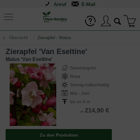
Anruf
Übersicht
Zierapfel - Malus
Zierapfel 'Van Eseltine'
Malus 'Van Eseltine'
Sommergrün
Rosa
Sonnig-halbschattig
Mai - Juni
bis zu 6 m
214,90 €
ab
Zu den Produkten