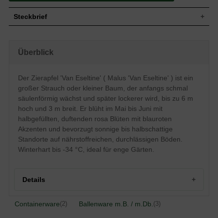
Steckbrief
Großer Strauch oder kleiner Baum,
anfangs schmal säulenförmig und
Überblick
Wuchs
aufrecht, später lockerer und
trichterförmig, 4 bis 6 m hoch und bis zu 3
m breit
Der Zierapfel 'Van Eseltine' ( Malus 'Van Eseltine' ) ist ein
Wuchshöhe
bis zu 6 m
großer Strauch oder kleiner Baum, der anfangs schmal
Sommergrün, spitz-eiförmig bis länglich,
Blatt
gesägter Rand, dunkelgrün, ca. 8 cm lang
säulenförmig wächst und später lockerer wird, bis zu 6 m
hoch und 3 m breit. Er blüht im Mai bis Juni mit
Gelb, sonnenseits orangerot, bis zu 3 cm
Frucht
dick
halbgefüllten, duftenden rosa Blüten mit blauroten
Rosa mit blauroten Akzenten, innen
Akzenten und bevorzugt sonnige bis halbschattige
Blüte
zartrosa, halbgefüllt, ca. 4 cm breit
Standorte auf nährstoffreichen, durchlässigen Böden.
Blütezeit
Mai bis Juni
Winterhart bis -34 °C, ideal für enge Gärten.
Rinde
Dunkelbraun, kahl
Wurzeln
Herzwurzler
Details
Nährstoffreiche, leicht feuchte und
Boden
durchlässige Böden
Standort
Sonnig bis halbschattig
Containerware
Ballenware m.B. / m.Db.
(2)
(3)
Winterhart
4 (-34,4 bis -28,9 °C)