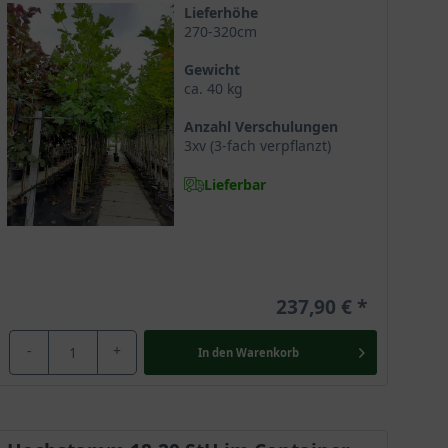
Lieferhöhe
270-320cm
Gewicht
ca. 40 kg
Anzahl Verschulungen
3xv (3-fach verpflanzt)
Lieferbar
t ihrem formschönen Wuchs sowie einer stolzen
237,90 €
sche Naturimpressionen. Aufgrund der imposanten
einen Hauch von Exotik in den deutschen Garten bringt
-
+
In den
Warenkorb