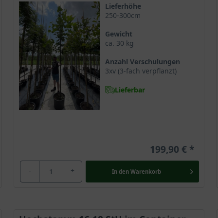
latane in warmen Gelbtönen
Lieferhöhe
250-300cm
 Krone der Platanus hispanica
 kaum zierend
Gewicht
ca. 30 kg
en Platane
Anzahl Verschulungen
3xv (3-fach verpflanzt)
Lieferbar
Platane
e, die viele deutsche Gärten und Parkanlagen schmückt, wo sie mi
199,90 €
t ein majestätisches Schmuckstück und bietet dem Gärtner idylli
 Wachsen, dann begeistert sie mit ihrem ledrigen Blattkleid, das 
-
+
In den
Warenkorb
ut.
 und gilt als robust