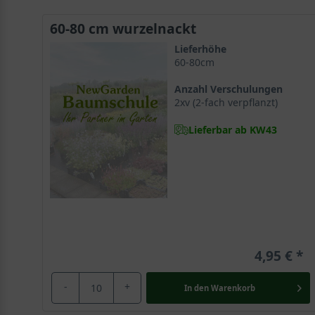
Symptomen von Heuschnupfen.
60-80 cm wurzelnackt
Lieferhöhe
Der optimale Standort für die Platanus hispanica
60-80cm
Die Ahornblättrige Platane gilt insgesamt als genügs
Anzahl Verschulungen
Generell präferiert sie feuchte, frische sowie tiefgrü
2xv (2-fach verpflanzt)
Lieferbar ab KW43
Eine kräftige Herzwurzel versorgt die Ahornblättrigen 
Der prächtige Großbaum wird über ein starkes und dic
zuverlässigen Highlight, das mit unvergleichlichem 
Die Platanus hispanica mag es sonnig und geschützt
Die Ahornblättrige Platane mag es sonnig und lichtrei
4,95 €
Winterhart bis zu -23 °C
-
+
In den
Warenkorb
Die Platanus hispanica gilt im Unterschied zu ihrer Mu
und eignet sich somit hervorragend für die Verschöner