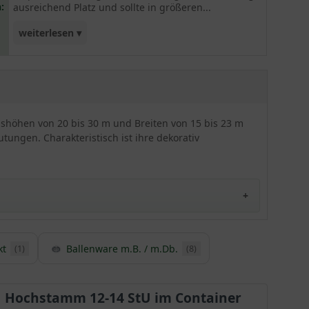
:
ausreichend Platz und sollte in größeren...
weiterlesen ▾
Gärten bzw. Parkanlagen ihre Verwendung finden.
hshöhen von 20 bis 30 m und Breiten von 15 bis 23 m
lutungen. Charakteristisch ist ihre dekorativ
kt
Ballenware m.B. / m.Db.
(1)
(8)
Hochstamm 12-14 StU im Container