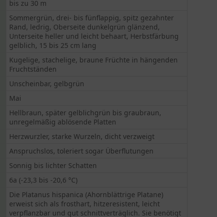
bis zu 30 m
Sommergrün, drei- bis fünflappig, spitz gezahnter
Rand, ledrig, Oberseite dunkelgrün glänzend,
Unterseite heller und leicht behaart, Herbstfärbung
gelblich, 15 bis 25 cm lang
Kugelige, stachelige, braune Früchte in hängenden
Fruchtständen
Unscheinbar, gelbgrün
Mai
Hellbraun, später gelblichgrün bis graubraun,
unregelmäßig ablösende Platten
Herzwurzler, starke Wurzeln, dicht verzweigt
Anspruchslos, toleriert sogar Überflutungen
Sonnig bis lichter Schatten
6a (-23,3 bis -20,6 °C)
Die Platanus hispanica (Ahornblättrige Platane)
erweist sich als frosthart, hitzeresistent, leicht
verpflanzbar und gut schnittverträglich. Sie benötigt