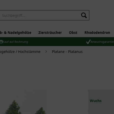
b- & Nadelgehölze
Ziersträucher
Obst
Rhododendron
Kauf auf Rechnung
Anwuchsgarantie
bgehölze / Hochstämme
Platane - Platanus
Wuchs