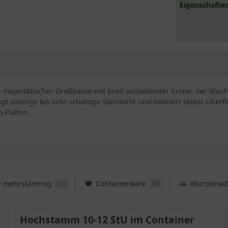
Eigenschaften
 ein majestätischer Großbaum mit breit ausladender Krone, der Wuc
zugt sonnige bis licht schattige Standorte und toleriert selbst Überf
 Platten.
tane
mehrstämmig
Containerware
Wurzelnac
(1)
(9)
g und gilt als robust
aum mit stattlicher Krone und wird bis zu 30m hoch
v ab
Hochstamm 10-12 StU im Container
erb und bringt Exotik