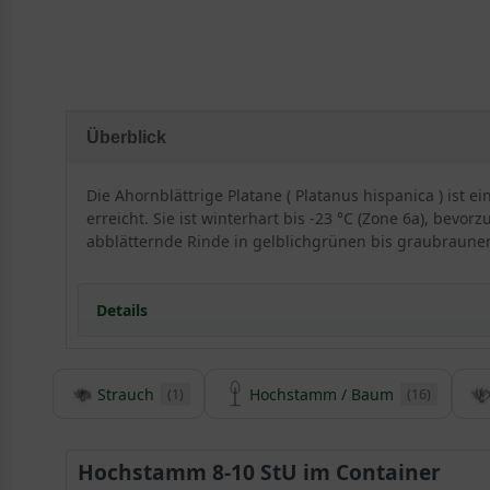
Überblick
Die Ahornblättrige Platane ( Platanus hispanica ) ist
erreicht. Sie ist winterhart bis -23 °C (Zone 6a), bevor
abblätternde Rinde in gelblichgrünen bis graubraunen
Details
Herkunft und Besonderheit der Ahornblättrigen Pla
Strauch
Hochstamm / Baum
(1)
(16)
Die Ahornblättrige Platane ist eine sehr alte Züchtun
Die Platanus hispanica ist ein majestätischer Großb
Der Stamm der Gemeinen Platane blättert dekorati
Hochstamm 8-10 StU im Container
Das Blatt der Ahornblättrigen Platane wirkt ledrig d