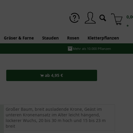
0,0
*
Gräser & Farne
Stauden
Rosen
Kletterpflanzen
Mehr als 10.000 Pflanzen
ab 4,95 €
Großer Baum, breit ausladende Krone, Geäst im
unteren Kronenansatz im Alter leicht hängend,
lockerer Wuchs, 20 bis 30 m hoch und 15 bis 23 m
breit