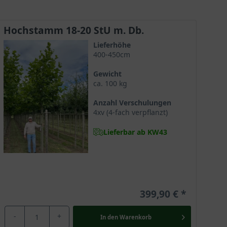
Hochstamm 18-20 StU m. Db.
Lieferhöhe
 Anblick bereitet. Der imposante Baum benötigt
400-450cm
gepflanzt verzaubert die Platanus hispanica mit ihrem
Gewicht
erschöne Großbaum ist ein exzellenter Schattenspender
ca. 100 kg
n Ufernähe gepflanzt, hier schafft sie idyllische
Anzahl Verschulungen
4xv (4-fach verpflanzt)
Lieferbar ab KW43
t als sehr populär für die Verwendung als Zierbaum.
ie kann ausgesprochen alt werden, das älteste
onaparte pflanzte einer Legende nach Platanen
ativ gemasert. Es ist daher begehrt für die Nutzung im
399,90 €
-
+
In den
Warenkorb