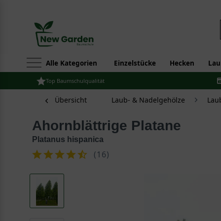
Alle Kategorien
Einzelstücke
Hecken
Lau
Top Baumschulqualität
Übersicht
Laub- & Nadelgehölze
Lau
Ahornblättrige Platane
Platanus hispanica
(
16
)