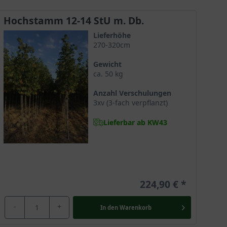
Hochstamm 12-14 StU m. Db.
Lieferhöhe
270-320cm
e Böden und toleriert sogar zeitweise Überflutung.
Gewicht
nigin.
ca. 50 kg
Anzahl Verschulungen
3xv (3-fach verpflanzt)
chafft ihm Robustheit und macht die Platane zu einem
Lieferbar ab KW43
verwöhnt hier ebenso mit ihrem sensationellen Anblick.
224,90 €
-
+
In den
Warenkorb
Sie übersteht Temperaturen bis zu minus 23 Grad Celsius
che Wintergestalt selbst an kalten Tagen und liefert