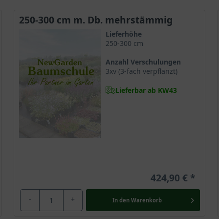
250-300 cm m. Db. mehrstämmig
Lieferhöhe
250-300 cm
am und anspruchslos. Sie bevorzugt sowohl sandige als auch lehmig
Anzahl Verschulungen
ndige Substrate und erweist sich dort als atemberaubende Gartenkö
3xv (3-fach verpflanzt)
Lieferbar ab KW43
Platane
ht verzweigtes Wurzelwerk versorgt. Die kräftige Herzwurzel vers
Charme jeden Gärtner zum Schwärmen bringt.
ch, sie wächst jedoch auch im lichten Halbschatten gepflanzt und 
424,90 €
-
+
In den
Warenkorb
tterart Platanus orientalis als gut winterhart und frosttauglich. 
ung unserer Gärten und Parkanlagen. Hier beeindruckt ihre stattli