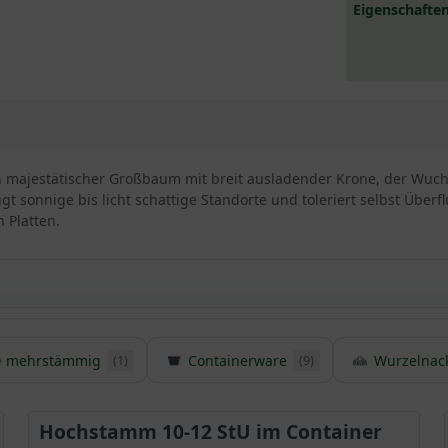
Eigenschaften
 ein majestätischer Großbaum mit breit ausladender Krone, der Wuc
zugt sonnige bis licht schattige Standorte und toleriert selbst Überf
 Platten.
tane
mehrstämmig
Containerware
Wurzelnac
(1)
(9)
g und gilt als robust
aum mit stattlicher Krone und wird bis zu 30m hoch
v ab
Hochstamm 10-12 StU im Container
erb und bringt Exotik