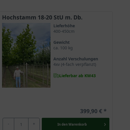
Hochstamm 18-20 StU m. Db.
Lieferhöhe
 Anblick bereitet. Der imposante Baum benötigt
400-450cm
gepflanzt verzaubert die Platanus hispanica mit ihrem
Gewicht
erschöne Großbaum ist ein exzellenter Schattenspender
ca. 100 kg
n Ufernähe gepflanzt, hier schafft sie idyllische
Anzahl Verschulungen
4xv (4-fach verpflanzt)
Lieferbar ab KW43
t als sehr populär für die Verwendung als Zierbaum.
ie kann ausgesprochen alt werden, das älteste
onaparte pflanzte einer Legende nach Platanen
ativ gemasert. Es ist daher begehrt für die Nutzung im
399,90 €
-
+
In den
Warenkorb