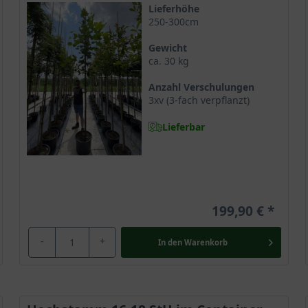
latane in warmen Gelbtönen
Lieferhöhe
250-300cm
 Krone der Platanus hispanica
 kaum zierend
Gewicht
ca. 30 kg
en Platane
Anzahl Verschulungen
3xv (3-fach verpflanzt)
Lieferbar
Platane
e, die viele deutsche Gärten und Parkanlagen schmückt, wo sie mi
199,90 €
t ein majestätisches Schmuckstück und bietet dem Gärtner idylli
 Wachsen, dann begeistert sie mit ihrem ledrigen Blattkleid, das 
-
+
In den
Warenkorb
ut.
 und gilt als robust