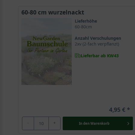
Symptomen von Heuschnupfen.
60-80 cm wurzelnackt
Lieferhöhe
Der optimale Standort für die Platanus hispanica
60-80cm
Die Ahornblättrige Platane gilt insgesamt als genügs
Anzahl Verschulungen
Generell präferiert sie feuchte, frische sowie tiefgrü
2xv (2-fach verpflanzt)
Lieferbar ab KW43
Eine kräftige Herzwurzel versorgt die Ahornblättrigen 
Der prächtige Großbaum wird über ein starkes und dic
zuverlässigen Highlight, das mit unvergleichlichem 
Die Platanus hispanica mag es sonnig und geschützt
Die Ahornblättrige Platane mag es sonnig und lichtrei
4,95 €
Winterhart bis zu -23 °C
-
+
In den
Warenkorb
Die Platanus hispanica gilt im Unterschied zu ihrer Mu
und eignet sich somit hervorragend für die Verschöner