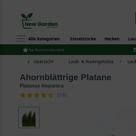
Alle Kategorien
Einzelstücke
Hecken
Lau
Top Baumschulqualität
Übersicht
Laub- & Nadelgehölze
Lau
Ahornblättrige Platane
Platanus hispanica
(
16
)