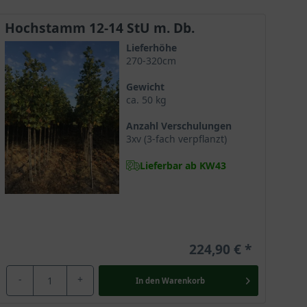
Hochstamm 12-14 StU m. Db.
Lieferhöhe
270-320cm
e Böden und toleriert sogar zeitweise Überflutung.
Gewicht
nigin.
ca. 50 kg
Anzahl Verschulungen
3xv (3-fach verpflanzt)
chafft ihm Robustheit und macht die Platane zu einem
Lieferbar ab KW43
verwöhnt hier ebenso mit ihrem sensationellen Anblick.
224,90 €
-
+
In den
Warenkorb
Sie übersteht Temperaturen bis zu minus 23 Grad Celsius
che Wintergestalt selbst an kalten Tagen und liefert