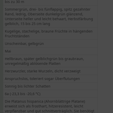
bis zu 30 m
Sommergrün, drei- bis fünflappig, spitz gezahnter
Rand, ledrig, Oberseite dunkelgrün glänzend,
Unterseite heller und leicht behaart, Herbstfärbung
gelblich, 15 bis 25 cm lang
Kugelige, stachelige, braune Früchte in hängenden
Fruchtständen
Unscheinbar, gelbgrün
Mai
Hellbraun, später gelblichgrün bis graubraun,
unregelmäßig ablösende Platten
Herzwurzler, starke Wurzeln, dicht verzweigt
Anspruchslos, toleriert sogar Überflutungen
Sonnig bis lichter Schatten
6a (-23,3 bis -20,6 °C)
Die Platanus hispanica (Ahornblättrige Platane)
erweist sich als frosthart, hitzeresistent, leicht
verpflanzbar und gut schnittverträglich. Sie benötigt