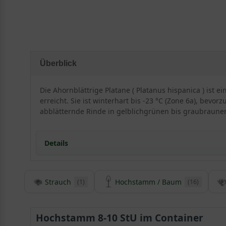
Überblick
Die Ahornblättrige Platane ( Platanus hispanica ) ist
erreicht. Sie ist winterhart bis -23 °C (Zone 6a), bevor
abblätternde Rinde in gelblichgrünen bis graubraunen
Details
Herkunft und Besonderheit der Ahornblättrigen Pla
Strauch
Hochstamm / Baum
(1)
(16)
Die Ahornblättrige Platane ist eine sehr alte Züchtun
Die Platanus hispanica ist ein majestätischer Großb
Der Stamm der Gemeinen Platane blättert dekorati
Hochstamm 8-10 StU im Container
Das Blatt der Ahornblättrigen Platane wirkt ledrig d