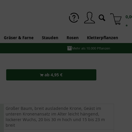
0,0
*
Gräser & Farne
Stauden
Rosen
Kletterpflanzen
Mehr als 10.000 Pflanzen
ab 4,95 €
Großer Baum, breit ausladende Krone, Geäst im
unteren Kronenansatz im Alter leicht hängend,
lockerer Wuchs, 20 bis 30 m hoch und 15 bis 23 m
breit