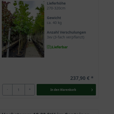
Lieferhöhe
270-320cm
Gewicht
ca. 40 kg
Anzahl Verschulungen
3xv (3-fach verpflanzt)
Lieferbar
t ihrem formschönen Wuchs sowie einer stolzen
237,90 €
sche Naturimpressionen. Aufgrund der imposanten
einen Hauch von Exotik in den deutschen Garten bringt
-
+
In den
Warenkorb