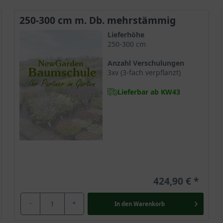
250-300 cm m. Db. mehrstämmig
Lieferhöhe
250-300 cm
am und anspruchslos. Sie bevorzugt sowohl sandige als auch lehmig
Anzahl Verschulungen
ndige Substrate und erweist sich dort als atemberaubende Gartenkö
3xv (3-fach verpflanzt)
Lieferbar ab KW43
Platane
ht verzweigtes Wurzelwerk versorgt. Die kräftige Herzwurzel vers
Charme jeden Gärtner zum Schwärmen bringt.
ch, sie wächst jedoch auch im lichten Halbschatten gepflanzt und 
424,90 €
-
+
In den
Warenkorb
tterart Platanus orientalis als gut winterhart und frosttauglich. 
ung unserer Gärten und Parkanlagen. Hier beeindruckt ihre stattli