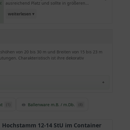
:
ausreichend Platz und sollte in größeren...
weiterlesen ▾
Gärten bzw. Parkanlagen ihre Verwendung finden.
hshöhen von 20 bis 30 m und Breiten von 15 bis 23 m
lutungen. Charakteristisch ist ihre dekorativ
kt
Ballenware m.B. / m.Db.
(1)
(8)
Hochstamm 12-14 StU im Container