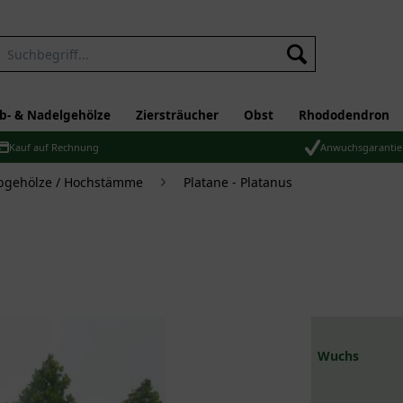
b- & Nadelgehölze
Ziersträucher
Obst
Rhododendron
Kauf auf Rechnung
Anwuchsgarantie
bgehölze / Hochstämme
Platane - Platanus
Wuchs