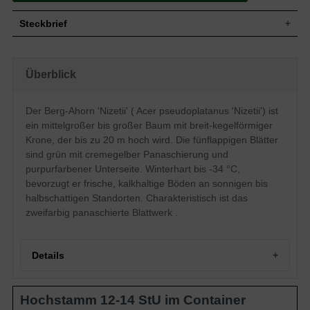
Steckbrief
Mittelgroßer bis großer Baum, breit-
kegelförmige Krone, anfangs
Wuchs
Überblick
dichtbuschig, im Alter lockerer, bis zu 20
m hoch
Wuchshöhe
bis zu 20 m
Der Berg-Ahorn 'Nizetii' ( Acer pseudoplatanus 'Nizetii') ist
Sommergrün, fünflappig, eingeschnitten,
ein mittelgroßer bis großer Baum mit breit-kegelförmiger
am Ende zugespitzt, stumpf gesägter
Rand, grün, mit cremegelber
Krone, der bis zu 20 m hoch wird. Die fünflappigen Blätter
Blatt
Panaschierung, Unterseite purpurfarben,
sind grün mit cremegelber Panaschierung und
Herbstfärbung gelblich bis rötlich, bis zu
purpurfarbener Unterseite. Winterhart bis -34 °C,
20 cm groß
bevorzugt er frische, kalkhaltige Böden an sonnigen bis
Frucht
Fruchtflügel, braungrün
halbschattigen Standorten. Charakteristisch ist das
Blüte
Gelbgrün, in hängenden Trauben
zweifarbig panaschierte Blattwerk .
Blütezeit
Mai bis Juni
Grau bis olivgrün, ältere Borke silbrig bis
Rinde
graubraun und schuppig
Details
Mitteltiefes Herzwurzelsystem, Oberboden
Wurzeln
stark durchwurzelt
Insgesamt standorttolerant, bevorzugt
Hochstamm 12-14 StU im Container
jedoch frische bis feuchte, tiefgründige
Boden