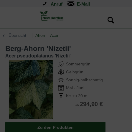
Anruf
Übersicht
Ahorn - Acer
Berg-Ahorn 'Nizetii'
Acer pseudoplatanus 'Nizetii'
Sommergrün
Gelbgrün
Sonnig-halbschattig
Mai - Juni
bis zu 20 m
294,90 €
ab
Zu den Produkten