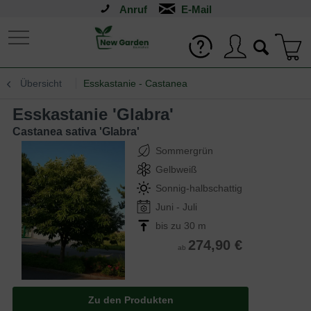
Anruf
Übersicht
Esskastanie - Castanea
Esskastanie 'Glabra'
Castanea sativa 'Glabra'
Sommergrün
Gelbweiß
Sonnig-halbschattig
Juni - Juli
bis zu 30 m
274,90 €
ab
Zu den Produkten