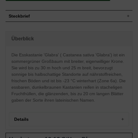
Steckbrief
Breite und eigenwilligen Krone, Wuchs bis
Wuchs
zu 30 m hoch und 25 m breit
Überblick
Wuchshöhe
bis zu 30 m
Sommergrün, längliches dünkelgrünes
Blatt
und glänzendes Blatt bis zu 20 cm
Die Esskastanie 'Glabra' ( Castanea sativa 'Glabra') ist ein
Dunkelbraune, runde, essbare Kastanie in
sommergrüner Großbaum mit breiter, eigenwilliger Krone.
Frucht
stacheliger Fruchthülle,
Sie wird bis zu 30 m hoch und 25 m breit, bevorzugt
Geschmack
Nussig
sonnige bis halbschattige Standorte auf nährstoffreichen,
Blüte
Katzenähnliche gelb-weiße Blüte
frischen Böden und ist bis -23 °C winterhart (Zone 6a). Die
Blütezeit
Juni bis Juli
essbaren, dunkelbraunen Kastanien reifen in stacheligen
Triebe graubraun, später dunkelgraue
Fruchthüllen, die glänzenden, bis zu 20 cm langen Blätter
Rinde
Schuppenborke
gaben der Sorte ihren lateinischen Namen.
Bevorzugt nährstoffreiche, tiefgründige
Boden
und frische bis feuchte Böden
Standort
Sonnig bis halbschattig
Details
Winterhart
6a (-23,3 bis -20,6°C)
Die Castanea sativa 'glabra' / Esskastanie
ist eines der schönsten Gehölz für die