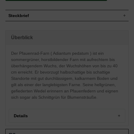
Steckbrief
Horstbildender, aufrechter Wuchs,
Wuchs
überhängend, Pflanzenhöhe bis ca. 40 cm
Überblick
Wuchshöhe
bis zu 40 cm
Blatt
Sommergrün, hellgrün, gefiederte Form
Der Pfauenrad-Farn ( Adiantum pedatum ) ist ein
Wurzeln
Horstbildend
sommergrüner, horstbildender Farn mit aufrechtem bis
Gut durchlässiger Boden, kalkarmer
Boden
Boden
überhängendem Wuchs, der Wuchshöhen von bis zu 40
Standort
Halbschattig bis schattig
cm erreicht. Er bevorzugt halbschattige bis schattige
Pflanzen pro
Standorte mit gut durchlässigem, kalkarmem Boden und
4
m²
gilt als einer der langlebigsten Farne. Seine hellgrünen,
Das Adiantum pedatum (Pfauenrad-Farn/
gefiederten Wedel erinnern an Pfauenfedern und eignen
Hufeisen-Farn) gehört zur Gruppe der
sich sogar als Schnittgrün für Blumensträuße.
langlebigsten Farne. Die Bezeichnung
Pfauenrad-Farn erhält er durch seine
federähnlichen Wedel, die in der Form
sehr an die Pfauenfedern erinnern. Diese
Details
Eigenschaften
sehr feine Farnart bietet sich sogar als
'Schnittblume' für Blumensträuße an.
Seinen optimalen Standort findet das
Portrait des Pfauenrad-Farns (Adiantum pedatum)
Adiantum pedatum im Bereich von