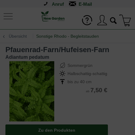
Anruf
Übersicht
Sonstige Rhodo - Begleitstauden
Pfauenrad-Farn/Hufeisen-Farn
Adiantum pedatum
Sommergrün
Halbschattig-schattig
bis zu 40 cm
7,50 €
ab
Zu den Produkten