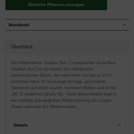
Ähnliche Pflanzen anzeigen
Steckbrief
Kleiner bis mittelgroßer Baum, anfangs
schmal säulenförmig, durchgehender,
Wuchs
Überblick
gerader Stamm, abstehende Äste, Krone
wird breit pyramidal, bis zu 10 m hoch
Wuchshöhe
bis zu 10 m
Der Amberbaum 'Golden Sun' ( Liquidambar styraciflua
Sommergrün, Oberseite dunkelgrün,
'Golden Sun') ist ein kleiner bis mittelgroßer,
Unterseitenfärbung heller, Herbstfarbe
Blatt
aprikosenfarben bis lila, 5 bis 7 lappig, tief
sommergrüner Baum, der eine Höhe von bis zu 10 m
eingeschnitten, Rand gezähnt, 11 bis 14
erreichen kann. Er bevorzugt sonnige, geschützte
cm breit
Standorte auf leicht sauren, humosen Böden und ist bis
Frucht
Stachelige Kapselfrüchte
-26 °C winterhart (Zone 5b). Seine Besonderheit liegt in
Blüte
Unauffällig
der auffällig orangegelben Rindenfärbung der jungen
Blütezeit
April-Mai
Triebe während der Wintermonate.
Graubraun, im Winter orangegelb,
Rinde
auffällig
Herzwurzel, weitreichend, flach- bis
Details
Wurzeln
pfahlwurzelig