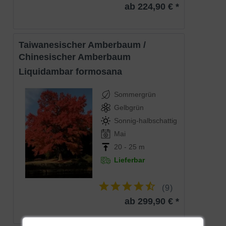
ab 224,90 € *
ihrem Beinamen ‘Golden Sun‘ damit aller Ehre.
Ursprung in den USA
Taiwanesischer Amberbaum /
Der Amerikanische Amberbaum stammt ursprünglich aus
Chinesischer Amberbaum
den USA ist dort sehr verbreitet. Er wächst bevorzugt an
Liquidambar formosana
feuchten Standorten und wird seit einigen Jahren der
Familie der Altingiaceae zugeordnet.
Sommergrün
Gelbgrün
Bernsteinfarbener Harz ist Namensgeber des
Sonnig-halbschattig
Liquidambar
Mai
20 - 25 m
Der Begriff Liquidambar besteht aus den Wortstämmen
„liquid“ (lateinisch flüssig) und “anbr“ (arabisch für
Lieferbar
Bernstein). Diesen Namen verdankt der Amberbaum
seinem bernsteinfarbenen Harz, das unter den Namen
(
9
)
Storax bekannt ist. Storax ist ein wertvoller Rohstoff, der
ab 299,90 € *
süßlich duftet und schmeckt.