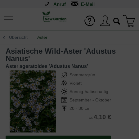
Anruf
Übersicht
Aster
Asiatische Wild-Aster 'Adustus
Nanus'
Aster ageratoides 'Adustus Nanus'
Sommergrün
Violett
Sonnig-halbschattig
September - Oktober
20 - 30 cm
4,10 €
ab