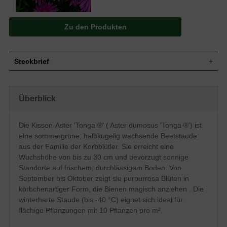
Zu den Produkten
Steckbrief
Wuchs
Halbkugelig, halbrund, kurze Ausläufer
Wuchshöhe
bis zu 30 cm
Überblick
Blatt
Sommergrün, lanzettlich, grün
Purpurrosa, einfache Einzelblüte,
Die Kissen-Aster 'Tonga ®' ( Aster dumosus 'Tonga ®') ist
Blüte
reichverzweigter Blütenstand,
körbchenartige Blütenform
eine sommergrüne, halbkugelig wachsende Beetstaude
Blütezeit
September bis Oktober
aus der Familie der Korbblütler. Sie erreicht eine
Boden
Normal durchlässig, frisch, neutral
Wuchshöhe von bis zu 30 cm und bevorzugt sonnige
Standorte auf frischem, durchlässigem Boden. Von
Standort
Sonnig
September bis Oktober zeigt sie purpurrosa Blüten in
Pflanzen pro
10
m²
körbchenartiger Form, die Bienen magisch anziehen . Die
Die Aster dumosus 'Tonga ®' (Kissen-
winterharte Staude (bis -40 °C) eignet sich ideal für
Aster) ist eine dekorative, reichblütige,
flächige Pflanzungen mit 10 Pflanzen pro m².
flächig wachsende Beetstaude, die Sie
wunderbar auch auf der Freifläche