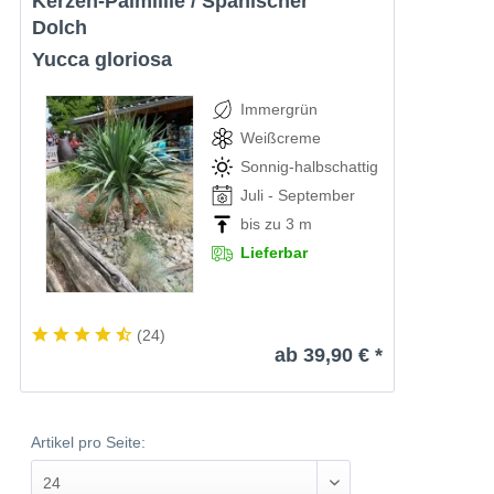
Kerzen-Palmlilie / Spanischer
Dolch
Yucca gloriosa
Immergrün
Weißcreme
Sonnig-halbschattig
Juli - September
bis zu 3 m
Lieferbar
(
24
)
ab 39,90 € *
Artikel pro Seite: