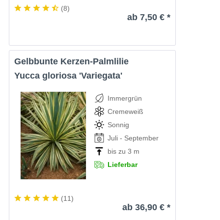
(
8
)
ab 7,50 € *
Gelbbunte Kerzen-Palmlilie
Yucca gloriosa 'Variegata'
Immergrün
Cremeweiß
Sonnig
Juli - September
bis zu 3 m
Lieferbar
(
11
)
ab 36,90 € *