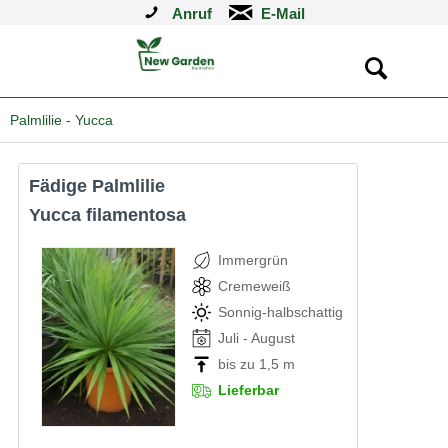
Anruf
Palmlilie - Yucca
Fädige Palmlilie
Yucca filamentosa
Immergrün
Cremeweiß
Sonnig-halbschattig
Juli - August
bis zu 1,5 m
Lieferbar