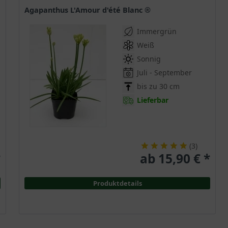
Agapanthus L'Amour d'été Blanc ®
Immergrün
Weiß
Sonnig
Juli - September
bis zu 30 cm
Lieferbar
(
3
)
*
ab 15,90 € *
Produktdetails