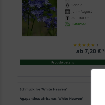
Sonnig
Juni - August
80 - 100 cm
Lieferbar
(
1
)
ab 7,20 € 
Produktdetails
Schmucklilie 'White Heaven'
Agapanthus africanus 'White Heaven'