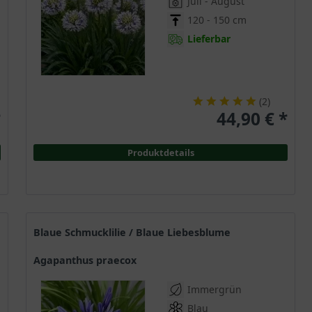
Juli - August
120 - 150 cm
Lieferbar
(
2
)
*
44,90 € *
Produktdetails
Blaue Schmucklilie / Blaue Liebesblume
Agapanthus praecox
Immergrün
Blau