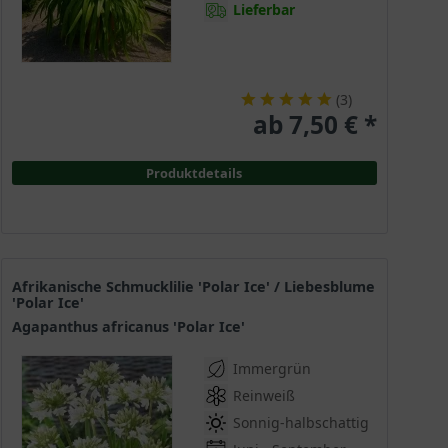
Lieferbar
(
3
)
ab 7,50 € *
Produktdetails
Afrikanische Schmucklilie 'Polar Ice' / Liebesblume
'Polar Ice'
Agapanthus africanus 'Polar Ice'
Immergrün
Reinweiß
Sonnig-halbschattig