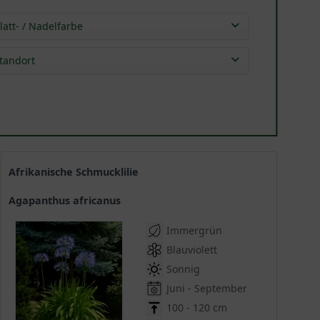
latt- / Nadelfarbe
grün
(
16
)
tandort
mehrfarbig
(
1
)
violett
(
1
)
Afrikanische Schmucklilie
Agapanthus africanus
Immergrün
Blauviolett
Sonnig
Juni - September
100 - 120 cm