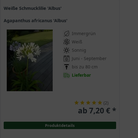
Weiße Schmucklilie 'Albus'
Agapanthus africanus 'Albus'
Immergrün
Weiß
Sonnig
Juni - September
bis zu 80 cm
Lieferbar
(
2
)
ab 7,20 € *
Produktdetails