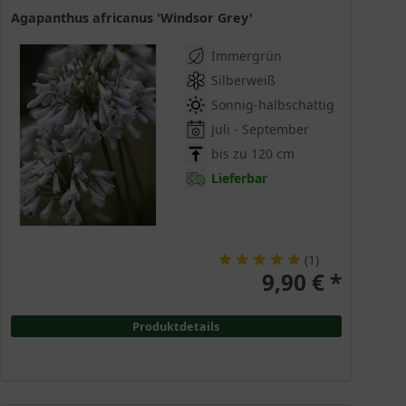
Agapanthus africanus 'Windsor Grey'
Immergrün
Silberweiß
Sonnig-halbschattig
Juli - September
bis zu 120 cm
Lieferbar
(
1
)
9,90 € *
Produktdetails