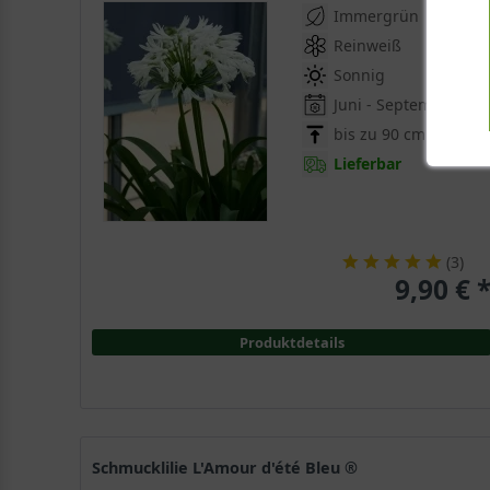
Immergrün
Reinweiß
Sonnig
Juni - September
bis zu 90 cm
Lieferbar
(
3
)
9,90 € 
Produktdetails
Schmucklilie L'Amour d'été Bleu ®