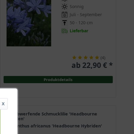
Sonnig
Juli - September
50 - 120 cm
Lieferbar
(
4
)
ab 22,90 € *
Produktdetails
X
Laubabwerfende Schmucklilie 'Headbourne
Hybriden'
Agapanthus africanus 'Headbourne Hybriden'