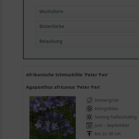
Wuchsform
Strauch
(
16
)
Blütenfarbe
blau
(
10
)
Belaubung
silber
(
1
)
sommergrün
(
2
)
violett
(
2
)
immergrün
(
14
)
weiß
(
7
)
Afrikanische Schmucklilie 'Peter Pan'
Agapanthus africanus 'Peter Pan'
Immergrün
Königsblau
Sonnig-halbschattig
Juni - September
bis zu 30 cm