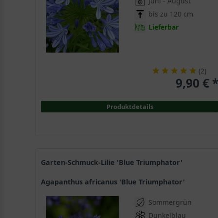
Juni - August
bis zu 120 cm
Lieferbar
(
2
)
9,90 € 
Produktdetails
Garten-Schmuck-Lilie 'Blue Triumphator'
Agapanthus africanus 'Blue Triumphator'
Sommergrün
Dunkelblau