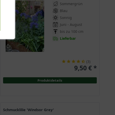
Sommergrün
Blau
Sonnig
Juni - August
bis zu 100 cm
Lieferbar
(
3
)
9,50 € *
Produktdetails
Schmucklilie 'Windsor Grey'