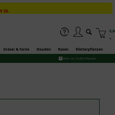
W 38.
0,0
*
Gräser & Farne
Stauden
Rosen
Kletterpflanzen
Mehr als 10.000 Pflanzen