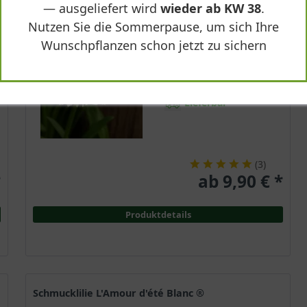
— ausgeliefert wird
wieder ab KW 38
.
Immergrün
Nutzen Sie die Sommerpause, um sich Ihre
Weiß
Wunschpflanzen schon jetzt zu sichern
Sonnig
Juli - September
50 - 100 cm
Lieferbar
(
3
)
*
ab 9,90 € *
Produktdetails
Schmucklilie L'Amour d'été Blanc ®