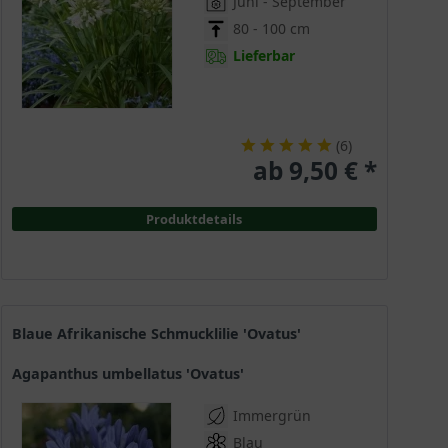
Juni - September
80 - 100 cm
Lieferbar
(
6
)
ab 9,50 € *
Produktdetails
Blaue Afrikanische Schmucklilie 'Ovatus'
Agapanthus umbellatus 'Ovatus'
Immergrün
Blau