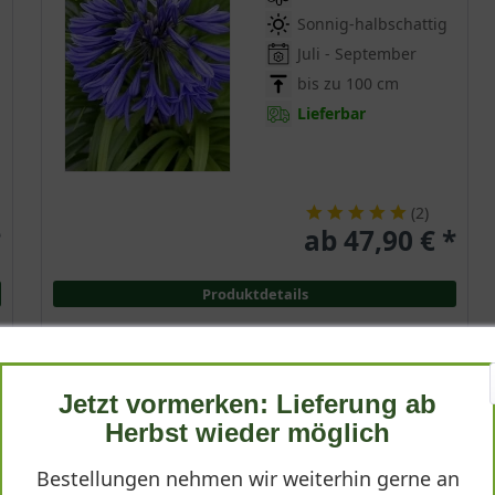
Sonnig-halbschattig
Juli - September
bis zu 100 cm
Lieferbar
(
2
)
*
ab 47,90 € *
Produktdetails
Jetzt vormerken: Lieferung ab
Schmucklilie 'Albus'
Herbst wieder möglich
Agapanthus umbellatus 'Albus'
Bestellungen nehmen wir weiterhin gerne an