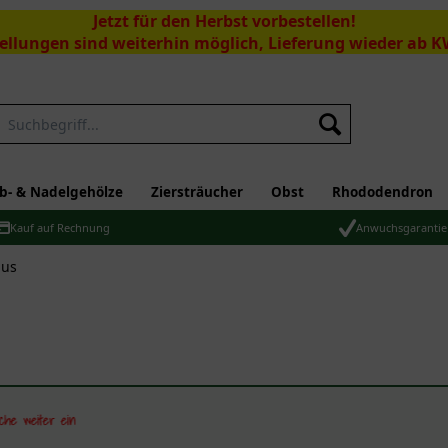
Jetzt für den Herbst vorbestellen!
ellungen sind weiterhin möglich, Lieferung wieder ab K
Suchen
b- & Nadelgehölze
Ziersträucher
Obst
Rhododendron
Kauf auf Rechnung
Anwuchsgarantie
hus