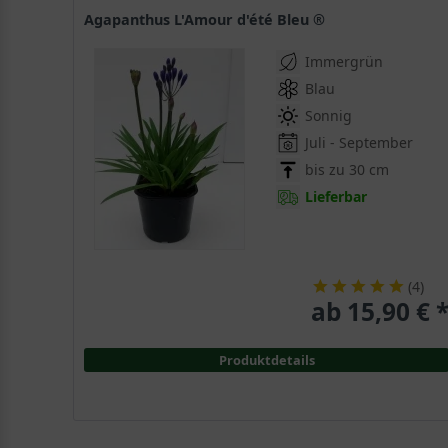
Agapanthus L'Amour d'été Bleu ®
Immergrün
Blau
Sonnig
Juli - September
bis zu 30 cm
Lieferbar
(
4
)
ab 15,90 € 
Produktdetails