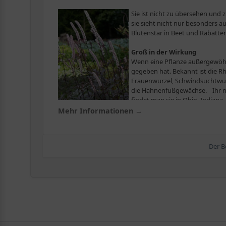
Sie ist nicht zu übersehen und z
sie sieht nicht nur besonders a
Blütenstar in Beet und Rabatten
Groß in der Wirkung
Wenn eine Pflanze außergewöhnl
gegeben hat. Bekannt ist die 
Frauenwurzel, Schwindsuchtwurz
die Hahnenfußgewächse. Ihr na
findet man sie in Ohio, Indiana,
Mehr Informationen →
Was die Silberkerze so besonders macht
Die Silberkerze hat einen aufrechten Wuchs und kahle Stä
doppelt oder dreifach gefiedert und 15 bis 60 Zentimete
Der B
Staubblätter oberhalb der Blüte! Diese verströmen eine
Unsere Tipps
Die Silberkerze fühlt sich wie der Rhododendron im lic
feucht sind. Das Besondere an der Silberkerze: Sie benö
Ideal ist ein nährstoffreicher, humoser Boden, der nie zu 
Die schönsten Sorten
Der Gigant unter den Silberkerzen ist die Cimicifuga ra