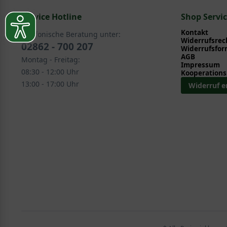
die Cimicifuga ramosa will hoch hinaus. Ihre maximale 
Service Hotline
Shop Servi
und deren Blüte leicht rosa statt weiß ist. Sie wird einei
Actaea japonica) entscheiden. Denn genau wie ihr Name e
Kontakt
Telefonische Beratung unter:
Widerrufsrec
02862 - 700 207
Widerrufsfor
AGB
Montag - Freitag:
Impressum
08:30 - 12:00 Uhr
Kooperations
13:00 - 17:00 Uhr
Widerruf e