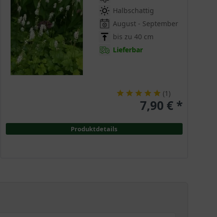
Halbschattig
August - September
bis zu 40 cm
Lieferbar
(
1
)
7,90 € *
Produktdetails