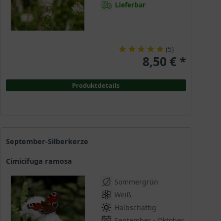
Lieferbar
(
5
)
8,50 € *
Produktdetails
September-Silberkerze
Cimicifuga ramosa
Sommergrün
Weiß
Halbschattig
September - Oktober