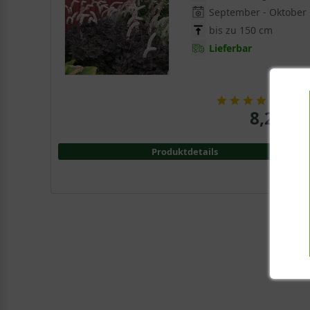
September - Oktober
bis zu 150 cm
Lieferbar
(
1
)
8,25 € 
Produktdetails