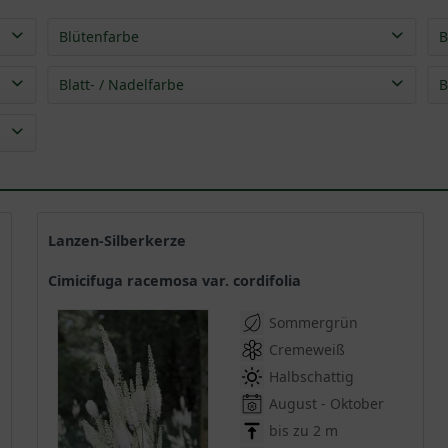
Blütenfarbe
B
mehrfarbig
(
2
)
Blatt- / Nadelfarbe
B
crème
(
1
)
braun
(
1
)
rosa
(
3
)
grün
(
3
)
weiß
(
6
)
mehrfarbig
(
1
)
purpur
(
1
)
rot
(
2
)
Lanzen-Silberkerze
schwarz
(
1
)
Cimicifuga racemosa var. cordifolia
Sommergrün
Cremeweiß
Halbschattig
August - Oktober
bis zu 2 m