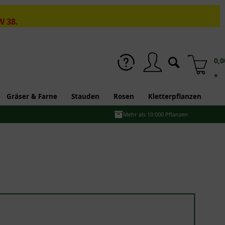
W 38.
0,0
*
Gräser & Farne
Stauden
Rosen
Kletterpflanzen
Mehr als 10.000 Pflanzen