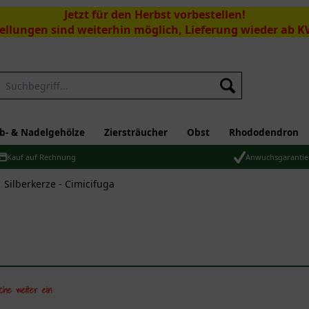
Jetzt für den Herbst vorbestellen!
ellungen sind weiterhin möglich, Lieferung wieder ab K
Suchen
b- & Nadelgehölze
Ziersträucher
Obst
Rhododendron
Kauf auf Rechnung
Anwuchsgarantie
Silberkerze - Cimicifuga