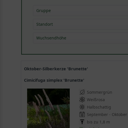
Gruppe
Blütenstauden
(
6
)
Standort
Gehölzrandstauden
(
6
)
Wuchsendhöhe
Rabattenstauden
(
6
)
Rhododendron-Begleitstauden
(
6
)
0,40 - 0,80 m
(
1
)
Schnittstauden
(
6
)
0,80 - 1,30 m
(
1
)
Solitärstauden
(
6
)
1,30 - 2,00 m
(
4
)
Oktober-Silberkerze 'Brunette'
Cimicifuga simplex 'Brunette'
Sommergrün
Weißrosa
Halbschattig
September - Oktober
bis zu 1,8 m