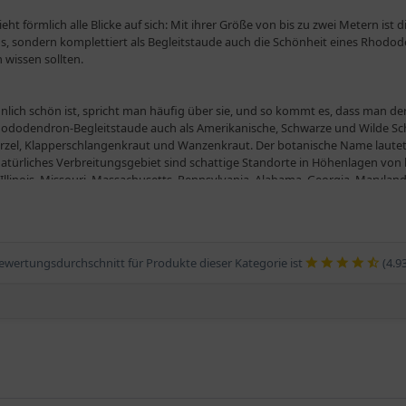
ieht förmlich alle Blicke auf sich: Mit ihrer Größe von bis zu zwei Metern ist 
us, sondern komplettiert als Begleitstaude auch die Schönheit eines Rhodod
 wissen sollten.
ich schön ist, spricht man häufig über sie, und so kommt es, dass man de
Rhododendron-Begleitstaude auch als Amerikanische, Schwarze und Wilde Sc
el, Klapperschlangenkraut und Wanzenkraut. Der botanische Name lautet C
türliches Verbreitungsgebiet sind schattige Standorte in Höhenlagen von
 Illinois, Missouri, Massachusetts, Pennsylvania, Alabama, Georgia, Maryland
ngel, die einem robusten Rhizom entspringen. Sie schmückt sich mit in Blatt
r lang. Ein Traum ist die zwischen Juni und September zu bewundernde Blüte
ewertungsdurchschnitt für Produkte dieser Kategorie ist
(4.9
n prägnanten Duft.
hten Schatten wohl. Mit sonnigeren Standorten kommt sie auch zurecht, al
tigt zwar oft eine Weile, um zu ihrer vollen Schönheit heranzuwachsen, dann 
trocken sein sollte.
cemosa var. cordifolia. Mit einer Größe von zwei Metern überragt die Traube