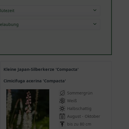
lütezeit
Aug
(
3
)
elaubung
Sep
(
6
)
sommergrün
(
6
)
Okt
(
6
)
Kleine Japan-Silberkerze 'Compacta'
Cimicifuga acerina 'Compacta'
Sommergrün
Weiß
Halbschattig
August - Oktober
bis zu 80 cm