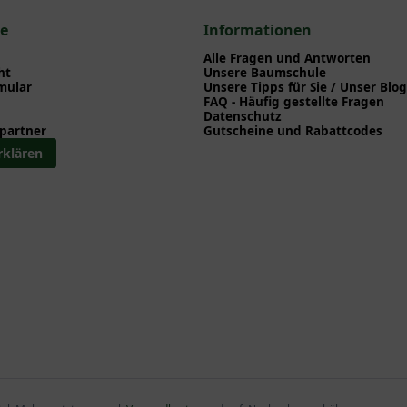
Wuchshöhe beträgt 180 Zentimeter. Ein Eyecatcher ist die Cimicifuga racemo
ce
Informationen
nhalb Meter groß. Wenn Sie eine Silberkerze suchen, die sich klein macht, soll
s verrät, passt die Zwerg-Silberkerze auch in kleinere Gärten.
Alle Fragen und Antworten
ht
Unsere Baumschule
mular
Unsere Tipps für Sie / Unser Blog
FAQ - Häufig gestellte Fragen
Datenschutz
partner
Gutscheine und Rabattcodes
rklären