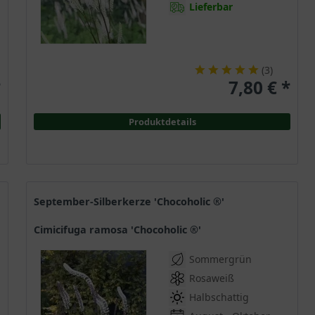
Lieferbar
(
3
)
*
7,80 € *
Produktdetails
September-Silberkerze 'Chocoholic ®'
Cimicifuga ramosa 'Chocoholic ®'
Sommergrün
Rosaweiß
Halbschattig