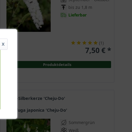
bis zu 1,8 m
Lieferbar
(
1
)
X
7,50 € *
Produktdetails
Zwerg-Silberkerze 'Cheju-Do'
Cimicifuga japonica 'Cheju-Do'
Sommergrün
Weiß