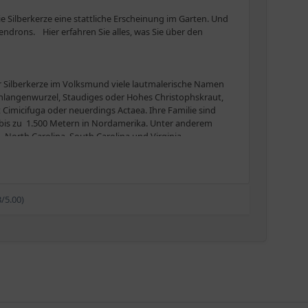
die Silberkerze eine stattliche Erscheinung im Garten. Und
endrons. Hier erfahren Sie alles, was Sie über den
r Silberkerze im Volksmund viele lautmalerische Namen
hlangenwurzel, Staudiges oder Hohes Christophskraut,
imicifuga oder neuerdings Actaea. Ihre Familie sind
 bis zu 1.500 Metern in Nordamerika. Unter anderem
, North Carolina, South Carolina und Virginia.
stiel und Blattspreite gegliederten Blättern. Diese sind
 der Silberkerze. Und achten Sie mal auf die
3/5.00)
lerdings nur, wenn ihre Wurzeln immer ausreichend
aber kann man sich gar nicht an ihr satt sehen. Tipp:
n-Silberkerze alle anderen Arten und Sorten. Doch auch