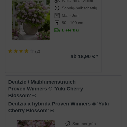
Weiß-rosa, violett
Sonnig-halbschattig
Mai - Juni
80 - 100 cm
Lieferbar
(
2
)
ab 18,90 € *
Deutzie / Maiblumenstrauch
Proven Winners ® 'Yuki Cherry
Blossom' ®
Deutzia x hybrida Proven Winners ® 'Yuki
Cherry Blossom' ®
Sommergrün