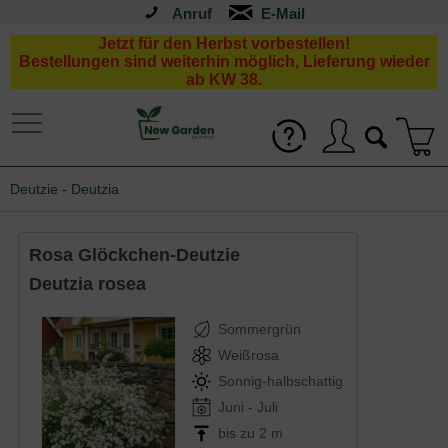
Anruf
Jetzt für den Herbst vorbestellen!
Bestellungen sind weiterhin möglich, Lieferung wieder
ab KW 38.
Deutzie - Deutzia
Rosa Glöckchen-Deutzie
Deutzia rosea
Sommergrün
Weißrosa
Sonnig-halbschattig
Juni - Juli
bis zu 2 m