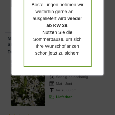
Bestellungen nehmen wir
ab 19,90 € *
weiterhin gerne an —
ausgeliefert wird
wieder
ab KW 38
.
Nutzen Sie die
Maiblumenstrauch 'Yuki
Sommerpause, um sich
Snowflake'®
Ihre Wunschpflanzen
Deutzia rosea 'Yuki Snowflake'®
schon jetzt zu sichern
Sommergrün
Weiß
Sonnig-halbschattig
Mai - Juni
bis zu 60 cm
Lieferbar