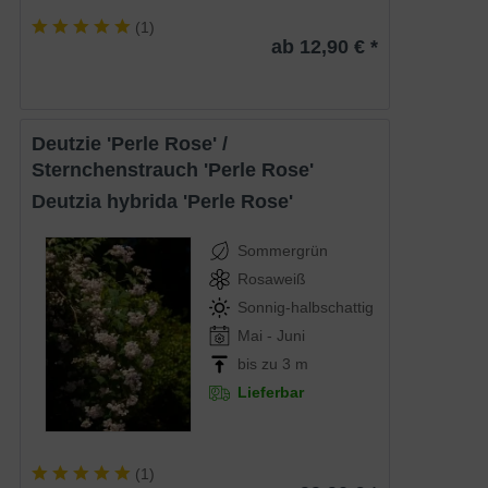
(
1
)
ab 12,90 € *
Deutzie 'Perle Rose' /
Sternchenstrauch 'Perle Rose'
Deutzia hybrida 'Perle Rose'
Sommergrün
Rosaweiß
Sonnig-halbschattig
Mai - Juni
bis zu 3 m
Lieferbar
(
1
)