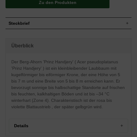
Zu den Produkten
Steckbrief
Kleiner Laubbaum, aufrecht, dichtbuschig,
kugelförmige bis eiförmige Krone,
Wuchs
Überblick
breitwüchsig, 500 bis 700 cm hoch und
500 bis 800 cm breit
Wuchshöhe
5 - 7 m
Der Berg-Ahorn 'Prinz Handjery' ( Acer pseudoplatanus
Sommergrün, breit-handförmig,
'Prinz Handjery' ) ist ein kleinbleibender Laubbaum mit
fünflappig, tief eingeschnitten, breit
Blatt
zugespitzt, gezahnter Rand, im Austrieb
kugelförmiger bis eiförmiger Krone, der eine Höhe von 5
rosa bis violett, dann gelbgrün, im Herbst
bis 7 m und eine Breite von 5 bis 8 m erreichen kann. Er
gelb, ca. 12 bis 20 cm groß
bevorzugt sonnige bis halbschattige Standorte auf frischen
Frucht
Braune Flügelfrucht
bis feuchten, kalkhaltigen Böden und ist bis –34 °C
Blüte
Gelbgrüne und hängende Trauben
winterhart (Zone 4). Charakteristisch ist der rosa bis
Blütezeit
Mai
violette Blattaustrieb , der später gelbgrün wird.
Rinde
Olivgrüne bis graue Zweige, graue Rinde
Wurzeln
Herzwurzler, tiefgehend
Details
Frische bis feuchte, tiefgründige und
Boden
kalkhaltige Untergründe