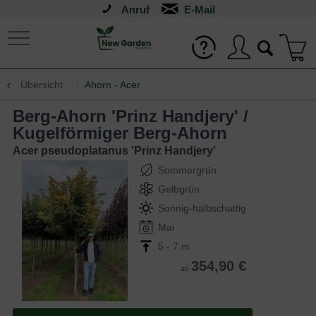
Anruf
Übersicht
Ahorn - Acer
Berg-Ahorn 'Prinz Handjery' /
Kugelförmiger Berg-Ahorn
Acer pseudoplatanus 'Prinz Handjery'
Sommergrün
Gelbgrün
Sonnig-halbschattig
Mai
5 - 7 m
354,90 €
ab