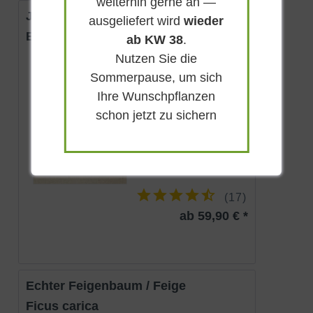
weiterhin gerne an —
Japanische Wollmispel / Loquat
ausgeliefert wird
wieder
Eriobotrya japonica
ab KW 38
.
Nutzen Sie die
Immergrün
Sommerpause, um sich
Cremeweiß
Ihre Wunschpflanzen
Sonnig-halbschattig
schon jetzt zu sichern
September -
Oktober
7 - 12 m
Lieferbar
(
17
)
ab 59,90 € *
Echter Feigenbaum / Feige
Ficus carica