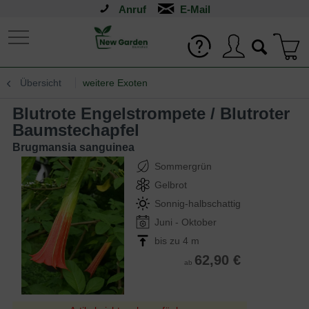
Anruf
Übersicht
weitere Exoten
Blutrote Engelstrompete / Blutroter
Baumstechapfel
Brugmansia sanguinea
Sommergrün
Gelbrot
Sonnig-halbschattig
Juni - Oktober
bis zu 4 m
62,90 €
ab