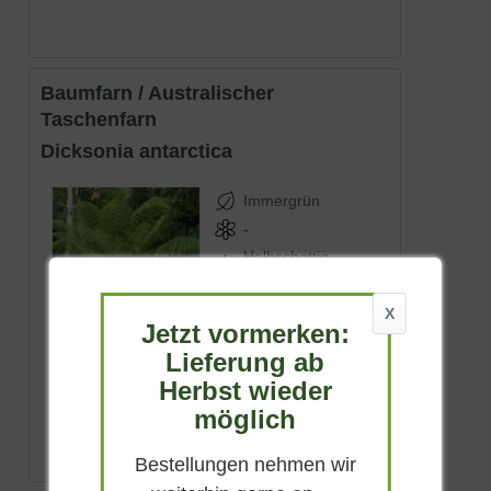
Baumfarn / Australischer
Taschenfarn
Dicksonia antarctica
Immergrün
-
Halbschattig-
schattig
-
X
Jetzt vormerken:
bis zu 10 m
Lieferung ab
Lieferbar
Herbst wieder
(
20
)
möglich
ab 62,90 € *
Bestellungen nehmen wir