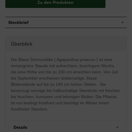
Zu den Produkten
Steckbrief
Kleine Staude, aufrecht, buschig, bis zu
Wuchs
100 cm hoch
Überblick
Wuchshöhe
bis zu 100 cm
Immergrün, länglich bis schwertförmig,
am Ende spitz zulaufend, glattrandig,
Die Blaue Schmucklilie ( Agapanthus praecox ) ist eine
Blatt
häufig ab der Mitte abknickend und
immergrüne Staude mit aufrechtem, buschigem Wuchs,
hängend, frischgrün, ca. 50 cm lang
die eine Höhe von bis zu 100 cm erreichen kann. Von Juli
Frucht
Kapselfrucht, enthalten Samen
bis September erscheinen doldenartige, blaue
Blau, trichterförmig, doldenartige
Blütenstände auf bis zu 140 cm hohen Stielen . Sie
Blüte
Blütenstände, auf bis zu 140 cm hohen
Blütenstengel
bevorzugt sonnige bis halbschattige Standorte mit frischen
bis feuchten, humosen und lehmigen Böden. Die Pflanze
Blütezeit
Juli bis September
ist nur bedingt frosthart und benötigt im Winter einen
Rinde
-
frostfreien Standort.
Wurzeln
Fleischig
Frische bis feuchte, nahrhafte, humose
Boden
und lehmige Untergründe, Staunässe
vermeiden
Details