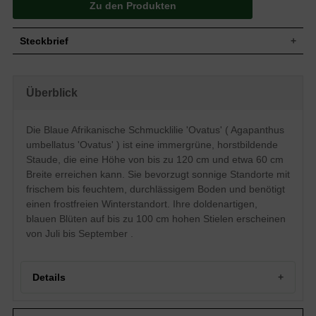
Zu den Produkten
Steckbrief
Staude, krautartig wachsend, aufrecht,
Wuchs
horstbildend, 50 bis 120 cm hoch und ca.
Überblick
60 cm breit
Wuchshöhe
50 - 120 cm
Immergrün, länglich bis schwertförmig,
Die Blaue Afrikanische Schmucklilie 'Ovatus' ( Agapanthus
am Ende spitz zulaufend, glattrandig,
Blatt
umbellatus 'Ovatus' ) ist eine immergrüne, horstbildende
häufig ab der Mitte abknickend und
hängend, frischgrün, ca. 75 cm lang
Staude, die eine Höhe von bis zu 120 cm und etwa 60 cm
Breite erreichen kann. Sie bevorzugt sonnige Standorte mit
Frucht
Kapselfrucht, enthält Samen
frischem bis feuchtem, durchlässigem Boden und benötigt
Blau, trichterförmig / röhrig, in
Blüte
doldenartigen Blütenständen, auf bis zu
einen frostfreien Winterstandort. Ihre doldenartigen,
100 cm hohen Blütenstengeln
blauen Blüten auf bis zu 100 cm hohen Stielen erscheinen
Blütezeit
Juli bis September
von Juli bis September .
Rinde
-
Wurzeln
Fleischig
Details
Frische bis feuchte, gut durchlässige,
Boden
humose und lehmige Untergründe,
Staunässe vermeiden
Portrait: Agapanthus umbellatus 'Ovatus' im Garten