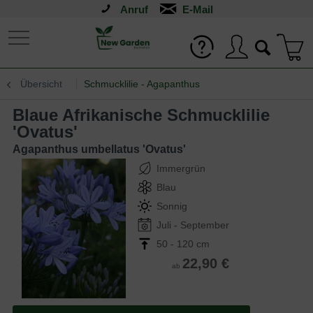
Anruf
Übersicht
Schmucklilie - Agapanthus
Blaue Afrikanische Schmucklilie
'Ovatus'
Agapanthus umbellatus 'Ovatus'
Immergrün
Blau
Sonnig
Juli - September
50 - 120 cm
22,90 €
ab