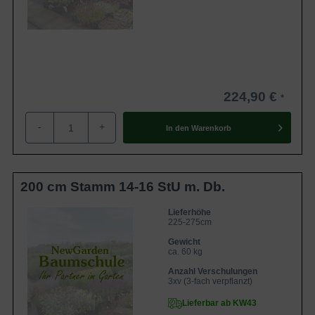
224,90 €
-
+
In den
Warenkorb
200 cm Stamm 14-16 StU m. Db.
Lieferhöhe
225-275cm
Gewicht
ca. 60 kg
Anzahl Verschulungen
3xv (3-fach verpflanzt)
Lieferbar ab KW43