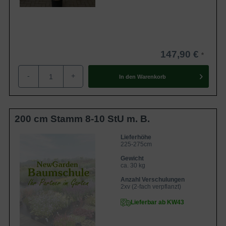
147,90 €
-
+
In den
Warenkorb
200 cm Stamm 8-10 StU m. B.
Lieferhöhe
225-275cm
Gewicht
ca. 30 kg
Anzahl Verschulungen
2xv (2-fach verpflanzt)
Lieferbar ab KW43