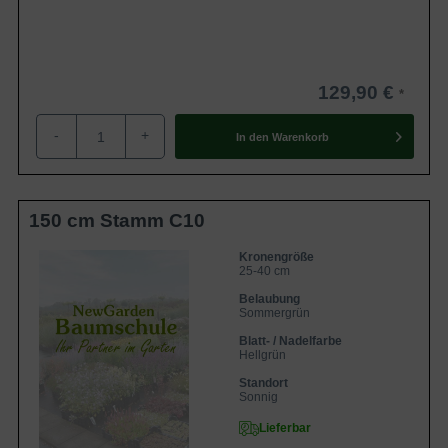
129,90 €
-
+
In den
Warenkorb
150 cm Stamm C10
Kronengröße
25-40 cm
Belaubung
Sommergrün
Blatt- / Nadelfarbe
Hellgrün
Standort
Sonnig
Lieferbar