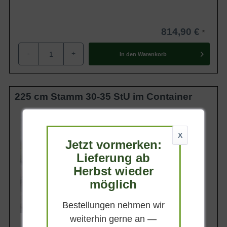
814,90 €
-
+
In den
Warenkorb
225 cm Stamm 30-35 StU im Container
Lieferhöhe
300-350 cm
X
Gewicht
Jetzt vormerken:
ca. 400 kg
Lieferung ab
Anzahl Verschulungen
5xv (5-fach verpflanzt)
Herbst wieder
Lieferbar
möglich
Bestellungen nehmen wir
weiterhin gerne an —