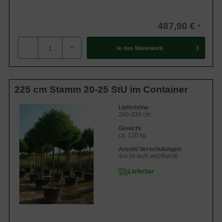
487,90 €
-
+
In den
Warenkorb
225 cm Stamm 20-25 StU im Container
Lieferhöhe
280-330 cm
Gewicht
ca. 120 kg
Anzahl Verschulungen
4xv (4-fach verpflanzt)
Lieferbar