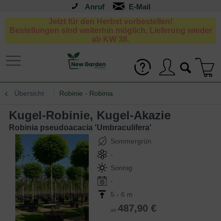
Anruf
Jetzt für den Herbst vorbestellen!
Bestellungen sind weiterhin möglich, Lieferung wieder
ab KW 38.
Übersicht
Robinie - Robinia
Kugel-Robinie, Kugel-Akazie
Robinia pseudoacacia 'Umbraculifera'
Sommergrün
-
Sonnig
-
5 - 6 m
487,90 €
ab