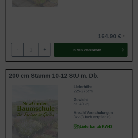
164,90 €
-
+
In den
Warenkorb
200 cm Stamm 10-12 StU m. Db.
Lieferhöhe
225-275cm
Gewicht
ca. 40 kg
Anzahl Verschulungen
3xv (3-fach verpflanzt)
Lieferbar ab KW43