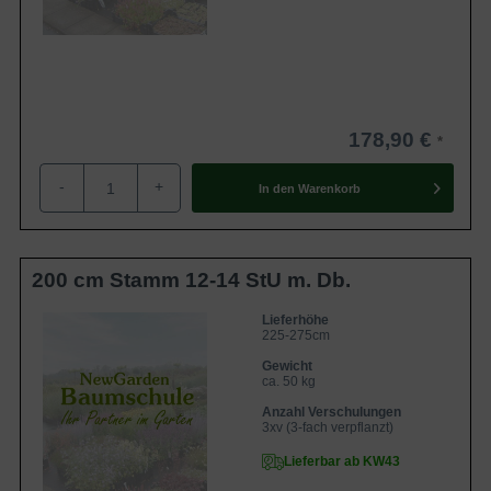
178,90 €
-
+
In den
Warenkorb
200 cm Stamm 12-14 StU m. Db.
Lieferhöhe
225-275cm
Gewicht
ca. 50 kg
Anzahl Verschulungen
3xv (3-fach verpflanzt)
Lieferbar ab KW43