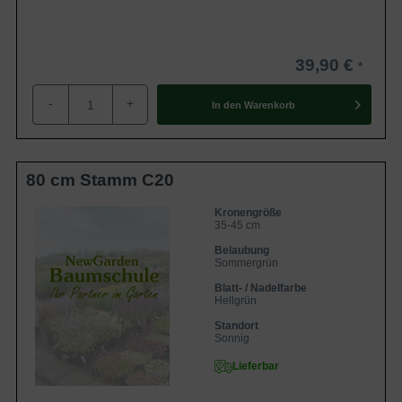
39,90 €
-
+
In den
Warenkorb
80 cm Stamm C20
Kronengröße
35-45 cm
Belaubung
Sommergrün
Blatt- / Nadelfarbe
Hellgrün
Standort
Sonnig
Lieferbar