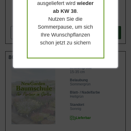
ausgeliefert wird
wieder
ab KW 38
.
Nutzen Sie die
1.399,90 €
Sommerpause, um sich
-
+
In den
Warenkorb
Ihre Wunschpflanzen
schon jetzt zu sichern
80 cm Stamm C4
Kronengröße
15-35 cm
Belaubung
Sommergrün
Blatt- / Nadelfarbe
Hellgrün
Standort
Sonnig
Lieferbar