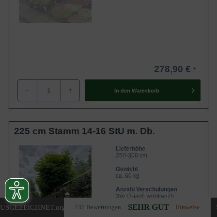
278,90 €
-
+
In den
Warenkorb
225 cm Stamm 14-16 StU m. Db.
Lieferhöhe
250-300 cm
Gewicht
ca. 60 kg
Anzahl Verschulungen
3xv (3-fach verpflanzt)
SEHR GUT
USGEZEICHNET
.org
735 Bewertungen
Hinweise
Lieferbar ab KW43