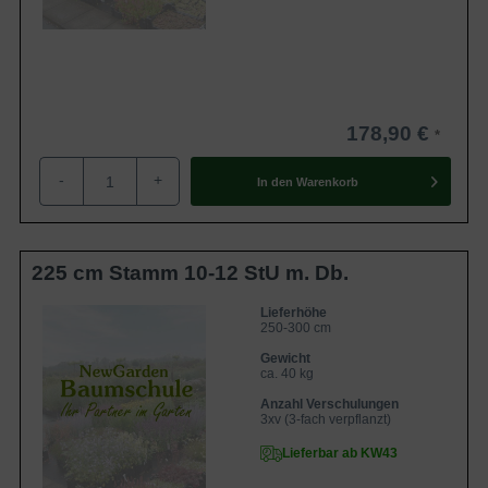
178,90 €
-
+
In den
Warenkorb
225 cm Stamm 10-12 StU m. Db.
Lieferhöhe
250-300 cm
Gewicht
ca. 40 kg
Anzahl Verschulungen
3xv (3-fach verpflanzt)
Lieferbar ab KW43