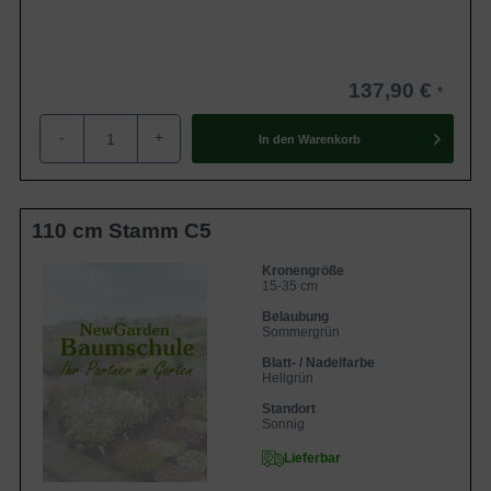
137,90 €
-
+
In den
Warenkorb
110 cm Stamm C5
Kronengröße
15-35 cm
Belaubung
Sommergrün
Blatt- / Nadelfarbe
Hellgrün
Standort
Sonnig
Lieferbar