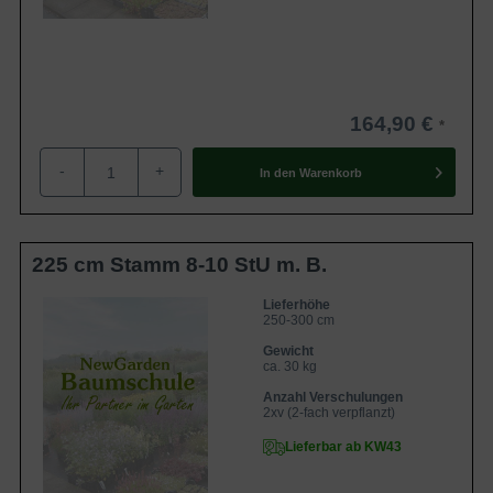
164,90 €
-
+
In den
Warenkorb
225 cm Stamm 8-10 StU m. B.
Lieferhöhe
250-300 cm
Gewicht
ca. 30 kg
Anzahl Verschulungen
2xv (2-fach verpflanzt)
Lieferbar ab KW43