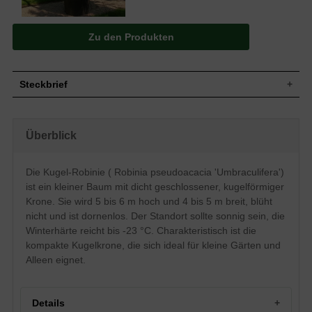
Zu den Produkten
Steckbrief
Kleiner Baum, Kugelkrone, dicht
Wuchs
geschlossen, 5 bis 6 m hoch und 4 bis 5
Überblick
m breit
Wuchshöhe
5 - 6 m
Sommergrün, elliptisch, unpaarig
Die Kugel-Robinie ( Robinia pseudoacacia 'Umbraculifera')
Blatt
gefiedert, Oberseite hellgrün, Unterseite
ist ein kleiner Baum mit dicht geschlossener, kugelförmiger
graugrün, bis zu 15 cm lang
Krone. Sie wird 5 bis 6 m hoch und 4 bis 5 m breit, blüht
Frucht
-
nicht und ist dornenlos. Der Standort sollte sonnig sein, die
Blüte
Blüht nicht
Winterhärte reicht bis -23 °C. Charakteristisch ist die
Blütezeit
-
kompakte Kugelkrone, die sich ideal für kleine Gärten und
Rinde
Hellbräunlich, dornenlos
Alleen eignet.
Wurzeln
Pfahlwurzel, später Senkerwurzelsystem
Boden
Trockene bis frische Böden
Standort
Sonnig
Details