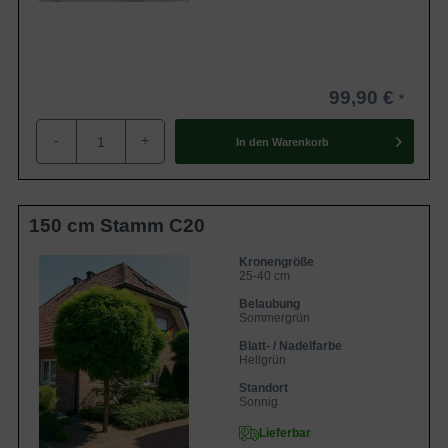
99,90 €
-
+
In den
Warenkorb
150 cm Stamm C20
Kronengröße
25-40 cm
Belaubung
Sommergrün
Blatt- / Nadelfarbe
Hellgrün
Standort
Sonnig
Lieferbar