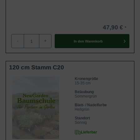
47,90 €
-
+
In den
Warenkorb
120 cm Stamm C20
Kronengröße
15-35 cm
Belaubung
Sommergrün
Blatt- / Nadelfarbe
Hellgrün
Standort
Sonnig
Lieferbar