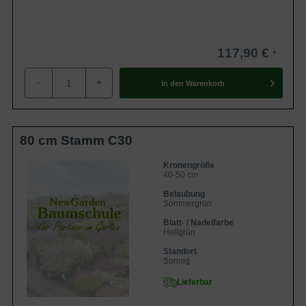
117,90 €
-
+
In den
Warenkorb
80 cm Stamm C30
Kronengröße
40-50 cm
Belaubung
Sommergrün
Blatt- / Nadelfarbe
Hellgrün
Standort
Sonnig
Lieferbar