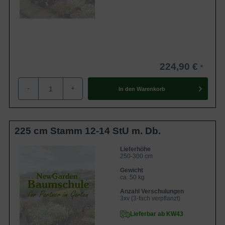
224,90 €
-
+
In den
Warenkorb
225 cm Stamm 12-14 StU m. Db.
Lieferhöhe
250-300 cm
Gewicht
ca. 50 kg
Anzahl Verschulungen
3xv (3-fach verpflanzt)
Lieferbar ab KW43