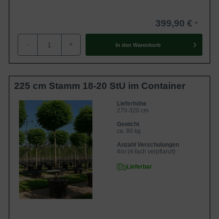
399,90 €
-
+
In den
Warenkorb
225 cm Stamm 18-20 StU im Container
Lieferhöhe
270-320 cm
Gewicht
ca. 80 kg
Anzahl Verschulungen
4xv (4-fach verpflanzt)
Lieferbar