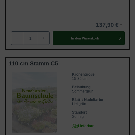
137,90 €
-
+
In den
Warenkorb
110 cm Stamm C5
Kronengröße
15-35 cm
Belaubung
Sommergrün
Blatt- / Nadelfarbe
Hellgrün
Standort
Sonnig
Lieferbar