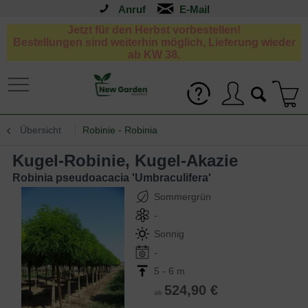
Anruf
Jetzt für den Herbst vorbestellen!
Bestellungen sind weiterhin möglich, Lieferung wieder
ab KW 38.
Übersicht
Robinie - Robinia
Kugel-Robinie, Kugel-Akazie
Robinia pseudoacacia 'Umbraculifera'
Sommergrün
-
Sonnig
-
5 - 6 m
524,90 €
ab