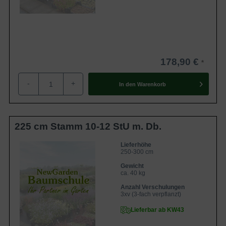
178,90 €
-
+
In den
Warenkorb
225 cm Stamm 10-12 StU m. Db.
Lieferhöhe
250-300 cm
Gewicht
ca. 40 kg
Anzahl Verschulungen
3xv (3-fach verpflanzt)
Lieferbar ab KW43