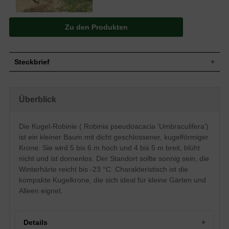
Zu den Produkten
Steckbrief
Kleiner Baum, Kugelkrone, dicht
Wuchs
geschlossen, 5 bis 6 m hoch und 4 bis 5
Überblick
m breit
Wuchshöhe
5 - 6 m
Sommergrün, elliptisch, unpaarig
Die Kugel-Robinie ( Robinia pseudoacacia 'Umbraculifera')
Blatt
gefiedert, Oberseite hellgrün, Unterseite
ist ein kleiner Baum mit dicht geschlossener, kugelförmiger
graugrün, bis zu 15 cm lang
Krone. Sie wird 5 bis 6 m hoch und 4 bis 5 m breit, blüht
Frucht
-
nicht und ist dornenlos. Der Standort sollte sonnig sein, die
Blüte
Blüht nicht
Winterhärte reicht bis -23 °C. Charakteristisch ist die
Blütezeit
-
kompakte Kugelkrone, die sich ideal für kleine Gärten und
Rinde
Hellbräunlich, dornenlos
Alleen eignet.
Wurzeln
Pfahlwurzel, später Senkerwurzelsystem
Boden
Trockene bis frische Böden
Standort
Sonnig
Details