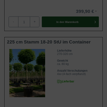
399,90 €
-
+
In den
Warenkorb
225 cm Stamm 18-20 StU im Container
Lieferhöhe
270-320 cm
Gewicht
ca. 80 kg
Anzahl Verschulungen
4xv (4-fach verpflanzt)
Lieferbar