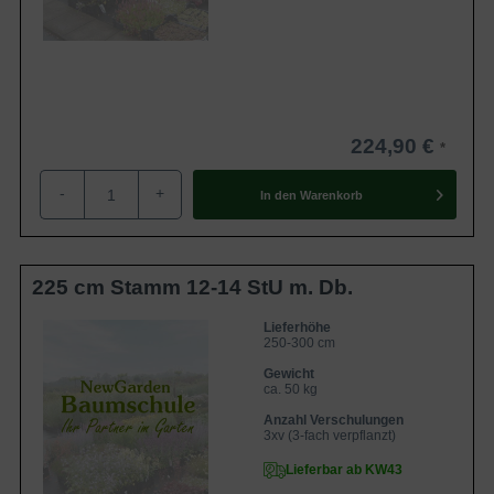
224,90 €
-
+
In den
Warenkorb
225 cm Stamm 12-14 StU m. Db.
Lieferhöhe
250-300 cm
Gewicht
ca. 50 kg
Anzahl Verschulungen
3xv (3-fach verpflanzt)
Lieferbar ab KW43