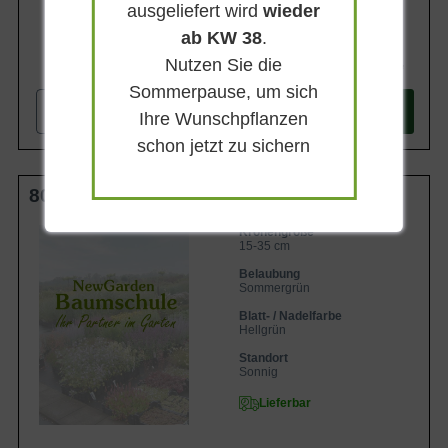
ausgeliefert wird
wieder
ab KW 38
.
Nutzen Sie die
1.399,90 €
Sommerpause, um sich
-
+
In den
Warenkorb
Ihre Wunschpflanzen
schon jetzt zu sichern
80 cm Stamm C4
Kronengröße
15-35 cm
Belaubung
Sommergrün
Blatt- / Nadelfarbe
Hellgrün
Standort
Sonnig
Lieferbar