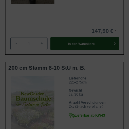
147,90 €
-
+
In den
Warenkorb
200 cm Stamm 8-10 StU m. B.
Lieferhöhe
225-275cm
Gewicht
ca. 30 kg
Anzahl Verschulungen
2xv (2-fach verpflanzt)
Lieferbar ab KW43