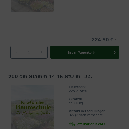
224,90 €
-
+
In den
Warenkorb
200 cm Stamm 14-16 StU m. Db.
Lieferhöhe
225-275cm
Gewicht
ca. 60 kg
Anzahl Verschulungen
3xv (3-fach verpflanzt)
Lieferbar ab KW43