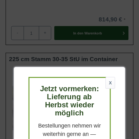
814,90 €
-
+
In den
Warenkorb
225 cm Stamm 30-35 StU im Container
Lieferhöhe
300-350 cm
X
Gewicht
Jetzt vormerken:
ca. 400 kg
Lieferung ab
Anzahl Verschulungen
5xv (5-fach verpflanzt)
Herbst wieder
Lieferbar
möglich
Bestellungen nehmen wir
weiterhin gerne an —