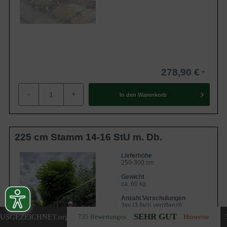
278,90 €
-
+
In den
Warenkorb
225 cm Stamm 14-16 StU m. Db.
Lieferhöhe
250-300 cm
Gewicht
ca. 60 kg
Anzahl Verschulungen
3xv (3-fach verpflanzt)
SEHR GUT
USGEZEICHNET
.org
735 Bewertungen
Hinweise
Lieferbar ab KW43