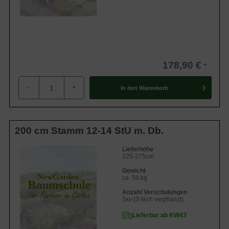
178,90 €
-
+
In den
Warenkorb
200 cm Stamm 12-14 StU m. Db.
Lieferhöhe
225-275cm
Gewicht
ca. 50 kg
Anzahl Verschulungen
3xv (3-fach verpflanzt)
Lieferbar ab KW43