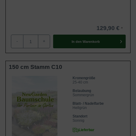
129,90 €
-
+
In den
Warenkorb
150 cm Stamm C10
Kronengröße
25-40 cm
Belaubung
Sommergrün
Blatt- / Nadelfarbe
Hellgrün
Standort
Sonnig
Lieferbar