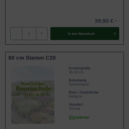
39,90 €
-
+
In den
Warenkorb
80 cm Stamm C20
Kronengröße
35-45 cm
Belaubung
Sommergrün
Blatt- / Nadelfarbe
Hellgrün
Standort
Sonnig
Lieferbar