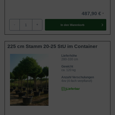
487,90 €
-
+
In den
Warenkorb
225 cm Stamm 20-25 StU im Container
Lieferhöhe
280-330 cm
Gewicht
ca. 120 kg
Anzahl Verschulungen
4xv (4-fach verpflanzt)
Lieferbar