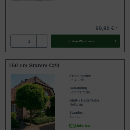
99,90 €
-
+
In den
Warenkorb
150 cm Stamm C20
Kronengröße
25-40 cm
Belaubung
Sommergrün
Blatt- / Nadelfarbe
Hellgrün
Standort
Sonnig
Lieferbar