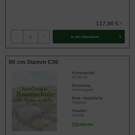
117,90 €
-
+
In den
Warenkorb
80 cm Stamm C30
Kronengröße
40-50 cm
Belaubung
Sommergrün
Blatt- / Nadelfarbe
Hellgrün
Standort
Sonnig
Lieferbar