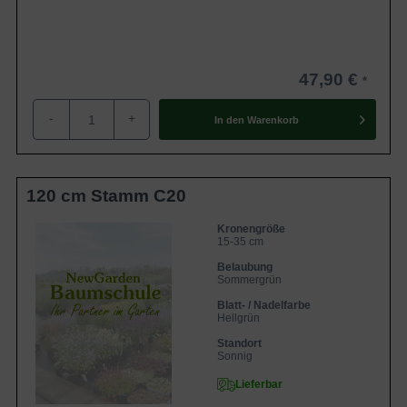
47,90 €
-
+
In den
Warenkorb
120 cm Stamm C20
Kronengröße
15-35 cm
Belaubung
Sommergrün
Blatt- / Nadelfarbe
Hellgrün
Standort
Sonnig
Lieferbar