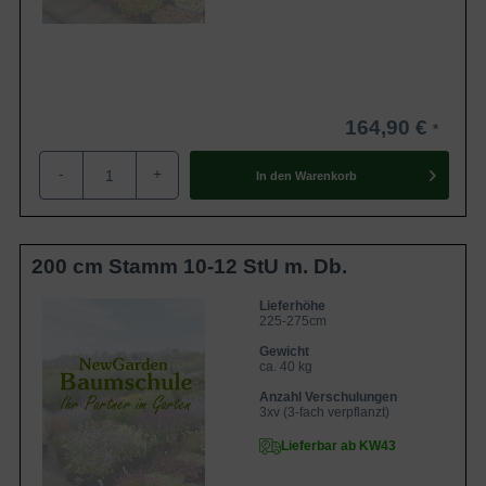
164,90 €
-
+
In den
Warenkorb
200 cm Stamm 10-12 StU m. Db.
Lieferhöhe
225-275cm
Gewicht
ca. 40 kg
Anzahl Verschulungen
3xv (3-fach verpflanzt)
Lieferbar ab KW43