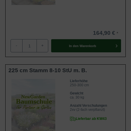
164,90 €
-
+
In den
Warenkorb
225 cm Stamm 8-10 StU m. B.
Lieferhöhe
250-300 cm
Gewicht
ca. 30 kg
Anzahl Verschulungen
2xv (2-fach verpflanzt)
Lieferbar ab KW43