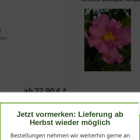
leich sie bereits 1692 erstmals in Europa beschrieben wurde.
g
ige symbolische Bedeutung und steht für Werte wie Freundschaft, 
mber
gelangte mutmaßlich bereits im 16. Jahrhundert nach Europa. Die a
t, bis heute gilt sie als liebreizendes Gartenhighlight.
schige Krone und wird circa 3 Meter groß
en Auswahl an Kamelienzüchtungen wählen, die allesamt mit einer
ingen. Die Camellia japonica in Gleb präsentiert sich mit einer 
ab 72,90 € *
schönen Krone einen ebensolchen Raum. Die Äste streben aufrecht
em attraktiven Blickfang macht. Der mittelgroße Strauch eignet s
tiert große Aufmerksamkeit auf sich.
Jetzt vormerken: Lieferung ab
Herbst wieder möglich
ehmend purpurrot
unächst gräulich-braun und verändert sich im Verlaufe der ersten 
Bestellungen nehmen wir weiterhin gerne an