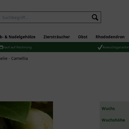
b- & Nadelgehölze
Ziersträucher
Obst
Rhododendron
Kauf auf Rechnung
Anwuchsgarantie
lie - Camellia
Wuchs
Wuchshöhe