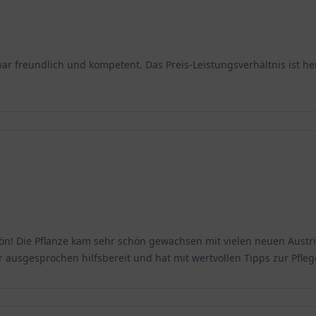
war freundlich und kompetent. Das Preis-Leistungsverhältnis ist he
ützung an kalten Tagen eine wahre Schönheit. Der immergrüne Stra
 Besonders schön ist die romantische Blüte der asiatischen Pflanze
die Wartezeit auf den Beginn des Gartenjahres und machen die ge
 er sich aufgrund seines Wuchses hervorragend als Solitärgewäch
ne bietet sogar im tristen Winter einen natürlichen Sichtschutz 
en. Hier kann die wärmemögende Pflanze auch in unserem Klima ei
 Gelb ist somit eine echte Schönheit und verwöhnt mit etwas Hilfe 
hön! Die Pflanze kam sehr schön gewachsen mit vielen neuen Austri
es europäischen Adels und des Großbürgertums. Sie war bei Köni
 ausgesprochen hilfsbereit und hat mit wertvollen Tipps zur Pfle
spielsweise in Alexander Dumas Roman ‘Die Kameliendame‘. Der Roma
chichte und steht sowohl für Harmonie und Freundschaft als auch a
r der roten Blüten in der schneereichen Zeit des Jahres einzeln h