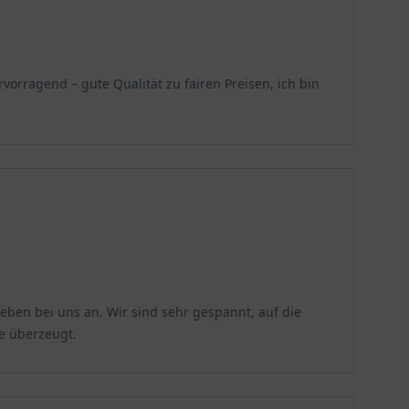
rvorragend – gute Qualität zu fairen Preisen, ich bin
uch versprüht einen Hauch von Fernost und verleiht
, denn die zarten, gelben Blüten verwöhnen bereits im
lbe Kamelie zu einem echten Schmuckstück. Der
s für die Verschönerung des privaten Heimgartens
und macht den Strauch zu einem echten Gartenstar. Am
nen wunderschönen Anblick bieten und erhält
durch den Gärtner zuverlässig zu jeder Jahreszeit mit
eben bei uns an. Wir sind sehr gespannt, auf die
ginnen und Adelsdamen beliebt und wurde auch im
ge überzeugt.
n diente als Vorlage für die Verdioper La traviata. In
ls Sinnbild für Vergänglichkeit und den Tod in Japan.
erabfallen und an Blutstropfen erinnern. Aus den Samen