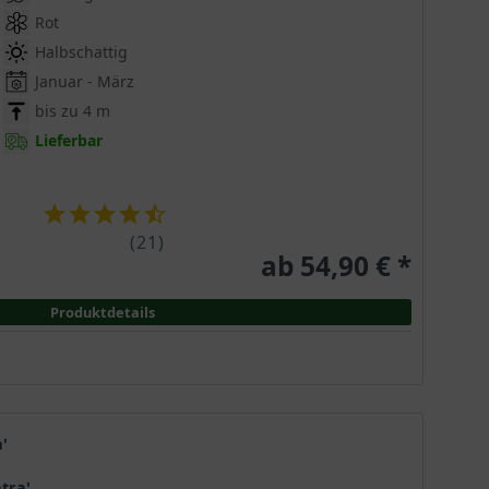
Rot
Halbschattig
Januar - März
bis zu 4 m
Lieferbar
 Blattwerk begeistert. Der attraktive Strauch stammt
(
21
)
ab 54,90 € *
n mit einer dichtbuschigen Baumkrone und einem
Kamelie ihren größten Zierwert: Die gelben Blüten
liebtheit. Die gelbe Camellia japonica überzeugt
Produktdetails
g Japanische Rose. Der exotische Strauch stammt aus
a'
, bleibt die Schönheit aber deutlich kleiner. Sie
inne benannte die Kamelie im Jahr 1753 nach ihrem
tra'