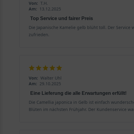
Von:
T.H.
als exotische Schönheit.
Am:
13.12.2025
Top Service und fairer Preis
Verwendung der Camellia japonica in Gelb
Die Japanische Kamelie gelb blüht toll. Der Service 
Die Japanische Kamelie in Gelb ist mit etwas Unterst
zufrieden.
auch dem winterlichen Garten Frische sowie Vitalität.
Januar mit ihrer wunderschönen Optik. Sie versüßen 
Strauch wächst dicht verzweigt sowie buschig, sodass
oder auch für Parkanlagen eignet. Die immergrüne Kro
besten hat sich die Pflanzung in einem Kübel erwies
ausreichend Schutz vor Kälte. Die Camellia japonica in
Von:
Walter Uhl
ihrem fernöstlichen Charme.
Am:
29.10.2025
Eine Lieferung die alle Erwartungen erfüllt!
Wissenswertes zur Camellia japonica allgemein
Die Camellia japonica in Gelb ist einfach wundersc
Die Kamelie gehörte im 19. Jahrhundert zur Kultur d
Blüten im nächsten Frühjahr. Der Kundenservice war
Bereich der Literatur verehrt. Ausdruck fand dies bei
ihrer Heimat hat die Camellia japonica eine lange Ges
Dies hat seinen Ursprung darin, dass die Blütenblätte