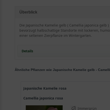
Überblick
Die Japanische Kamelie gelb ( Camellia japonica gelb )
bevorzugt halbschattige Standorte mit lockeren, humos
einer seltenen Zierpflanze im Wintergarten.
Details
Herkunft und Besonderheit der Camellia japonica in
Ähnliche Pflanzen wie Japanische Kamelie gelb - Camel
Die Camellia japonica ist eine Gartenschönheit aus 
Die Kamelie war bei vielen europäischen Adeligen b
Die Japanische Kamelie in Gelb hat eine dichtbusch
Der Stamm der gelben Kamelie ist kahl und wird z
Japanische Kamelie rosa
Die gelbe Kamelie belebt ganzjährig mit ihrem im
Camellia japonica rosa
Die gelben Blüten der Camellia japonica verwöhnen 
Braune Kapselfrüchte entwickeln sich im Herbst
Immergrün