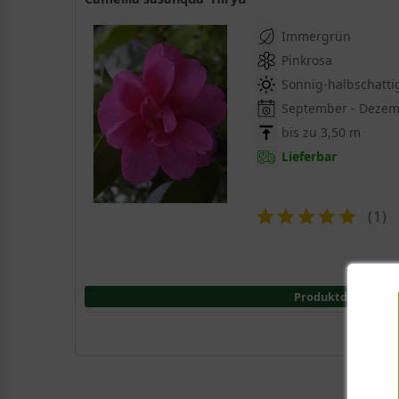
Entdecker, dem Jesuitenmönch Georg Joseph Kamel, obg
Immergrün
Pinkrosa
Die Kamelie war bei vielen europäischen Adeligen beliebt
Sonnig-halbschatti
Die Camellia japonica hat in ihrer Heimat eine wicht
September - Deze
asiatische Zierstrauch eine sehr lange Tradition und 
bis zu 3,50 m
Adelshäusern in Schlossgärten und Parkanlagen gepflanz
Lieferbar
Die Japanische Kamelie in Gelb hat eine dichtbu
(
1
)
Mittlerweile kann der Gartenliebhaber aus einer groß
und einen Hauch von Asien in den deutschen Garten br
bis 4 Metern und benötigt zur Entfaltung der wunder
buschige Baumkrone, die die Camellia japonica zu ein
Produktdetails
privaten Gärten oder Parkanlagen und zieht hier garan
Der Stamm der gelben Kamelie ist kahl und wird zun
Der Stamm der Japanischen Kamelie ist in der Jugend z