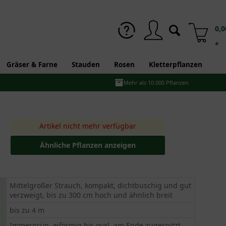
0,0
*
Gräser & Farne
Stauden
Rosen
Kletterpflanzen
Mehr als 10.000 Pflanzen
Artikel nicht mehr verfügbar
Ähnliche Pflanzen anzeigen
Mittelgroßer Strauch, kompakt, dichtbuschig und gut
verzweigt, bis zu 300 cm hoch und ähnlich breit
bis zu 4 m
Immergrün, eiförmig bis oval, am Ende zugespitzt,