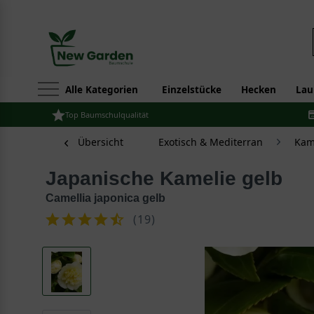
Alle Kategorien
Einzelstücke
Hecken
Lau
Top Baumschulqualität
Übersicht
Exotisch & Mediterran
Kame
Japanische Kamelie gelb
Camellia japonica gelb
(
19
)