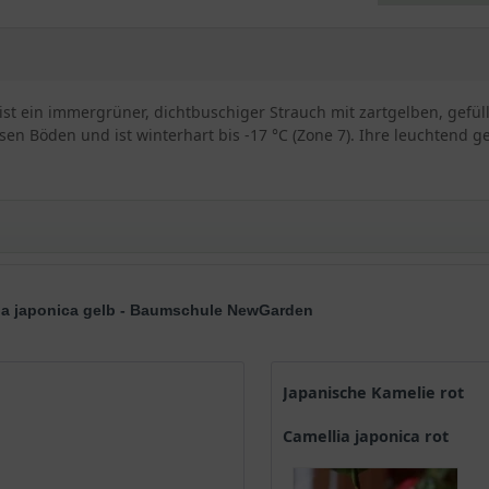
 ist ein immergrüner, dichtbuschiger Strauch mit zartgelben, gefüll
en Böden und ist winterhart bis -17 °C (Zone 7). Ihre leuchtend ge
 Gelb
lia japonica gelb - Baumschule NewGarden
der Natur Ostasiens
eliebt
ige Krone und wird circa 3 Meter groß
unehmend purpurrot
Japanische Kamelie rot
mergrünen Blattwerk
Camellia japonica rot
bereits im Winter mit ihrem Anblick