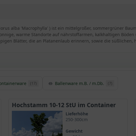
orus alba 'Macrophylla' ) ist ein mittelgroßer, sommergrüner Bau
sonnige, warme Standorte auf nährstoffarmen, kalkhaltigen Böden un
ppigen Blätter, die an Platanenlaub erinnern, sowie die süßlichen,
en Maulbeerbaums 'Macrophylla'
ontainerware
Ballenware m.B. / m.Db.
(17)
(7)
lbeerbaum genannt
lanze verwendet
tenspender und wird bis zu 15m hoch
Hochstamm 10-12 StU im Container
rchte Rinde
erinnert an das Laub der Platane
Lieferhöhe
250-300cm
n als Ähren von der Krone herab
Gewicht