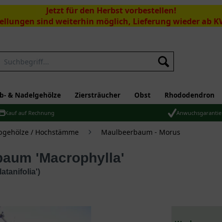
Jetzt für den Herbst vorbestellen!
ellungen sind weiterhin möglich, Lieferung wieder ab K
Suchen
b- & Nadelgehölze
Ziersträucher
Obst
Rhododendron
Kauf auf Rechnung
Anwuchsgarantie
bgehölze / Hochstämme
Maulbeerbaum - Morus
rbaum 'Macrophylla'
tanifolia')