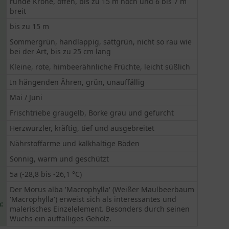
runde Krone, offen, bis zu 15 m hoch und 6 bis 7 m
breit
bis zu 15 m
Sommergrün, handlappig, sattgrün, nicht so rau wie
bei der Art, bis zu 25 cm lang
Kleine, rote, himbeerähnliche Früchte, leicht süßlich
In hängenden Ähren, grün, unauffällig
Mai / Juni
Frischtriebe graugelb, Borke grau und gefurcht
Herzwurzler, kräftig, tief und ausgebreitet
Nährstoffarme und kalkhaltige Böden
Sonnig, warm und geschützt
5a (-28,8 bis -26,1 °C)
Der Morus alba 'Macrophylla' (Weißer Maulbeerbaum
'Macrophylla') erweist sich als interessantes und
:
malerisches Einzelelement. Besonders durch seinen
Wuchs ein auffälliges Gehölz.