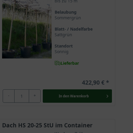
bis zu 15 m
Belaubung
Sommergrün
Blatt- / Nadelfarbe
te Untergründe und entwickelt sich hier zu einem
Sattgrün
ktion 'Macrophylla' aber bezüglich Staunässe, hier
Standort
Sonnig
Lieferbar
ie kräftigen Wurzeln versorgen ihn ausreichend mit
t seinem Anblick begeistert.
422,90 €
-
+
In den
Warenkorb
Er verträgt die Sonne ebenso wie den Halbschatten und
em ungewöhnlichen Blattwerk.
Dach HS 20-25 StU im Container