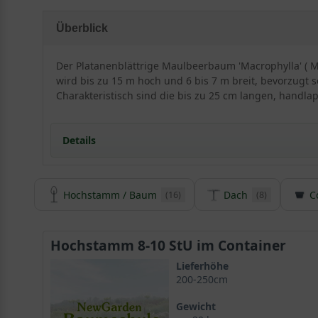
Überblick
Der Platanenblättrige Maulbeerbaum 'Macrophylla' ( M
wird bis zu 15 m hoch und 6 bis 7 m breit, bevorzugt 
Charakteristisch sind die bis zu 25 cm langen, handla
Details
Herkunft und Besonderheiten des Platanenblättrig
Hochstamm / Baum
Dach
C
(16)
(8)
Diese Züchtung wird auch Platanenblättriger Mau
Der Weiße Maulbeerbaum wird in Europa als Zierpf
Morus alba 'Macrophylla' ist ein traumhafter Schat
Hochstamm 8-10 StU im Container
Der Stamm des Maulbeerbaums trägt eine tief gefu
Grünes Blattwerk des Maulbeerbaums 'Macrophylla' 
Lieferhöhe
200-250cm
Wunderschöne Herbstfärbung in Gelb und Orange
Dezente Blüten des Morus alba 'Macrophylla' hänge
Gewicht
Süßliche Frucht erinnert an Brombeeren