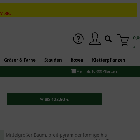
W 38.
0,0
*
Gräser & Farne
Stauden
Rosen
Kletterpflanzen
Mehr als 10.000 Pflanzen
ab 422,90 €
Mittelgroßer Baum, breit-pyramidenförmige bis