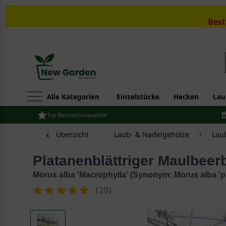
Best
Alle Kategorien
Einzelstücke
Hecken
Lau
Top Baumschulqualität
Übersicht
Laub- & Nadelgehölze
Lau
Platanenblättriger Maulbee
Morus alba 'Macrophylla' (Synonym: Morus alba 'pla
(
20
)