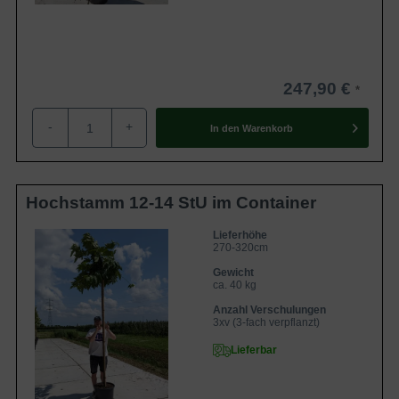
Diese Züchtung wird auch Platanenblättriger
Maulbeerbaum genannt
Botanisch wird die Züchtung unter dem Namen Morus alba
247,90 €
'Macrophylla' geführt. Sie gehört zur Gattung der
-
+
Maulbeeren und der Familie der Maulbeergewächse. In
In den
Warenkorb
Anlehnung an ihr markantes Blatt ist sie im
deutschsprachigen Raum auch unter dem Trivialnamen
Platanenblättriger Maulbeerbaum bekannt und gilt als
Hochstamm 12-14 StU im Container
echte Rarität. Die Züchtung wird bisher wenig gepflanzt
und begeistert bisher nur vereinzelt in wenigen Gärten
Lieferhöhe
270-320cm
oder Parkanlagen mit ihrem exotischen Anblick.
Gewicht
ca. 40 kg
Der Weiße Maulbeerbaum wird in Europa als
Anzahl Verschulungen
3xv (3-fach verpflanzt)
Zierpflanze verwendet
Lieferbar
'Macrophylla' ist eine Kulturform des
Morus alba
, der in
Asien beheimatet ist und dort in Nord- und Mittelchina als