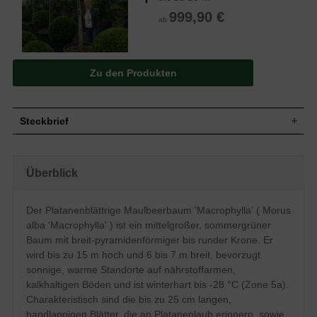
999,90 €
ab
Zu den Produkten
Steckbrief
Mittelgroßer Baum, breit-
Wuchs
pyramidenförmige bis runde Krone, offen,
Überblick
bis zu 15 m hoch und 6 bis 7 m breit
Wuchshöhe
bis zu 15 m
Sommergrün, handlappig, sattgrün, nicht
Der Platanenblättrige Maulbeerbaum 'Macrophylla' ( Morus
Blatt
so rau wie bei der Art, bis zu 25 cm lang
alba 'Macrophylla' ) ist ein mittelgroßer, sommergrüner
Kleine, rote, himbeerähnliche Früchte,
Frucht
Baum mit breit-pyramidenförmiger bis runder Krone. Er
leicht süßlich
wird bis zu 15 m hoch und 6 bis 7 m breit, bevorzugt
Blüte
In hängenden Ähren, grün, unauffällig
sonnige, warme Standorte auf nährstoffarmen,
Blütezeit
Mai / Juni
kalkhaltigen Böden und ist winterhart bis -28 °C (Zone 5a).
Frischtriebe graugelb, Borke grau und
Rinde
Charakteristisch sind die bis zu 25 cm langen,
gefurcht
handlappigen Blätter, die an Platanenlaub erinnern, sowie