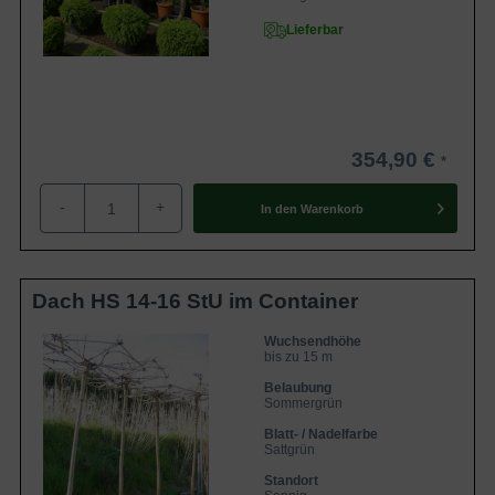
Lieferbar
354,90 €
-
+
In den
Warenkorb
Dach HS 14-16 StU im Container
Wuchsendhöhe
bis zu 15 m
Belaubung
Sommergrün
Blatt- / Nadelfarbe
Sattgrün
Standort