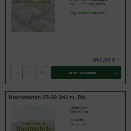
Anzahl Verschulungen
5xv (5-fach verpflanzt)
Lieferbar ab KW43
657,90 €
-
+
In den
Warenkorb
Hochstamm 25-30 StU m. Db.
Lieferhöhe
500-600cm
Gewicht
ca. 250 kg