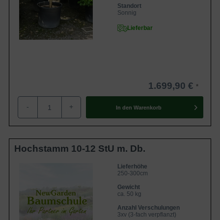
Standort
Sonnig
Lieferbar
1.699,90 €
-
+
In den
Warenkorb
Hochstamm 10-12 StU m. Db.
Lieferhöhe
250-300cm
Gewicht
ca. 50 kg
Anzahl Verschulungen
3xv (3-fach verpflanzt)