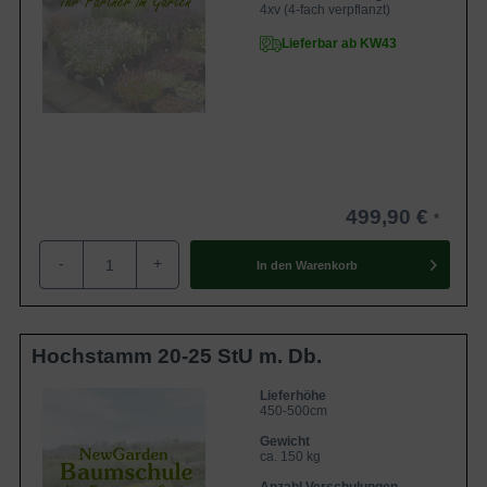
4xv (4-fach verpflanzt)
Lieferbar ab KW43
499,90 €
-
+
In den
Warenkorb
Hochstamm 20-25 StU m. Db.
Lieferhöhe
450-500cm
Gewicht
ca. 150 kg