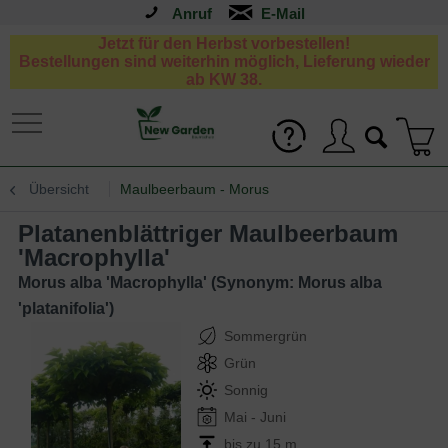
Anruf
Jetzt für den Herbst vorbestellen!
Bestellungen sind weiterhin möglich, Lieferung wieder
ab KW 38.
Übersicht
Maulbeerbaum - Morus
Platanenblättriger Maulbeerbaum
'Macrophylla'
Morus alba 'Macrophylla' (Synonym: Morus alba
'platanifolia')
Sommergrün
Grün
Sonnig
Mai - Juni
bis zu 15 m