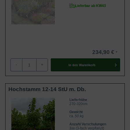
Lieferbar ab KW43
234,90 €
-
+
In den
Warenkorb
Hochstamm 12-14 StU m. Db.
Lieferhöhe
270-320cm
Gewicht
ca. 50 kg
Anzahl Verschulungen
3xv (3-fach verpflanzt)