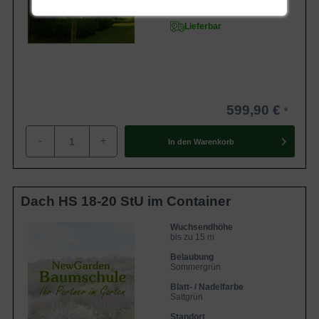
Sonnig
Lieferbar
599,90 €
-
+
In den
Warenkorb
Dach HS 18-20 StU im Container
Wuchsendhöhe
bis zu 15 m
Belaubung
Sommergrün
Blatt- / Nadelfarbe
Sattgrün
Standort