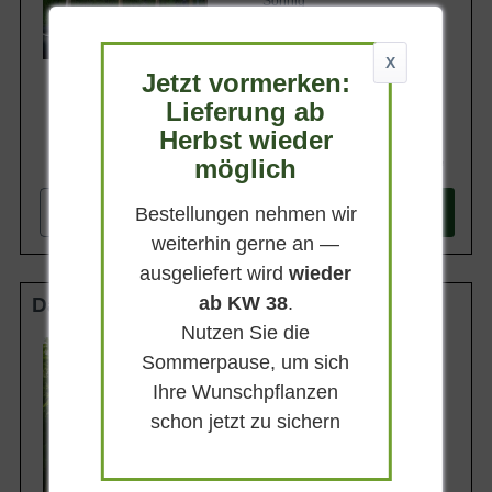
Sonnig
Lieferbar
X
Jetzt vormerken:
Lieferung ab
Herbst wieder
422,90 €
möglich
-
+
Bestellungen nehmen wir
In den
Warenkorb
weiterhin gerne an —
ausgeliefert wird
wieder
ab KW 38
.
Dach HS 16-18 StU im Container
Nutzen Sie die
Wuchsendhöhe
Sommerpause, um sich
bis zu 15 m
Ihre Wunschpflanzen
Belaubung
Sommergrün
schon jetzt zu sichern
Blatt- / Nadelfarbe
Sattgrün
Standort