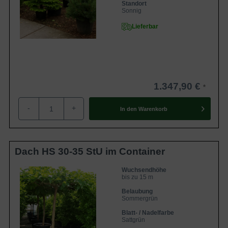
Standort
Sonnig
Lieferbar
1.347,90 €
-
+
In den
Warenkorb
Dach HS 30-35 StU im Container
Wuchsendhöhe
bis zu 15 m
Belaubung
Sommergrün
Blatt- / Nadelfarbe
Sattgrün