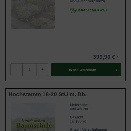
4xv (4-fach verpflanzt)
Lieferbar ab KW43
399,90 €
-
+
In den
Warenkorb
Hochstamm 18-20 StU m. Db.
Lieferhöhe
400-450cm
Gewicht
ca. 100 kg
Anzahl Verschulungen