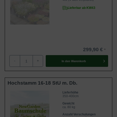
Lieferbar ab KW43
299,90 €
-
+
In den
Warenkorb
Hochstamm 16-18 StU m. Db.
Lieferhöhe
350-400cm
Gewicht
ca. 80 kg
Anzahl Verschulungen