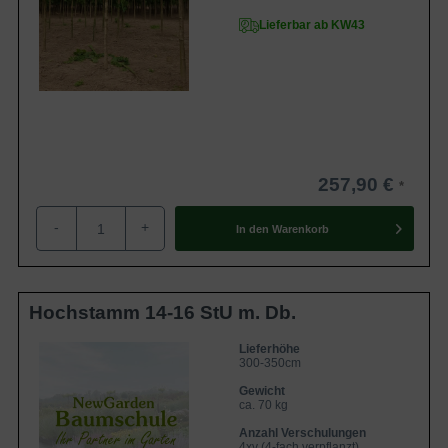
Lieferbar ab KW43
257,90 €
-
+
In den
Warenkorb
Hochstamm 14-16 StU m. Db.
Lieferhöhe
300-350cm
Gewicht
ca. 70 kg
Anzahl Verschulungen
4xv (4-fach verpflanzt)