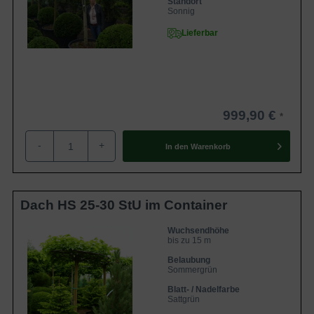
Standort
Sonnig
Lieferbar
999,90 €
-
+
In den
Warenkorb
Dach HS 25-30 StU im Container
Wuchsendhöhe
bis zu 15 m
Belaubung
Sommergrün
Blatt- / Nadelfarbe
Sattgrün