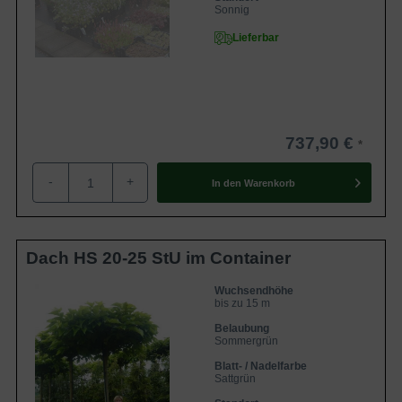
Sonnig
Lieferbar
737,90 €
-
+
In den
Warenkorb
Dach HS 20-25 StU im Container
Wuchsendhöhe
bis zu 15 m
Belaubung
Sommergrün
Blatt- / Nadelfarbe
Sattgrün