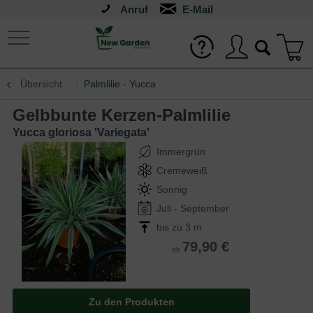
Anruf
Übersicht
Palmlilie - Yucca
Gelbbunte Kerzen-Palmlilie
Yucca gloriosa 'Variegata'
Immergrün
Cremeweiß
Sonnig
Juli - September
bis zu 3 m
79,90 €
ab
Zu den Produkten