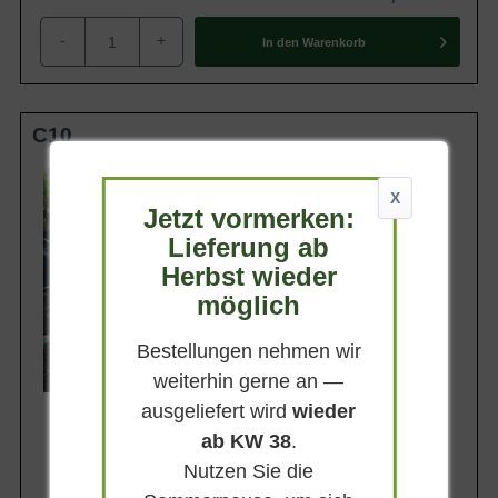
-
+
In den
Warenkorb
C10
Wuchsendhöhe
bis zu 3 m
X
Jetzt vormerken:
Belaubung
Immergrün
Lieferung ab
Herbst wieder
Blatt- / Nadelfarbe
Graugrün
möglich
Blütezeit
Juli - September
Bestellungen nehmen wir
Lieferbar
weiterhin gerne an —
ausgeliefert wird
wieder
ab KW 38
.
Nutzen Sie die
79,90 €