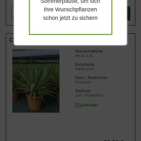
Sommerpause, um sich
Ihre Wunschpflanzen
-
+
In den
Warenkorb
schon jetzt zu sichern
C20
Wuchsendhöhe
bis zu 3 m
Belaubung
Immergrün
Blatt- / Nadelfarbe
Graugrün
Blütezeit
Juli - September
Lieferbar