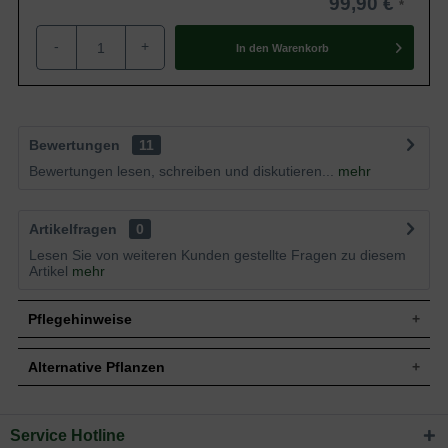
99,90 €
-
+
In den
Warenkorb
Bewertungen
11
Bewertungen lesen, schreiben und diskutieren...
mehr
Artikelfragen
0
Lesen Sie von weiteren Kunden gestellte Fragen zu diesem
Artikel
mehr
Pflegehinweise
Alternative Pflanzen
Pflanz- und Pflegetipps Yucca gloriosa 'Variegata'
/ Gelbbunte Kerzen-Palmlilie 'Variegata'
Service Hotline
Sie suchen eine Alternative?