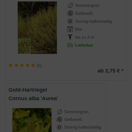
Sommergrün
Gelbweiß
Sonnig-halbschattig
Mai
bis zu 3 m
Lieferbar
(
5
)
ab 2,75 € *
Gold-Hartriegel
Cornus alba 'Aurea'
Sommergrün
Gelbweiß
Sonnig-halbschattig