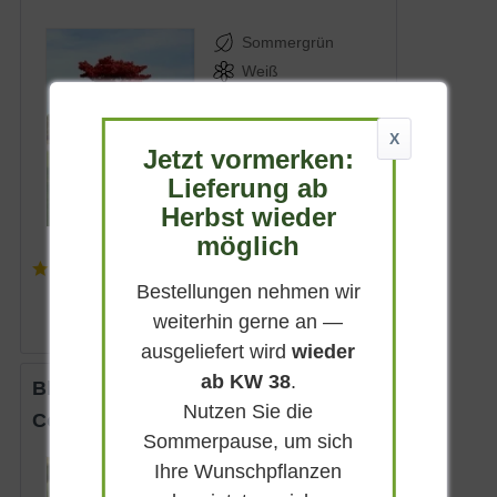
Sommergrün
Weiß
Sonnig-halbschattig
Mai - Juni
X
Jetzt vormerken:
4 - 6 m
Lieferung ab
Lieferbar
Herbst wieder
möglich
(
13
)
ab 32,90 € *
Bestellungen nehmen wir
weiterhin gerne an —
ausgeliefert wird
wieder
ab KW 38
.
Blumen-Hartriegel 'Stellar Pink'
Nutzen Sie die
Cornus rutgersensis 'Stellar Pink ®'
Sommerpause, um sich
Ihre Wunschpflanzen
Sommergrün