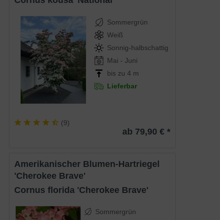
Cornus kousa 'National'
Sommergrün
Weiß
Sonnig-halbschattig
Mai - Juni
bis zu 4 m
Lieferbar
(
9
)
ab 79,90 € *
Amerikanischer Blumen-Hartriegel
'Cherokee Brave'
Cornus florida 'Cherokee Brave'
Sommergrün