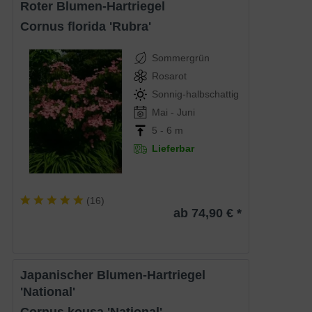
Roter Blumen-Hartriegel
Cornus florida 'Rubra'
Sommergrün
Rosarot
Sonnig-halbschattig
Mai - Juni
5 - 6 m
Lieferbar
(
16
)
ab 74,90 € *
Japanischer Blumen-Hartriegel
'National'