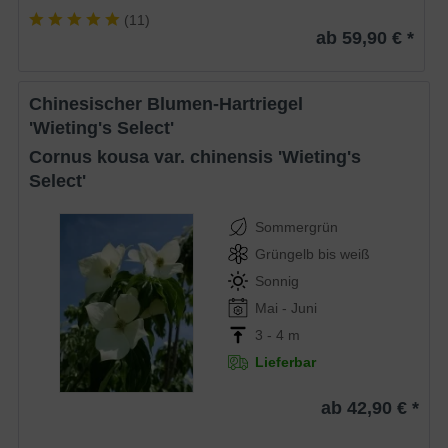
(
11
)
ab 59,90 € *
Chinesischer Blumen-Hartriegel
'Wieting's Select'
Cornus kousa var. chinensis 'Wieting's
Select'
Sommergrün
Grüngelb bis weiß
Sonnig
Mai - Juni
3 - 4 m
Lieferbar
ab 42,90 € *