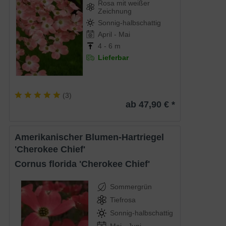
Rosa mit weißer
Zeichnung
Sonnig-halbschattig
April - Mai
4 - 6 m
Lieferbar
(
3
)
ab 47,90 € *
Amerikanischer Blumen-Hartriegel
'Cherokee Chief'
Cornus florida 'Cherokee Chief'
Sommergrün
Tiefrosa
Sonnig-halbschattig
Mai - Juni