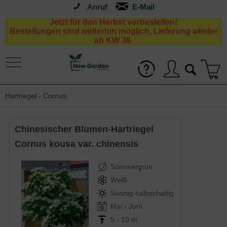
Anruf
Jetzt für den Herbst vorbestellen!
Bestellungen sind weiterhin möglich, Lieferung wieder
ab KW 38.
Hartriegel - Cornus
Chinesischer Blumen-Hartriegel
Cornus kousa var. chinensis
Sommergrün
Weiß
Sonnig-halbschattig
Mai - Juni
5 - 10 m