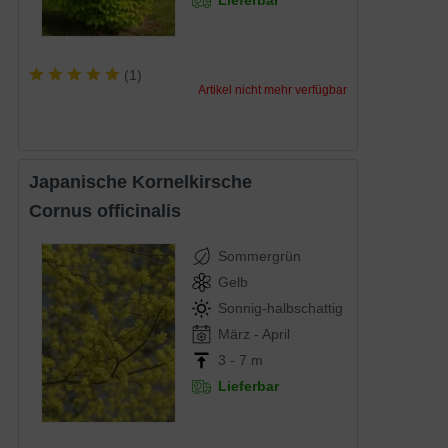
(
1
)
Artikel nicht mehr verfügbar
Japanische Kornelkirsche
Cornus officinalis
Sommergrün
Gelb
Sonnig-halbschattig
März - April
3 - 7 m
Lieferbar