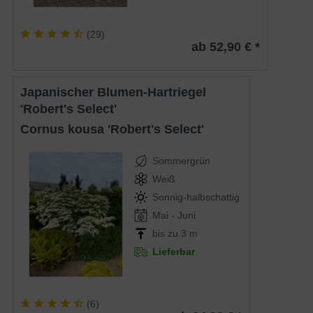
(
29
)
ab 52,90 € *
Japanischer Blumen-Hartriegel
'Robert's Select'
Cornus kousa 'Robert's Select'
Sommergrün
Weiß
Sonnig-halbschattig
Mai - Juni
bis zu 3 m
Lieferbar
(
6
)