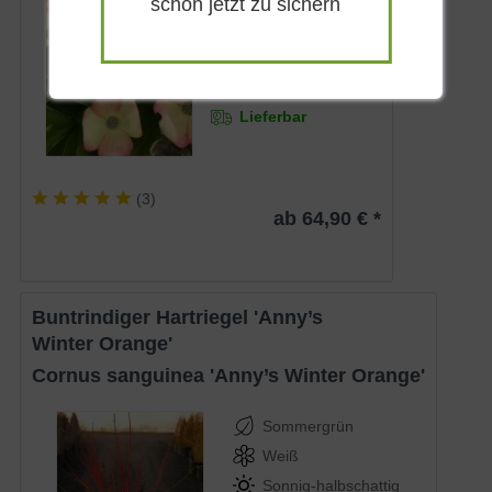
schon jetzt zu sichern
Gelb-rosa
Sonnig-halbschattig
Mai - Juni
Bis zu 4 m
Lieferbar
(
3
)
ab 64,90 € *
Buntrindiger Hartriegel 'Anny’s
Winter Orange'
Cornus sanguinea 'Anny’s Winter Orange'
Sommergrün
Weiß
Sonnig-halbschattig