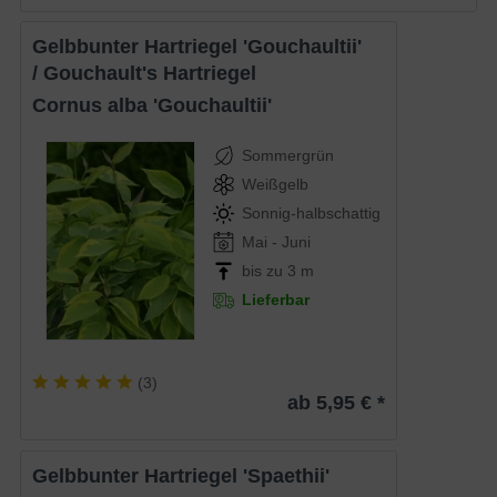
Gelbbunter Hartriegel 'Gouchaultii'
/ Gouchault's Hartriegel
Cornus alba 'Gouchaultii'
Sommergrün
Weißgelb
Sonnig-halbschattig
Mai - Juni
bis zu 3 m
Lieferbar
(
3
)
ab 5,95 € *
Gelbbunter Hartriegel 'Spaethii'