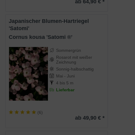
ab 64,90 € *
Japanischer Blumen-Hartriegel
'Satomi'
Cornus kousa 'Satomi ®'
Sommergrün
Rosarot mit weißer
Zeichnung
Sonnig-halbschattig
Mai - Juni
4 bis 5 m
Lieferbar
(
6
)
ab 49,90 € *