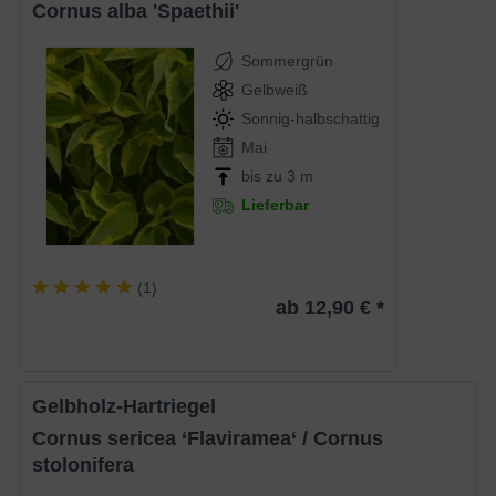
Cornus alba 'Spaethii'
Sommergrün
Gelbweiß
Sonnig-halbschattig
Mai
bis zu 3 m
Lieferbar
(
1
)
ab 12,90 € *
Gelbholz-Hartriegel
Cornus sericea ‘Flaviramea‘ / Cornus
stolonifera