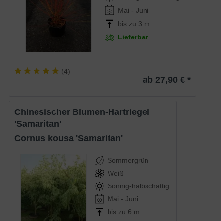
Mai - Juni
bis zu 3 m
Lieferbar
(
4
)
ab 27,90 € *
Chinesischer Blumen-Hartriegel
'Samaritan'
Cornus kousa 'Samaritan'
Sommergrün
Weiß
Sonnig-halbschattig
Mai - Juni
bis zu 6 m