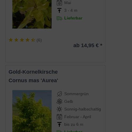
Mai
3 - 4 m
Lieferbar
(
6
)
ab 14,95 € *
Gold-Kornelkirsche
Cornus mas 'Aurea'
Sommergrün
Gelb
Sonnig-halbschattig
Februar - April
bis zu 6 m
Lieferbar