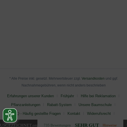
* Alle Preise inkl. gesetzl. Mehrwertsteuer zzgl.
Versandkosten
und ggf.
Nachnahmegebühren, wenn nicht anders beschrieben
Erfahrungen unserer Kunden
Frühjahr
Hilfe bei Reklamation
Pflanzanleitungen
Rabatt-System
Unsere Baumschule
FAQ - Häufig gestellte Fragen
Kontakt
Widerrufsrecht
AGB
Impressum
Datenschutz
SEHR GUT
USGEZEICHNET
.org
735 Bewertungen
Hinweise