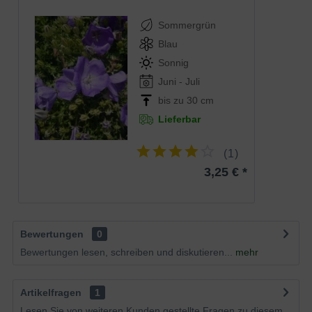
Sommergrün
Blau
Sonnig
Juni - Juli
bis zu 30 cm
Lieferbar
(
1
)
3,25 € *
Bewertungen
0
Bewertungen lesen, schreiben und diskutieren...
mehr
Artikelfragen
1
Lesen Sie von weiteren Kunden gestellte Fragen zu diesem