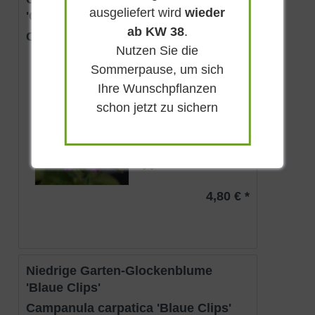
ausgeliefert wird
wieder
'Caroline'
ab KW 38
.
Campanula glomerata 'Caroline'
Nutzen Sie die
Sommerpause, um sich
Sommergrün
Ihre Wunschpflanzen
Rosa
schon jetzt zu sichern
Sonnig
Mai - Juli
bis zu 60 cm
Lieferbar
4,80 € *
Niedrige Garten-Glockenblume
'Blaue Clips'
Campanula carpatica 'Blaue Clips'