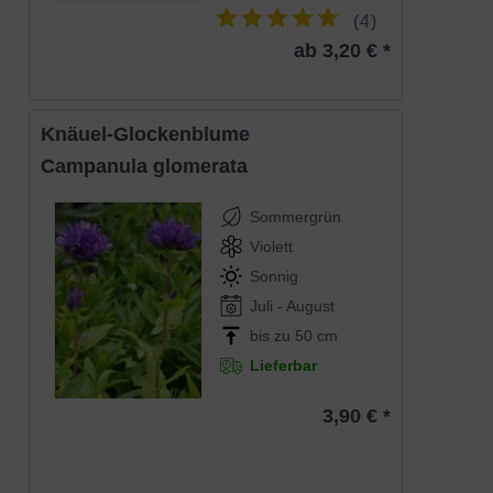
Auf den Quadratmeter finden sechs bis
(
4
)
neun Campanula latifolia var. macrantha
im Abstand von 30 - 40 cm einen Platz.
ab 3,20 € *
Eigenschaften
Wir empfehlen die Pflanzung in kleinen
Tuffs von 3-5 (oder bis 10) Stück.
Dadurch kommt ihre äußerst dekorative
Wirkung besonders gut zur Geltung.
Knäuel-Glockenblume
Nehmen Sie einen Rückschnitt vor der
Samenreife vor, um eine Selbstaussaat zu
Campanula glomerata
vermeiden. Als Schnittpflanze beeindruckt
die Wald-Glockenblume auch in der Vase
und wird zudem von allerlei Insekten
Sommergrün
angeflogen.
Violett
Sonnig
Juli - August
bis zu 50 cm
Lieferbar
3,90 € *