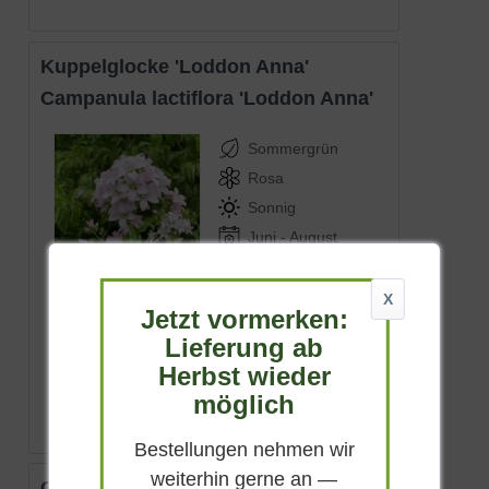
Kuppelglocke 'Loddon Anna'
Campanula lactiflora 'Loddon Anna'
Sommergrün
Rosa
Sonnig
Juni - August
bis zu 100 cm
Lieferbar
X
Jetzt vormerken:
Lieferung ab
(
5
)
Herbst wieder
ab 4,90 € *
möglich
Bestellungen nehmen wir
weiterhin gerne an —
Garten-Knäuel-Glockenblume