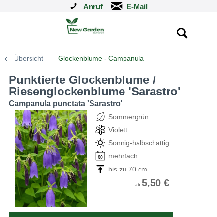
Anruf
Übersicht
Glockenblume - Campanula
Punktierte Glockenblume /
Riesenglockenblume 'Sarastro'
Campanula punctata 'Sarastro'
Sommergrün
Violett
Sonnig-halbschattig
mehrfach
bis zu 70 cm
5,50 €
ab