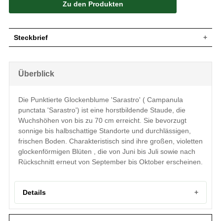
Zu den Produkten
Steckbrief
Horstbildender Wuchs, Staudenhöhe bis
Wuchs
ca. 70 cm
Überblick
Wuchshöhe
bis zu 70 cm
Blatt
Grün, eiartig geformt
Die Punktierte Glockenblume 'Sarastro' ( Campanula
Violett, große glockenartig geformte
Blüte
Blüten
punctata 'Sarastro') ist eine horstbildende Staude, die
Blütezeit
Juni - Juli, September - Oktober
Wuchshöhen von bis zu 70 cm erreicht. Sie bevorzugt
Boden
Durchlässiger Boden, frischer Boden
sonnige bis halbschattige Standorte und durchlässigen,
frischen Boden. Charakteristisch sind ihre großen, violetten
Standort
Sonnig bis halbschattig
glockenförmigen Blüten , die von Juni bis Juli sowie nach
Pflanzen pro
4
m²
Rückschnitt erneut von September bis Oktober erscheinen.
Die Campanula 'Sarastro' (Punktierte
Glockenblume / Riesenglockenblume)
findet ihre Bestimmung im Bereich von
Details
Rabatten. Sie bietet sich dort und auch als
Rosenbegleitstaude wunderbar an. Die
Eigenschaften
äußerst attraktiven Blüten der Campanula
Portrait der Punktierten Glockenblume 'Sarastro'
'Sarastro' bilden dort einen wahren