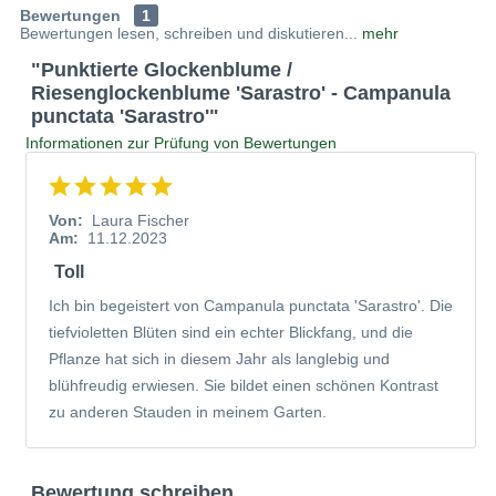
Bewertungen
1
Nesselsblättrigen Glockenblume (Campanula trachelium)
Bewertungen lesen, schreiben und diskutieren...
mehr
und der Japanischen Punktierten Glockenblume
"Punktierte Glockenblume /
(Campanula punctata var. hondoensis). Die Sorte
Riesenglockenblume 'Sarastro' - Campanula
'Sarastro' wurde in der gleichnamigen Staudengärtnerei in
punctata 'Sarastro'"
Österreich selektiert und hat sich seitdem als eine der
Informationen zur Prüfung von Bewertungen
attraktivsten Glockenblumen für Rabatten und Beete
etabliert. Mit ihrem aufrechten, horstigen Wuchs erreicht
sie eine Höhe von etwa 70 cm und blüht von Juni bis Juli,
Von:
Laura Fischer
mit einer beeindruckenden Nachblüte im September und
Am:
11.12.2023
Oktober, wenn man sie nach der ersten Blüte
Toll
zurückschneidet.
Ich bin begeistert von Campanula punctata 'Sarastro'. Die
tiefvioletten Blüten sind ein echter Blickfang, und die
Portrait der Punktierten Glockenblume 'Sarastro'
Pflanze hat sich in diesem Jahr als langlebig und
Die Punktierte Glockenblume 'Sarastro' ist eine besonders
blühfreudig erwiesen. Sie bildet einen schönen Kontrast
robuste und langlebige Züchtung, die sich durch ihre
zu anderen Stauden in meinem Garten.
auffälligen Blüten und ihr gesundes Laub auszeichnet. Sie
ist nicht nur eine Augenweide, sondern auch äußerst
Bewertung schreiben
pflegeleicht und vielseitig einsetzbar. Ihre Herkunft aus den