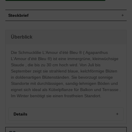
Steckbrief
Staude, aufrecht, sehr kompakt,
Wuchs
horstbildend kleinwüchsig, bis zu 30 cm
Überblick
hoch
Wuchshöhe
bis zu 30 cm
Immergrün, lanzettlich, riemenförmig, am
Die Schmucklilie L'Amour d'été Bleu ® ( Agapanthus
Blatt
Ende zugespitzt, ganzrandig, sattgrün, bis
L'Amour d'été Bleu ®) ist eine immergrüne, kleinwüchsige
zu 15 cm lang und ca. 1 cm breit
Staude , die bis zu 30 cm hoch wird. Von Juli bis
Frucht
Kapselfrüchte, nicht zum Verzehr geeignet
September zeigt sie strahlend blaue, kelchförmige Blüten
Blau, kelchförmig, in doldenartigen
in doldenartigen Blütenständen. Sie bevorzugt sonnige
Blüte
Blütenständen, endständig, Einzelblüte,
2,5 bis 5 cm groß
Standorte mit durchlässigen, sandig-lehmigen Böden und
eignet sich ideal als Kübelpflanze für Balkon und Terrasse .
Blütezeit
Juli bis September
Im Winter benötigt sie einen frostfreien Standort.
Wurzeln
Fleischig
Frische, gut durchlässige und sandig-
Boden
lehmige bis kiesig-lehmige Untergründe,
Staunässe vermeiden
Details
Standort
Sonnig
Pflanzen pro
3
Schmucklilie L'Amour d'été Bleu ®: Portrait einer
m²