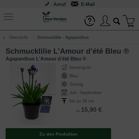
Anruf
Übersicht
Schmucklilie - Agapanthus
Schmucklilie L'Amour d'été Bleu ®
Agapanthus L'Amour d'été Bleu ®
Immergrün
Blau
Sonnig
Juli - September
bis zu 30 cm
15,90 €
ab
Zu den Produkten