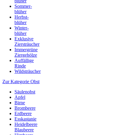
blüher
Sommer-
blüher
Herbst-
blüher
Winter-
blüher
Exklusive
Ziersträucher
Immergrüne
Ziergehölze
Auffällige
Rinde
Wildsträucher
Zur Kategorie Obst
Säulenobst
Apfel
Birne
Brombeere
Erdbeere
Esskastanie
Heidelbeere
Blaubeere