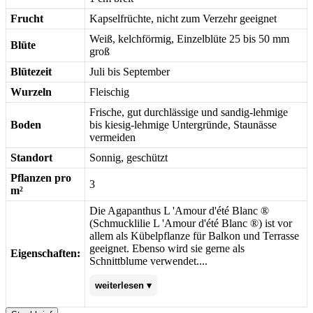
Frucht
Kapselfrüchte, nicht zum Verzehr geeignet
Weiß, kelchförmig, Einzelblüte 25 bis 50 mm
Blüte
groß
Blütezeit
Juli bis September
Wurzeln
Fleischig
Frische, gut durchlässige und sandig-lehmige
Boden
bis kiesig-lehmige Untergründe, Staunässe
vermeiden
Standort
Sonnig, geschützt
Pflanzen pro
3
m²
Die Agapanthus L 'Amour d'été Blanc ®
(Schmucklilie L 'Amour d'été Blanc ®) ist vor
allem als Kübelpflanze für Balkon und Terrasse
geeignet. Ebenso wird sie gerne als
Eigenschaften:
Schnittblume verwendet....
weiterlesen ▾