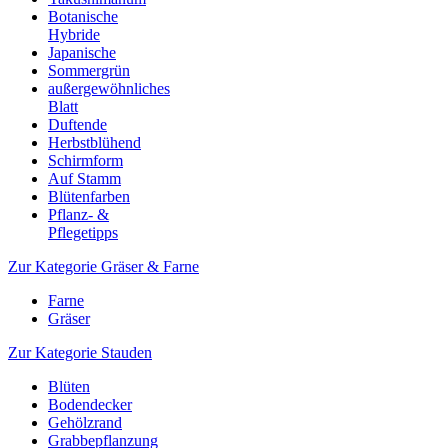
Botanische
Hybride
Japanische
Sommergrün
außergewöhnliches
Blatt
Duftende
Herbstblühend
Schirmform
Auf Stamm
Blütenfarben
Pflanz- &
Pflegetipps
Zur Kategorie Gräser & Farne
Farne
Gräser
Zur Kategorie Stauden
Blüten
Bodendecker
Gehölzrand
Grabbepflanzung