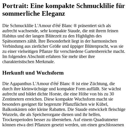
Portrait: Eine kompakte Schmucklilie für
sommerliche Eleganz
Die Schmucklilie L'Amour d'été Blanc ® präsentiert sich als
aufrecht wachsende, sehr kompakte Staude, die mit ihrem feinen
Habitus und der langen Blütezeit zu den Highlights des
Spätsommers zählt. Ihre Besonderheit liegt in der harmonischen
Verbindung aus zierlicher Größe und üppiger Blütenpracht, was sie
zu einer vielseitigen Pflanze für verschiedene Gartenbereiche macht.
Im folgenden Abschnitt erfahren Sie mehr über ihre
charakteristischen Merkmale.
Herkunft und Wuchsform
Die Agapanthus L'Amour d'été Blanc ® ist eine Züchtung, die
durch ihre kleinwüchsige und kompakte Form auffällt. Sie wächst
aufrecht und bildet dichte Horste, die eine Höhe von bis zu 30
Zentimetern erreichen. Diese kompakte Wuchsform macht sie
besonders geeignet für begrenzte Pflanzflächen wie Kübel,
Balkonkästen oder kleine Rabatten. Die Staude entwickelt fleischige
Wurzeln, die als Speicherorgane dienen und ihr helfen,
Trockenperioden besser zu überstehen. Auf einem Quadratmeter
können etwa drei Pflanzen gesetzt werden, um einen geschlossenen