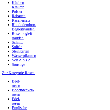
Küchen
Kräuter
Polster
Rabatten
Rasenersatz
Rhododendron-
Begleitstauden
Rosenbegleit-
stauden
Schnitt
Solitär
Steingarten
Wasserpflanzen
Von A bis Z
Sonstige
Zur Kategorie Rosen
Beet-
rosen
Bodendecker-
rosen
Edel-
rosen
Englische