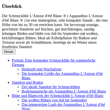
Überblick
Die Schmucklilie L'Amour d'été Blanc ® ( Agapanthus L'Amour
d'été Blanc ® ) ist eine immergrüne, sehr kompakte Staude , die eine
Höhe von bis zu 30 cm erreichen kann. Sie bevorzugt sonnige,
geschützte Standorte auf frischen, gut durchlässigen, sandig-
lehmigen Böden und blüht von Juli bis September mit weißen,
kelchförmigen Blüten. Ideal als Kübelpflanze für Balkon und
Terrasse sowie als Schnittblume, benötigt sie im Winter einen
frostfreien Standort.
Details
Portrait: Eine kompakte Schmucklilie für sommerliche
Eleganz
Herkunft und Wuchsform
Die kompakte Größe der Agapanthus L'Amour d'été
Blanc
Standort und Boden
Der ideale Standort für Schmucklilien
Bodenansprüche der Agapanthus L'Amour d'été Blanc
Blüte und Blattwerk der Schmucklilie L'Amour d'été Blanc
Die weißen Blüten von Juli bis September
Das immergrüne Laub der Agapanthus L'Amour d'été
Blanc