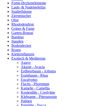
Fertig-Heckenelemente
Laub- & Nadelgehölze
Spalierbäume
Ziersträucher
Obst
Rhododendron
Gräser & Farne
Garten-Bonsai
Bambus
Stauden
Bodendecker
Rosen
Kletterpflanzen
Exotisch & Mediterran
Agave
Akazie - Acacia
Erdbeerbaum - Arbutus
Essigbaum - Rhus
Eucalyptus
Flachs - Phormium
Kamelie - Camellia
Keulenlilie - Cordyline
Klebsame - Pittosporum
Palmen
Palmlilie - Yucca