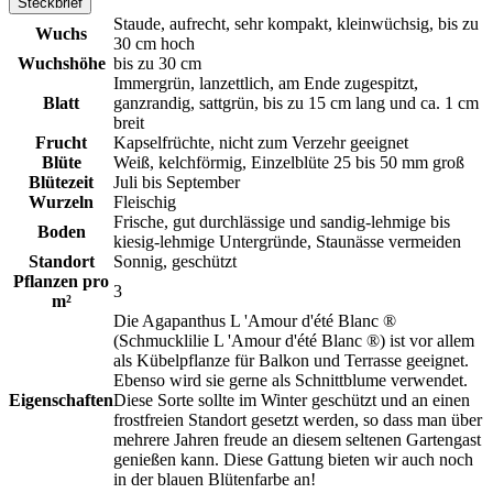
Steckbrief
Diese Sorte sollte im Winter geschützt und
Staude, aufrecht, sehr kompakt, kleinwüchsig, bis zu
an einen frostfreien Standort gesetzt werden,
Wuchs
30 cm hoch
so dass man über mehrere Jahren freude an
Wuchshöhe
bis zu 30 cm
diesem seltenen Gartengast genießen kann.
Immergrün, lanzettlich, am Ende zugespitzt,
Diese Gattung bieten wir auch noch in der
Blatt
ganzrandig, sattgrün, bis zu 15 cm lang und ca. 1 cm
blauen Blütenfarbe an!
breit
Frucht
Kapselfrüchte, nicht zum Verzehr geeignet
Blüte
Weiß, kelchförmig, Einzelblüte 25 bis 50 mm groß
Blütezeit
Juli bis September
Wurzeln
Fleischig
Frische, gut durchlässige und sandig-lehmige bis
Boden
kiesig-lehmige Untergründe, Staunässe vermeiden
Standort
Sonnig, geschützt
Pflanzen pro
3
m²
Die Agapanthus L 'Amour d'été Blanc ®
(Schmucklilie L 'Amour d'été Blanc ®) ist vor allem
als Kübelpflanze für Balkon und Terrasse geeignet.
Ebenso wird sie gerne als Schnittblume verwendet.
Eigenschaften
Diese Sorte sollte im Winter geschützt und an einen
frostfreien Standort gesetzt werden, so dass man über
mehrere Jahren freude an diesem seltenen Gartengast
genießen kann. Diese Gattung bieten wir auch noch
in der blauen Blütenfarbe an!