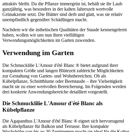
attraktiv bleibt. Da die Pflanze immergrün ist, behält sie ihr Laub
ganzjährig, was besonders in der kalten Jahreszeit wertvolle
Grünakzente setzt. Die Blätter sind derb und glatt, was sie relativ
unempfindlich gegenüber Schädlingen macht.
Nachdem wir die ästhetischen Qualitäten der Staude kennengelernt
haben, wollen wir uns nun ihren vielfältigen
Verwendungsmöglichkeiten im Garten zuwenden.
Verwendung im Garten
Die Schmucklilie L'Amour d'été Blanc ® bietet aufgrund ihrer
kompakten Größe und langen Blütezeit zahlreiche Möglichkeiten
zur Gestaltung von Garten- und Wohnbereichen. Ob als
Kübelpflanze, Schnittblume oder Beetstaude – ihre Vielseitigkeit
macht sie zu einer wertvollen Bereicherung. Im Folgenden werden
drei konkrete Anwendungsbereiche detailliert vorgestellt.
Die Schmucklilie L'Amour d'été Blanc als
Kübelpflanze
Die Agapanthus L'Amour d'été Blanc ® eignet sich hervorragend
als Kübelpflanze für Balkon und Terrasse. Ihre kompakte
Wuchshöhe von bis zu 30 Zentimetern macht sie ideal für die Kultur