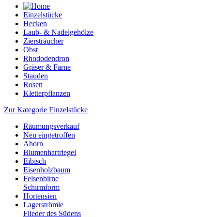
Einzelstücke
Hecken
Laub- & Nadelgehölze
Ziersträucher
Obst
Rhododendron
Gräser & Farne
Stauden
Rosen
Kletterpflanzen
Zur Kategorie Einzelstücke
Räumungsverkauf
Neu eingetroffen
Ahorn
Blumenhartriegel
Eibisch
Eisenholzbaum
Felsenbirne
Schirmform
Hortensien
Lagerströmie
Flieder des Südens