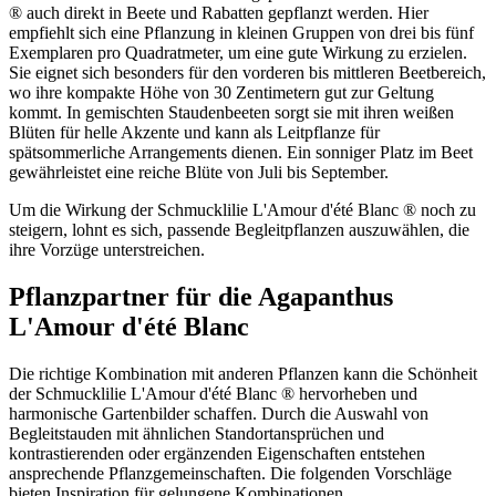
® auch direkt in Beete und Rabatten gepflanzt werden. Hier
empfiehlt sich eine Pflanzung in kleinen Gruppen von drei bis fünf
Exemplaren pro Quadratmeter, um eine gute Wirkung zu erzielen.
Sie eignet sich besonders für den vorderen bis mittleren Beetbereich,
wo ihre kompakte Höhe von 30 Zentimetern gut zur Geltung
kommt. In gemischten Staudenbeeten sorgt sie mit ihren weißen
Blüten für helle Akzente und kann als Leitpflanze für
spätsommerliche Arrangements dienen. Ein sonniger Platz im Beet
gewährleistet eine reiche Blüte von Juli bis September.
Um die Wirkung der Schmucklilie L'Amour d'été Blanc ® noch zu
steigern, lohnt es sich, passende Begleitpflanzen auszuwählen, die
ihre Vorzüge unterstreichen.
Pflanzpartner für die Agapanthus
L'Amour d'été Blanc
Die richtige Kombination mit anderen Pflanzen kann die Schönheit
der Schmucklilie L'Amour d'été Blanc ® hervorheben und
harmonische Gartenbilder schaffen. Durch die Auswahl von
Begleitstauden mit ähnlichen Standortansprüchen und
kontrastierenden oder ergänzenden Eigenschaften entstehen
ansprechende Pflanzgemeinschaften. Die folgenden Vorschläge
bieten Inspiration für gelungene Kombinationen.