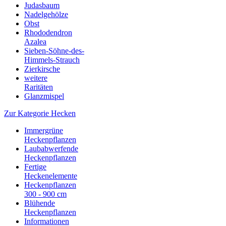
Judasbaum
Nadelgehölze
Obst
Rhododendron
Azalea
Sieben-Söhne-des-
Himmels-Strauch
Zierkirsche
weitere
Raritäten
Glanzmispel
Zur Kategorie Hecken
Immergrüne
Heckenpflanzen
Laubabwerfende
Heckenpflanzen
Fertige
Heckenelemente
Heckenpflanzen
300 - 900 cm
Blühende
Heckenpflanzen
Informationen