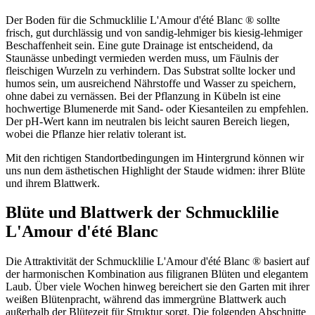
Der Boden für die Schmucklilie L'Amour d'été Blanc ® sollte
frisch, gut durchlässig und von sandig-lehmiger bis kiesig-lehmiger
Beschaffenheit sein. Eine gute Drainage ist entscheidend, da
Staunässe unbedingt vermieden werden muss, um Fäulnis der
fleischigen Wurzeln zu verhindern. Das Substrat sollte locker und
humos sein, um ausreichend Nährstoffe und Wasser zu speichern,
ohne dabei zu vernässen. Bei der Pflanzung in Kübeln ist eine
hochwertige Blumenerde mit Sand- oder Kiesanteilen zu empfehlen.
Der pH-Wert kann im neutralen bis leicht sauren Bereich liegen,
wobei die Pflanze hier relativ tolerant ist.
Mit den richtigen Standortbedingungen im Hintergrund können wir
uns nun dem ästhetischen Highlight der Staude widmen: ihrer Blüte
und ihrem Blattwerk.
Blüte und Blattwerk der Schmucklilie
L'Amour d'été Blanc
Die Attraktivität der Schmucklilie L'Amour d'été Blanc ® basiert auf
der harmonischen Kombination aus filigranen Blüten und elegantem
Laub. Über viele Wochen hinweg bereichert sie den Garten mit ihrer
weißen Blütenpracht, während das immergrüne Blattwerk auch
außerhalb der Blütezeit für Struktur sorgt. Die folgenden Abschnitte