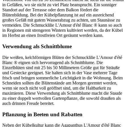
in Gefäßen, wo sie nicht zu viel Platz beansprucht. Ein sonniger
Standort auf der Terrasse oder dem Balkon fördert die
Blütenbildung. Bei der Kübelpflanzung ist auf ein ausreichend
großes Gefäß mit gutem Wasserabzug zu achten, um Staunässe zu
vermeiden. Die Schmucklilie L'Amour d'été Blanc ® kann so auch
in Regionen mit strengeren Wintern kultiviert werden, da der Kübel
im Herbst an einen frostfreien Ort geräumt werden kann.
Verwendung als Schnittblume
Die weißen, kelchförmigen Blüten der Schmucklilie L'Amour d'été
Blanc ® eignen sich hervorragend als Schnittblume. Die
Einzelblüten sind mit 25 bis 50 Millimetern Größe gut für Sträuße
und Gestecke geeignet. Sie halten sich in der Vase mehrere Tage
frisch und bringen sommerliche Leichtigkeit in die Wohnung. Beim
Schneiden sollten die Blütenstände am Morgen geerntet werden,
wenn sie noch nicht voll geöffnet sind, um die Haltbarkeit zu
maximieren. Diese Verwendung als Schnittblume macht die Staude
zu einer doppelt wertvollen Gartenpflanze, die sowohl draußen als
auch drinnen Freude bereitet.
Pflanzung in Beeten und Rabatten
Neben der Kübelkultur kann die Agapanthus L'Amour d'été Blanc