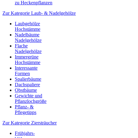
zu Heckenpflanzen
Zur Kategorie Laub- & Nadelgehölze
Laubgehölze
Hochstämme
Nadelbäume
Nadelgehölze
Flache
Nadelgehölze
Immergrüne
Hochstämme
Interessante
Formen
Spalierbäume
Dachspaliere
Obstbäume
Gewichte und
Pflanzlochgröße
Pflanz- &
Pflegetipps
Zur Kategorie Ziersträucher
Frühjahrs-