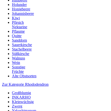
Himbeere
Holunder
Honigbeere
Johannisbeere
Kiwi
Pfirsich
Nektarine
Pflaume
Quitte
Sanddorn
Sauerkirsche
Stachelbeere
Süßkirsche
Walnuss
Wein
Sonstige
Früchte
Alte Obstsorten
Zur Kategorie Rhododendron
Großblumig
INKARHO
Kleinwüchsig
Zwerg
Yakushimanum