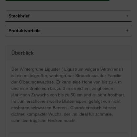
Steckbrief
Jährl.
Bis zu 50 cm
Produktvorteile
Zuwachs
Wuchshöhe
3 bis 4 m
immergrün, wintergrün
Wuchsbreite
Bis zu 3 m
kräftiger Wuchs
sehr robust und pflegeleicht
Mittelgroßer Strauch, straff, kompakt und
Überblick
Wuchsform
kann sehr schmal gehalten werden
dichtbuschig
schnittverträglich
Wintergrün (immergrün bei gutem Stand),
sehr frosthart
Blatt
Der Wintergrüne Liguster ( Ligustrum vulgare 'Atrovirens')
eiförmig, dunkelgrün
Laub kann im Winter bei starkem Wind und
ist ein mittelgroßer, wintergrüner Strauch aus der Familie
Kälte teilweise fallen
Kleine schwarze Beeren; nicht zum
Frucht
Produktionsflächen teilweise ungeschützt, daher
Verzehr geeignet
der Ölbaumgewächse. Er kann eine Höhe von bis zu 4 m
in Wintermonaten Lieferung ohne / mit wenig Laub möglich
und eine Breite von bis zu 3 m erreichen, zeigt einen
Blüte
Weiße Rispen, Juni
regelmäßiger Beschnitt ist nötig
jährlichen Zuwachs von bis zu 50 cm und ist sehr frosthart.
Blütezeit
Juni
Im Juni erscheinen weiße Blütenrispen, gefolgt von nicht
Insgesamt sehr anspruchslos,
Boden
durchlässige Böden
essbaren schwarzen Beeren . Charakteristisch ist sein
dichter, kompakter Wuchs, der ihn ideal für schmale,
Standort
Sonnig bis halbschattig
schnittverträgliche Hecken macht.
Heckenpflanze, Solitärelement, Topf- und
Verwendung
Trogbepflanzung
Eine weitere schnellwüchsige