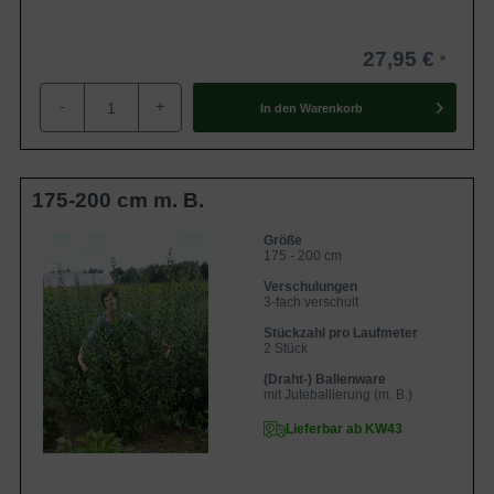
Gerne werden Liguster aufgrund ihrer sehr guten
Schnittverträglichkeit als Formgehölz verwendet. Je kleiner
die Blätter der Liguster-Pflanze sind, desto komplexere
27,95 €
Formen können an ihr umgesetzt werden. Eine Auswahl
-
+
von
Exklusiven-Formen
finden Sie auf unserem Blog -
In den
Warenkorb
lassen Sie sich gerne inspirieren!
Blätterkleid und Rinde vom Wintergrünen Liguster
175-200 cm m. B.
Die Blätter des Wintergrünen Liguster sind elliptisch-
Größe
175 - 200 cm
eiförmig. Sie tragen eine wunderschöne dunkelgrüne
Färbung, welche den Garten sehr frisch wirken lässt. Die
Verschulungen
3-fach verschult
Oberfläche der Blätter ist glänzend – besonders im
Stückzahl pro Laufmeter
Sonnenlicht kommt der Glanz zum Vorschein. Die
2 Stück
Unterseite der Blätter ist in einem helleren Grünton
(Draht-) Ballenware
gefärbt. In der herbstlichen Jahreszeit verfärben sich die
mit Juteballierung (m. B.)
Blätter etwas dunkler. Sie bekommen eine leicht violette bis
Lieferbar ab KW43
schwarze Färbung. Das dunkle Grün steht jedoch noch im
Vordergrund. Die eher kleinen und vielen Blätter stehen