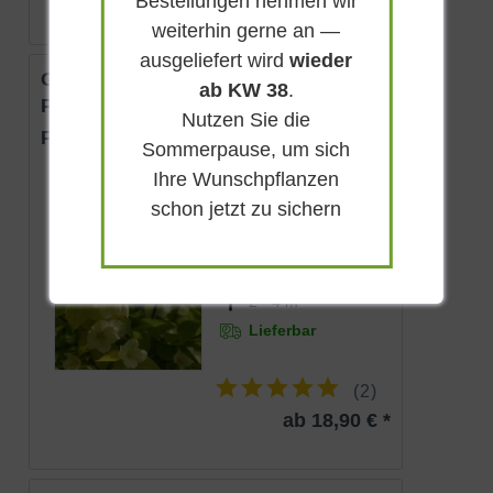
Bestellungen nehmen wir
weiterhin gerne an —
ausgeliefert wird
wieder
Gelber Europäischer
ab KW 38
.
Pfeifenstrauch
Nutzen Sie die
Philadelphus coronarius 'Aureus'
Sommerpause, um sich
Ihre Wunschpflanzen
Sommergrün
schon jetzt zu sichern
Weiß
Sonnig-halbschattig
Mai - Juni
2 - 4 m
Lieferbar
(
2
)
ab 18,90 € *