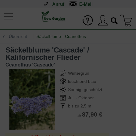
Anruf
Übersicht
Säckelblume - Ceanothus
Säckelblume 'Cascade' /
Kalifornischer Flieder
Ceanothus 'Cascade'
Wintergrün
leuchtend blau
Sonnig, geschützt
Juli - Oktober
bis zu 2,5 m
87,90 €
ab