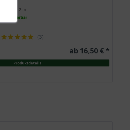
Mai
1,5 - 2 m
Lieferbar
(
3
)
ab 16,50 € *
Produktdetails