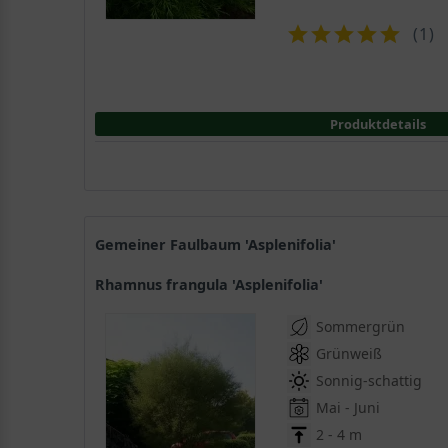
(
1
)
Produktdetails
Gemeiner Faulbaum 'Asplenifolia'
Rhamnus frangula 'Asplenifolia'
Sommergrün
Grünweiß
Sonnig-schattig
Mai - Juni
2 - 4 m