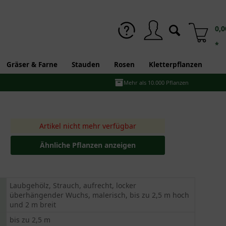
0,0
*
Gräser & Farne
Stauden
Rosen
Kletterpflanzen
Mehr als 10.000 Pflanzen
Artikel nicht mehr verfügbar
Ähnliche Pflanzen anzeigen
Laubgehölz, Strauch, aufrecht, locker
überhängender Wuchs, malerisch, bis zu 2,5 m hoch
und 2 m breit
bis zu 2,5 m