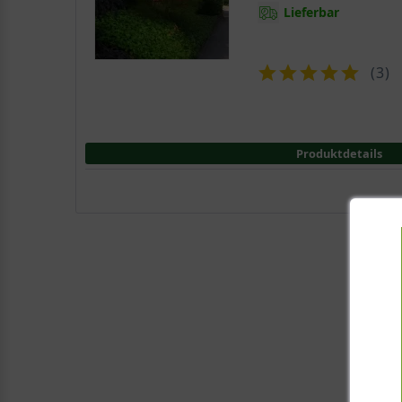
Lieferbar
(
3
)
Produktdetails