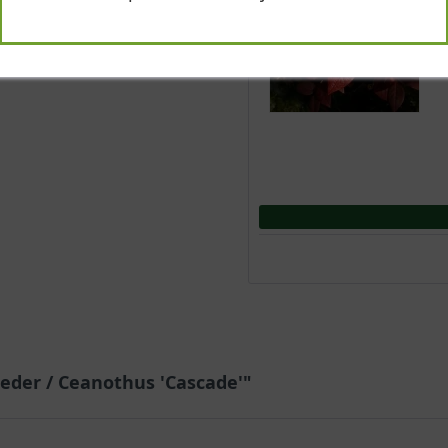
ieder / Ceanothus 'Cascade'"