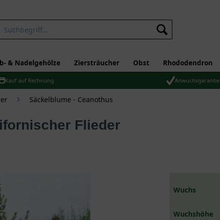
b- & Nadelgehölze
Ziersträucher
Obst
Rhododendron
Kauf auf Rechnung
Anwuchsgarantie
er
Säckelblume - Ceanothus
ifornischer Flieder
Wuchs
Wuchshöhe