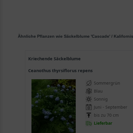
Ähnliche Pflanzen wie Säckelblume 'Cascade' / Kaliforni
Kriechende Säckelblume
Ceanothus thyrsiflorus repens
Sommergrün
Blau
Sonnig
Juni - September
bis zu 70 cm
Lieferbar