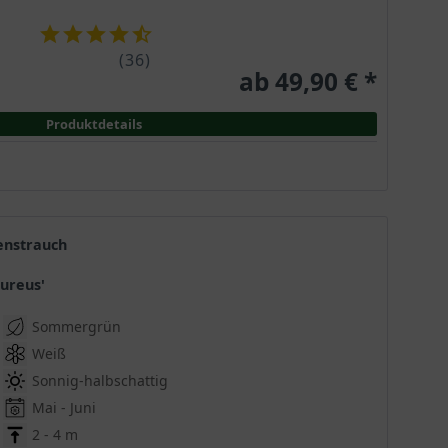
(
36
)
ab 49,90 € *
Produktdetails
fenstrauch
Aureus'
Sommergrün
Weiß
Sonnig-halbschattig
Mai - Juni
2 - 4 m