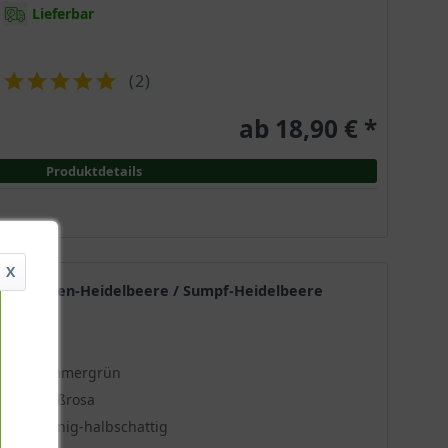
Lieferbar
(
2
)
ab 18,90 € *
Produktdetails
X
re / Garten-Heidelbeere / Sumpf-Heidelbeere
Sommergrün
Weißrosa
Sonnig-halbschattig