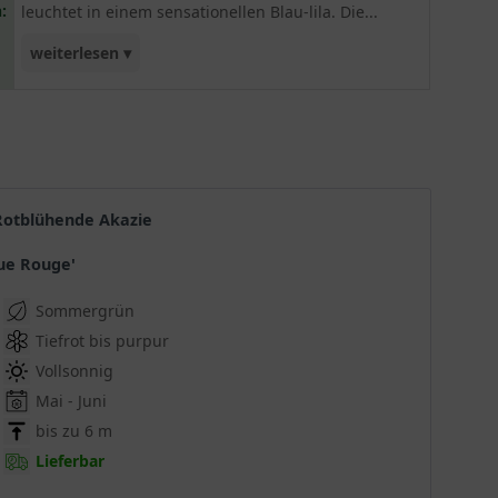
:
leuchtet in einem sensationellen Blau-lila. Die...
weiterlesen ▾
Züchtung ’Cascade‘ wächst überhängend und
präsentiert sich mit einer malerischen
Wuchsform. Sie ist das ideale Zierelement für den
Privatgarte und kann hervorragend auch in einem
Kübel verwendet werden. Junge Pflanzen sollten
in der Jugend mit einem Winterschutz versehen
 Rotblühende Akazie
werden.
que Rouge'
Sommergrün
Tiefrot bis purpur
Vollsonnig
Mai - Juni
bis zu 6 m
Lieferbar